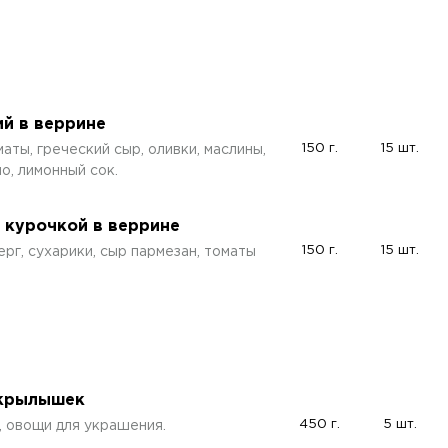
ий в веррине
150 г.
15 шт.
аты, греческий сыр, оливки, маслины,
о, лимонный сок.
с курочкой в веррине
150 г.
15 шт.
ерг, сухарики, сыр пармезан, томаты
 крылышек
450 г.
5 шт.
, овощи для украшения.