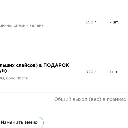
300 г.
7 шт.
нины, специи, зелень.
ольших слайсов) в ПОДАРОК
уб)
920 г.
1 шт.
ры, соус песто
Общий выход (вес) в граммах
Изменить меню