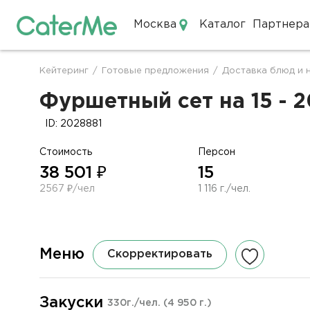
Москва
Каталог
Партнера
Кейтеринг в Москве
Кейтеринг
/
Готовые предложения
/
Доставка блюд и 
Строка
навигации
Фуршетный сет на 15 - 2
ID: 2028881
Стоимость
Персон
38 501 ₽
15
2567 ₽/чел
1 116 г./чел.
Меню
Скорректировать
Закуски
330г./чел.
(4 950 г.)