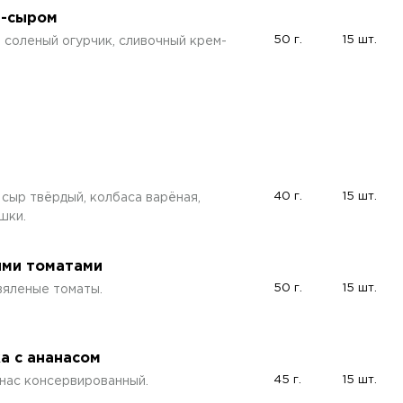
м-сыром
50 г.
15 шт.
, соленый огурчик, сливочный крем-
40 г.
15 шт.
 сыр твёрдый, колбаса варёная,
шки.
ыми томатами
50 г.
15 шт.
 вяленые томаты.
а с ананасом
45 г.
15 шт.
анас консервированный.