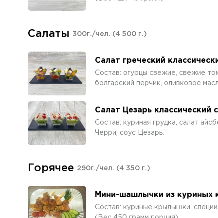
Салаты
300г./чел.
(4 500 г.)
Салат греческий классическ
Состав: огурцы свежие, свежие том
болгарский перчик, оливковое масл
Салат Цезарь классический 
Состав: куриная грудка, салат айсб
Черри, соус Цезарь.
Горячее
290г./чел.
(4 350 г.)
Мини-шашлычки из куриных
Состав: куриные крылышки, специи
(Вес 450 грамм порция)