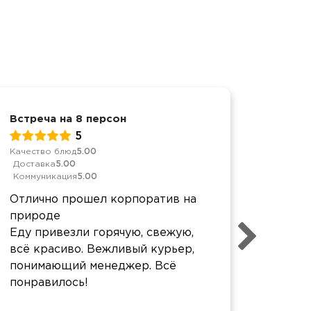
Встреча на 8 персон
Свадьб
5
Качество блюд
5.00
Качеств
Доставка
5.00
Достав
Коммуникация
5.00
Коммун
Отлично прошел корпоратив на
Спасиб
природе
Еда бы
Еду привезли горячую, свежую,
гостям
всё красиво. Вежливый курьер,
было п
понимающий менеджер. Всё
вкусно
понравилось!