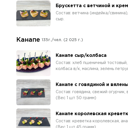
Брускетта с ветчиной и кре
Состав: ветчина (индейка/свинина)
сыр.
Канапе
135г./чел.
(2 025 г.)
Канапе сыр/колбаса
Состав: хлеб пшеничный тостовый,
колбаса в/к, маслина, зелень петру
Канапе с говядиной и вялен
Состав: говядина, свежий огурчик,
(Вес 1 шт 50 грамм)
Канапе королевская креветк
Состав: креветка королевская, ан
(Вес 1 шт 45 грамм)