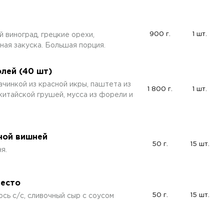
900 г.
1 шт.
й виноград, грецкие орехи,
ная закуска. Большая порция.
лей (40 шт)
ачинкой из красной икры, паштета из
1 800 г.
1 шт.
 китайской грушей, мусса из форели и
ной вишней
50 г.
15 шт.
я.
песто
50 г.
15 шт.
ось с/с, сливочный сыр с соусом