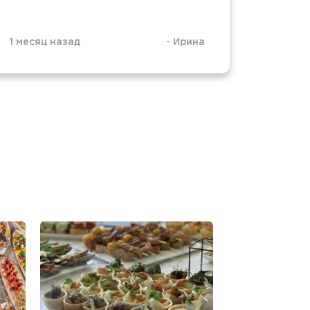
1 месяц назад
-
Ирина
1 месяц