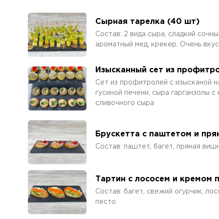
Сырная тарелка (40 шт)
Состав: 2 вида сыра, сладкий сочны
ароматный мед, крекер. Очень вкус
Изысканный сет из профитро
Сет из профитролей с изысканой н
гусиной печени, сыра гарганзолы с
сливочного сыра
Брускетта с паштетом и пря
Состав: паштет, багет, пряная вишн
Тартин с лососем и кремом 
Состав: багет, свежий огурчик, лос
песто.