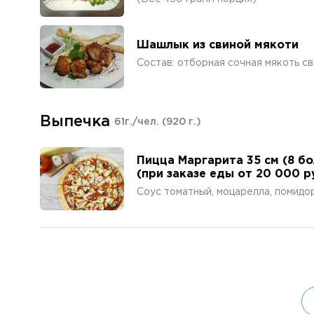
Шашлык из свиной мякоти
Состав: отборная сочная мякоть сви
Выпечка
61г./чел.
(920 г.)
Пицца Маргарита 35 см (8 б
(при заказе еды от 20 000 р
Соус томатный, моцарелла, помидо