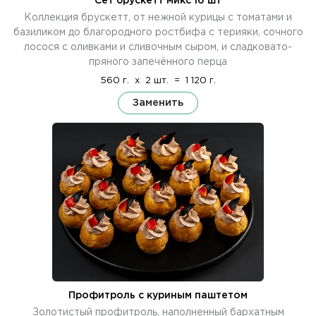
Сет брускетт микс 16 шт
Коллекция брускетт, от нежной курицы с томатами и
базиликом до благородного ростбифа с терияки, сочного
лосося с оливками и сливочным сыром, и сладковато-
пряного запечённого перца
560 г.
x
2 шт.
=
1 120 г.
Заменить
Профитроль с куриным паштетом
Золотистый профитроль, наполненный бархатным