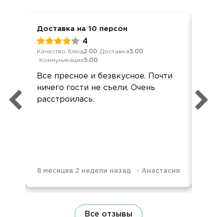
Доставка на 10 персон
Дос
4
Качество блюд
2.00
Доставка
5.00
Кач
Коммуникация
5.00
Ком
Все пресное и безвкусное. Почти
Ме
ничего гости не съели. Очень
кей
расстроилась.
гор
хо
8 месяцев 2 недели назад
-
Анастасия
8 м
Все отзывы