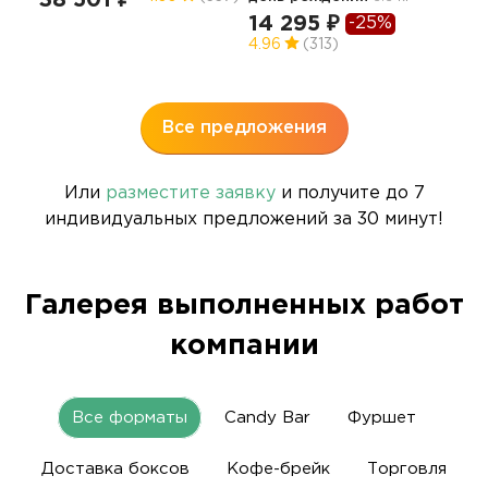
52
14 295 ₽
-25%
5
4.96
(313)
Все предложения
Или
разместите заявку
и получите до 7
индивидуальных предложений за 30 минут!
Галерея выполненных работ
компании
Все форматы
Candy Bar
Фуршет
Доставка боксов
Кофе-брейк
Торговля