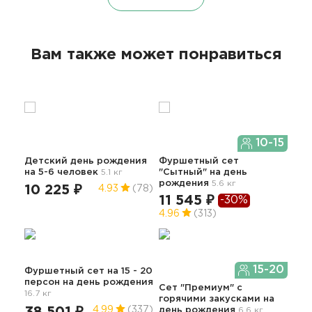
Вам также может понравиться
10-15
Детский день рождения
Фуршетный сет
на 5-6 человек
5.1 кг
"Сытный"
на день
Фу
рождения
5.6 кг
рож
10 225 ₽
4.93
(78)
11 545 ₽
-30%
10
4.96
(313)
15-20
Фуршетный сет на 15 - 20
персон
на день рождения
Сет "Премиум" с
Ден
16.7 кг
горячими закусками
на
гос
38 501 ₽
4.99
(337)
день рождения
6.6 кг