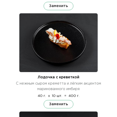
Заменить
Лодочка с креветкой
С нежным сыром креметта и лёгким акцентом
маринованного имбиря
40 г.
x
10 шт.
=
400 г.
Заменить