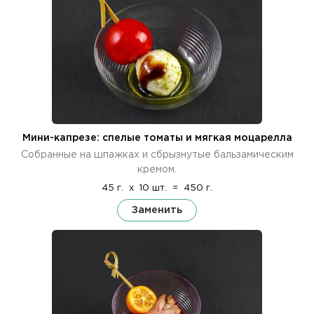
Мини-капрезе: спелые томаты и мягкая моцарелла
Собранные на шпажках и сбрызнутые бальзамическим
кремом.
45 г.
x
10 шт.
=
450 г.
Заменить