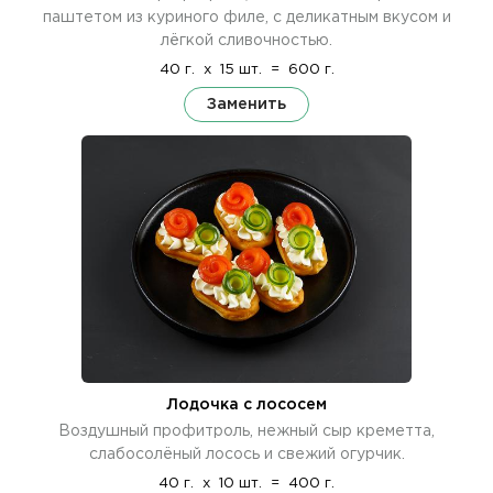
паштетом из куриного филе, с деликатным вкусом и
лёгкой сливочностью.
40 г.
x
15 шт.
=
600 г.
Заменить
Лодочка с лососем
Воздушный профитроль, нежный сыр креметта,
слабосолёный лосось и свежий огурчик.
40 г.
x
10 шт.
=
400 г.