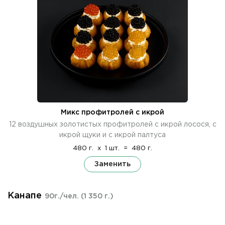
Микс профитролей с икрой
12 воздушных золотистых профитролей с икрой лосося, с
икрой щуки и с икрой палтуса
480 г.
x
1 шт.
=
480 г.
Заменить
Канапе
90г./чел.
(1 350 г.)