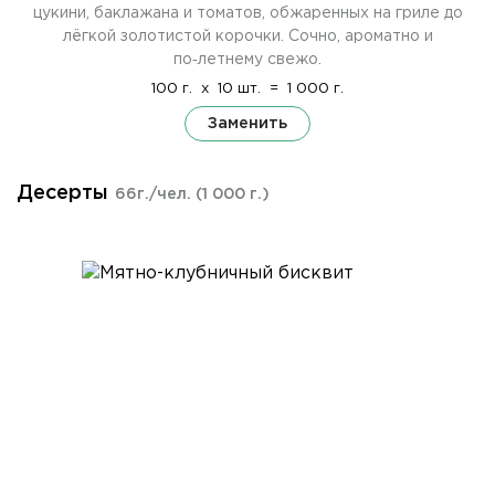
цукини, баклажана и томатов, обжаренных на гриле до
лёгкой золотистой корочки. Сочно, ароматно и
по‑летнему свежо.
100 г.
x
10 шт.
=
1 000 г.
Заменить
Десерты
66г./чел.
(1 000 г.)