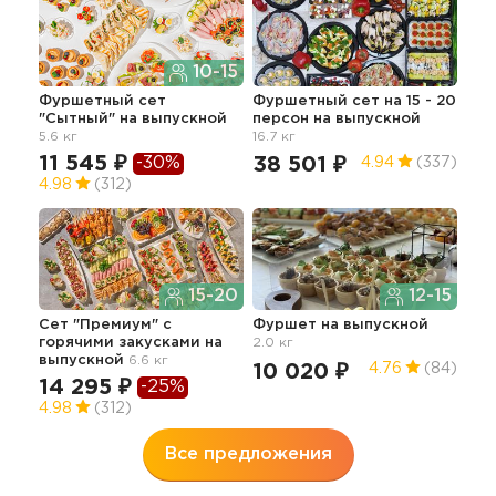
10-15
Фуршетный сет
Фуршетный сет на 15 - 20
Сет
"Сытный"
на выпускной
персон
на выпускной
19.4
5.6 кг
16.7 кг
50
11 545 ₽
-30%
38 501 ₽
4.94
(337)
4.98
(312)
Лег
15-20
12-15
бур
5.1 к
Сет "Премиум" с
Фуршет
на выпускной
горячими закусками
на
2.0 кг
11
выпускной
6.6 кг
10 020 ₽
4.76
(84)
4.7
14 295 ₽
-25%
4.98
(312)
Все предложения