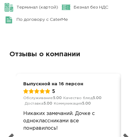
Терминал (картой)
Безнал без НДС
По договору с CaterMe
Отзывы о компании
Выпускной на 16 персон
Вып
5
Обслуживание
5.00
Качество блюд
5.00
Обс
Доставка
5.00
Коммуникация
5.00
Дос
Никаких замечаний. Дочке с
Все
одноклассниками все
дос
понравилось!