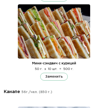
Мини-сэндвич с курицей
50 г.
x
10 шт.
=
500 г.
Заменить
Канапе
56г./чел.
(850 г.)