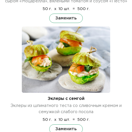
сыром «Моцарелла», вялеными томатом и соусом «Песто»
50 г.
x
10 шт.
=
500 г.
Заменить
Эклеры с семгой
Эклеры из шпинатного теста со сливочным кремом и
семужкой слабого посола
50 г.
x
10 шт.
=
500 г.
Заменить