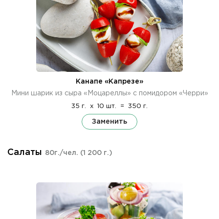
Канапе «Капрезе»
Мини шарик из сыра «Моцареллы» с помидором «Черри»
35 г.
x
10 шт.
=
350 г.
Заменить
Салаты
80г./чел.
(1 200 г.)