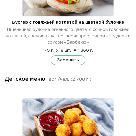
Бургер с говяжьей котлетой на цветной булочке
Пшеничная булочка огненного цвета, с сочной говяжьей
котлетой, свежим салатом, помидором, сыром «Чеддер» и
соусом «Барбекю»
170 г.
x
8 шт.
=
1 360 г.
Заменить
Детское меню
180г./чел.
(2 700 г.)