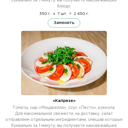
буквально за 1 минуту, вы получаете наисвежайшее
блюдо.
350 г.
x
7 шт.
=
2 450 г.
Заменить
«Капрезе»
Томаты, сыр «Моцарелла», соус «Песто», руккола.
Для максимальной свежести, на доставку, салат
отправляем отдельными ингредиентами, смешав которые
буквально за 1 минуту, вы получаете наисвежайшее