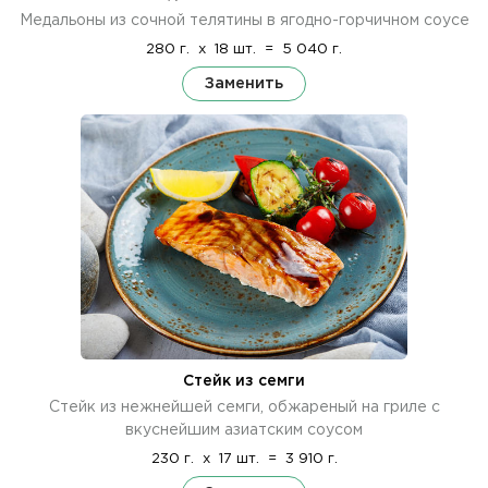
Медальоны из сочной телятины в ягодно-горчичном соусе
280 г.
x
18 шт.
=
5 040 г.
Заменить
Стейк из семги
Стейк из нежнейшей семги, обжареный на гриле с
вкуснейшим азиатским соусом
230 г.
x
17 шт.
=
3 910 г.