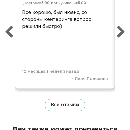
Доставка
5.00
Коммуникация
5.00
Дос
Все хорошо, был нюанс, со
Спа
стороны кейтеринга вопрос
пон
решили быстро)
оф
нау
пол
10 месяцев 1 неделя назад
-
Лиля Полякова
11 
Все отзывы
Вам также может понравиться