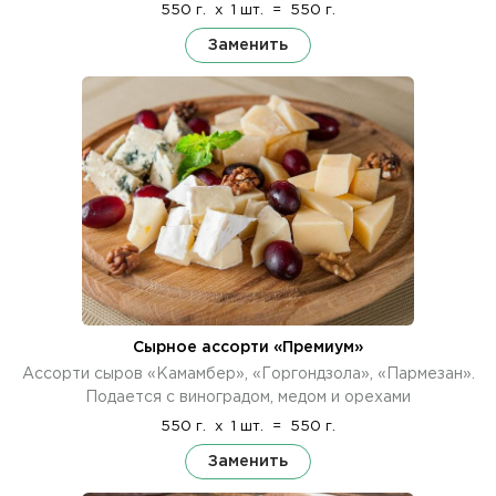
550 г.
x
1 шт.
=
550 г.
Заменить
Сырное ассорти «Премиум»
Ассорти сыров «Камамбер», «Горгондзола», «Пармезан».
Подается с виноградом, медом и орехами
550 г.
x
1 шт.
=
550 г.
Заменить