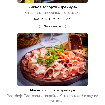
Рыбное ассорти «Премиум»
Стерлядь запеченная, лосось с/с
550 г.
x
1 шт.
=
550 г.
Заменить
Мясное ассорти премиум
Ростбиф, Пастрами из индейки, Язык говяжий и другие
деликатесы