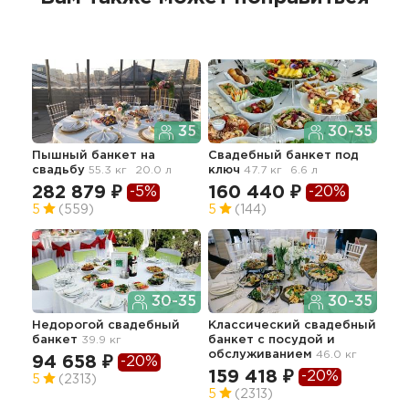
35
30-35
Пышный банкет
на
Свадебный банкет под
Пре
свадьбу
55.3 кг
20.0 л
ключ
47.7 кг
6.6 л
бан
282 879 ₽
160 440 ₽
21
-5%
-20%
5
(559)
5
(144)
5
30-35
30-35
Недорогой свадебный
Классический свадебный
Тор
банкет
39.9 кг
банкет с посудой и
сва
обслуживанием
46.0 кг
40.2
94 658 ₽
-20%
159 418 ₽
-20%
19
5
(2313)
5
(2313)