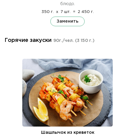
блюдо.
350 г.
x
7 шт.
=
2 450 г.
Заменить
Горячие закуски
90г./чел.
(3 150 г.)
Шашлычок из креветок