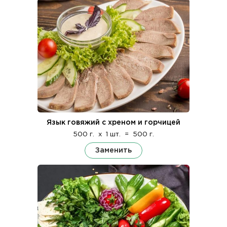
Язык говяжий с хреном и горчицей
500 г.
x
1 шт.
=
500 г.
Заменить