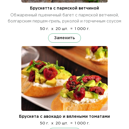
Брускетта с пармской ветчиной
Обжаренный пшеничный багет с пармской ветчиной,
болгарским перцем-гриль, руколой и горчичным соусом
50 г.
x
20 шт.
=
1 000 г.
Заменить
Брускета с авокадо и вялеными томатами
50 г.
x
20 шт.
=
1 000 г.