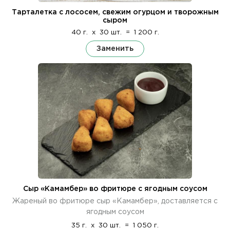
Тарталетка с лососем, свежим огурцом и творожным
сыром
40 г.
x
30 шт.
=
1 200 г.
Заменить
Сыр «Камамбер» во фритюре с ягодным соусом
Жареный во фритюре сыр «Камамбер», доставляется с
ягодным соусом
35 г.
x
30 шт.
=
1 050 г.