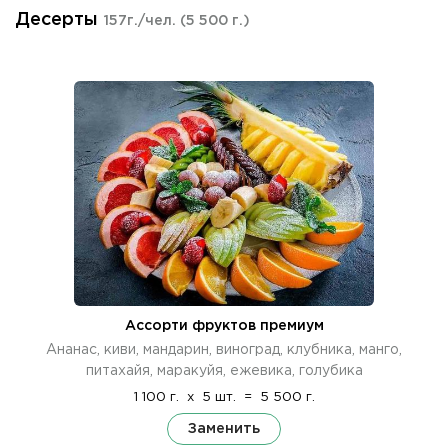
Десерты
157г./чел.
(5 500 г.)
Ассорти фруктов премиум
Ананас, киви, мандарин, виноград, клубника, манго,
питахайя, маракуйя, ежевика, голубика
1 100 г.
x
5 шт.
=
5 500 г.
Заменить