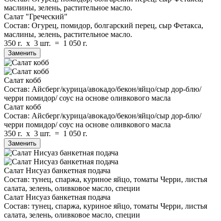
маслины, зелень, растительное масло.
Салат "Греческий"
Состав: Огурец, помидор, болгарский перец, сыр Фетакса,
маслины, зелень, растительное масло.
350 г.
x
3 шт.
=
1 050 г.
Заменить
Салат кобб
Состав: Айсберг/курица/авокадо/бекон/яйцо/сыр дор-блю/
черри помидор/ соус на основе оливкового масла
Салат кобб
Состав: Айсберг/курица/авокадо/бекон/яйцо/сыр дор-блю/
черри помидор/ соус на основе оливкового масла
350 г.
x
3 шт.
=
1 050 г.
Заменить
Салат Нисуаз банкетная подача
Состав: тунец, спаржа, куриное яйцо, томаты Черри, листья
салата, зелень, оливковое масло, специи
Салат Нисуаз банкетная подача
Состав: тунец, спаржа, куриное яйцо, томаты Черри, листья
салата, зелень, оливковое масло, специи