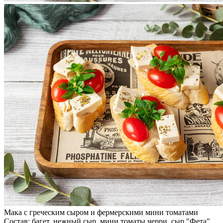
Мака с греческим сыром и фермерскими мини томатами
Состав: багет, нежный сыр, мини томаты черри, сыр "Фета",