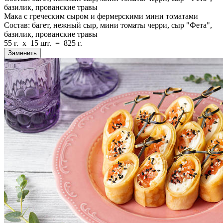
базилик, прованские травы
Мака с греческим сыром и фермерскими мини томатами
Состав: багет, нежный сыр, мини томаты черри, сыр "Фета",
базилик, прованские травы
55 г.
x
15 шт.
=
825 г.
Заменить