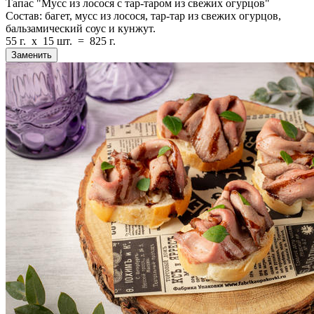
Тапас "Мусс из лосося с тар-таром из свежих огурцов"
Состав: багет, мусс из лосося, тар-тар из свежих огурцов,
бальзамический соус и кунжут.
55 г.
x
15 шт.
=
825 г.
Заменить