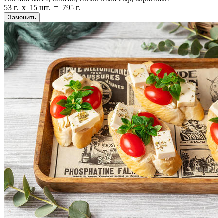
53 г.
x
15 шт.
=
795 г.
Заменить