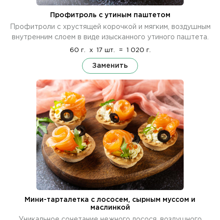
Профитроль с утиным паштетом
Профитроли с хрустящей корочкой и мягким, воздушным
внутренним слоем в виде изысканного утиного паштета.
60 г.
x
17 шт.
=
1 020 г.
Заменить
Мини-тарталетка с лососем, сырным муссом и
маслинкой
Уникальное сочетание нежного лосося, воздушного