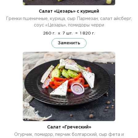
Салат «Цезарь» с курицей
Гренки пшеничные, курица, сыр Пармезан, салат айсберг,
соус «Цезарь», помидоры черри
260 г.
x
7 шт.
=
1 820 г.
Заменить
Салат «Греческий»
Огурчик, помидор, перчик болгарский, сыр фета и