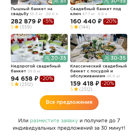
35
30-35
Пышный банкет
на
Свадебный банкет под
Пре
свадьбу
55.3 кг
20.0 л
ключ
47.7 кг
6.6 л
бан
282 879 ₽
160 440 ₽
21
-5%
-20%
5
(559)
5
(144)
5
30-35
30-35
Недорогой свадебный
Классический свадебный
Тор
банкет
39.9 кг
банкет с посудой и
сва
обслуживанием
46.0 кг
40.2
94 658 ₽
-20%
159 418 ₽
-20%
19
5
(2312)
5
(2312)
Все предложения
Или
разместите заявку
и получите до 7
индивидуальных предложений за 30 минут!