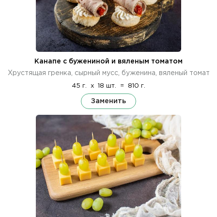
Канапе с бужениной и вяленым томатом
Хрустящая гренка, сырный мусс, буженина, вяленый томат
45 г.
x
18 шт.
=
810 г.
Заменить