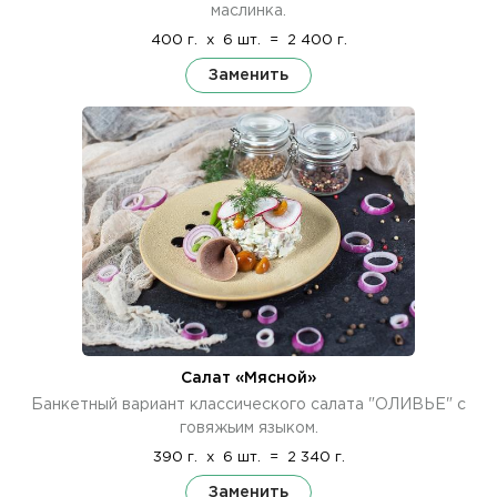
маслинка.
400 г.
x
6 шт.
=
2 400 г.
Заменить
Салат «Мясной»
Банкетный вариант классического салата "ОЛИВЬЕ" с
говяжьим языком.
390 г.
x
6 шт.
=
2 340 г.
Заменить