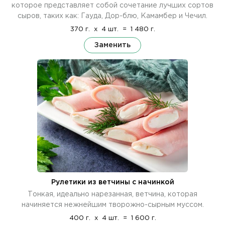
которое представляет собой сочетание лучших сортов
сыров, таких как: Гауда, Дор-блю, Камамбер и Чечил.
370 г.
x
4 шт.
=
1 480 г.
Заменить
Рулетики из ветчины с начинкой
Тонкая, идеально нарезанная, ветчина, которая
начиняется нежнейшим творожно-сырным муссом.
400 г.
x
4 шт.
=
1 600 г.