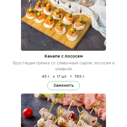
Канапе с лососем
Хрустящая гренка со сливочным сыром, лососем и
оливкой
45 г.
x
17 шт.
=
765 г.
Заменить