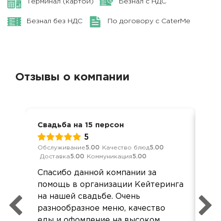
Терминал (картой)
Безнал с НДС
Безнал без НДС
По договору с CaterMe
Отзывы о компании
Свадьба на 15 персон
Сва
5
Обслуживание
5.00
Качество блюд
5.00
Обс
Доставка
5.00
Коммуникация
5.00
Дос
Спасибо данной компании за
Бла
помощь в организации Кейтеринга
ме
на нашей свадьбе. Очень
пр
разнообразное меню, качество
Еда
еды и офомление на высоком
все