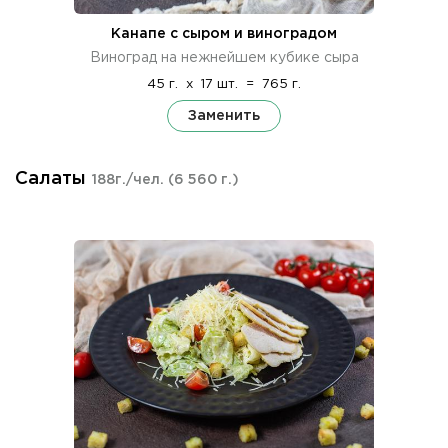
Канапе с сыром и виноградом
Виноград на нежнейшем кубике сыра
45 г.
x
17 шт.
=
765 г.
Заменить
Салаты
188г./чел.
(6 560 г.)