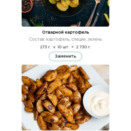
Отварной картофель
Состав: картофель, специи, зелень
273 г.
x
10 шт.
=
2 730 г.
Заменить