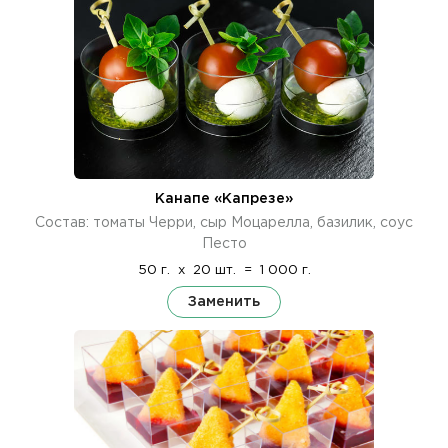
Канапе «Капрезе»
Состав: томаты Черри, сыр Моцарелла, базилик, соус
Песто
50 г.
x
20 шт.
=
1 000 г.
Заменить