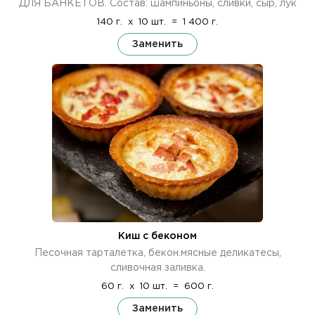
ДЛЯ БАНКЕТОВ. Состав: шампиньоны, сливки, сыр, лук
140 г.
x
10 шт.
=
1 400 г.
Заменить
Киш с беконом
Песочная тарталетка, бекон.мясные деликатесы,
сливочная заливка.
60 г.
x
10 шт.
=
600 г.
Заменить