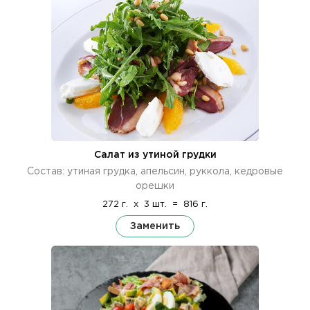
Салат из утиной грудки
Состав: утиная грудка, апельсин, руккола, кедровые
орешки
272 г.
x
3 шт.
=
816 г.
Заменить