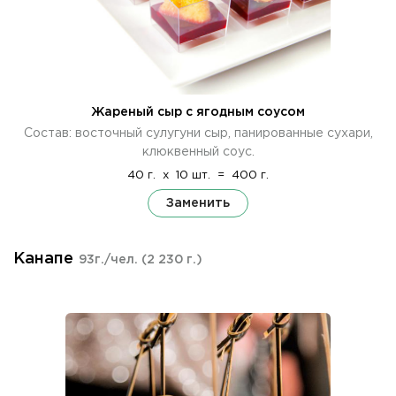
Жареный сыр с ягодным соусом
Состав: восточный сулугуни сыр, панированные сухари,
клюквенный соус.
40 г.
x
10 шт.
=
400 г.
Заменить
Канапе
93г./чел.
(2 230 г.)