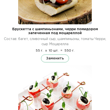
Брускетта с шампиньонами, черри помидором
запеченная под моцареллой
Состав: багет, сливочный сыр, шампиньоны, томаты Черри,
сыр Моцарелла
55 г.
x
10 шт.
=
550 г.
Заменить