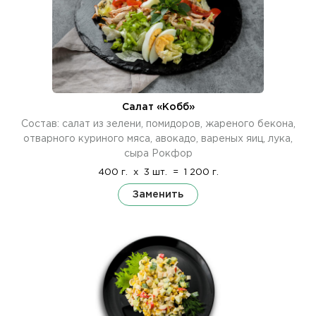
Салат «Кобб»
Состав: салат из зелени, помидоров, жареного бекона,
отварного куриного мяса, авокадо, вареных яиц, лука,
сыра Рокфор
400 г.
x
3 шт.
=
1 200 г.
Заменить