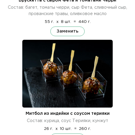
Брускетта с сыром Фета и томатами Черри
Состав: багет, томаты черри, сыр Фета, сливочный сыр,
прованские травы, оливковое масло
55 г.
x
8 шт.
=
440 г.
Заменить
Митбол из индейки с соусом терияки
Состав: курица, соус Терияки, кунжут
26 г.
x
10 шт.
=
260 г.