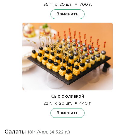
35 г.
x
20 шт.
=
700 г.
Заменить
Сыр с оливкой
22 г.
x
20 шт.
=
440 г.
Заменить
Салаты
181г./чел.
(4 322 г.)