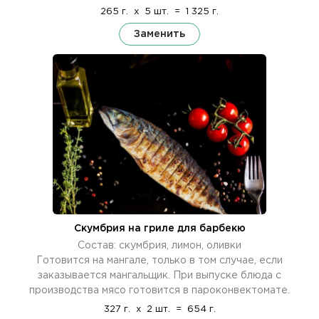
265 г.
x
5 шт.
=
1 325 г.
Заменить
Скумбрия на гриле для барбекю
Состав: скумбрия, лимон, оливки
Готовится на мангале, только в том случае, если
заказывается мангальщик. При выпуске блюда с
производства мясо готовится в пароконвектомате.
327 г.
x
2 шт.
=
654 г.