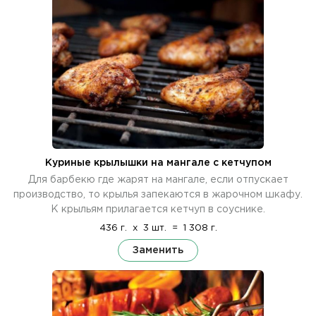
Куриные крылышки на мангале с кетчупом
Для барбекю где жарят на мангале, если отпускает
производство, то крылья запекаются в жарочном шкафу.
К крыльям прилагается кетчуп в соуснике.
436 г.
x
3 шт.
=
1 308 г.
Заменить