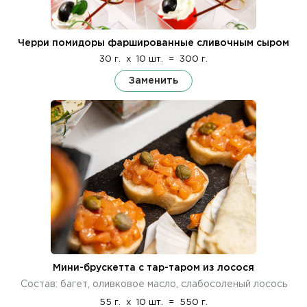
Черри помидоры фаршированные сливочным сыром
30 г.
x
10 шт.
=
300 г.
Заменить
Мини-брускетта с тар-таром из лосося
Состав: багет, оливковое масло, слабосоленый лосось
55 г.
x
10 шт.
=
550 г.