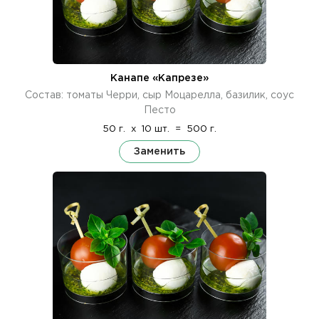
Канапе «Капрезе»
Состав: томаты Черри, сыр Моцарелла, базилик, соус
Песто
50 г.
x
10 шт.
=
500 г.
Заменить