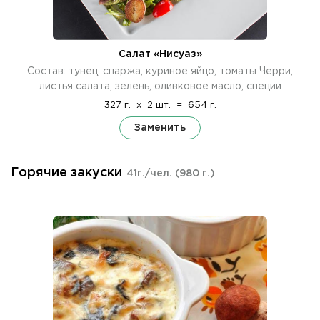
Салат «Нисуаз»
Состав: тунец, спаржа, куриное яйцо, томаты Черри,
листья салата, зелень, оливковое масло, специи
327 г.
x
2 шт.
=
654 г.
Заменить
Горячие закуски
41г./чел.
(980 г.)