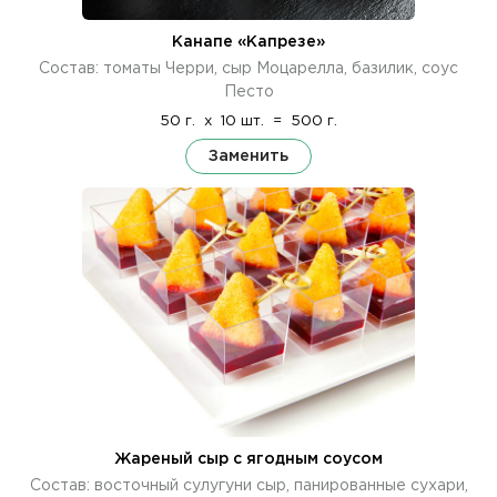
Канапе «Капрезе»
Состав: томаты Черри, сыр Моцарелла, базилик, соус
Песто
50 г.
x
10 шт.
=
500 г.
Заменить
Жареный сыр с ягодным соусом
Состав: восточный сулугуни сыр, панированные сухари,