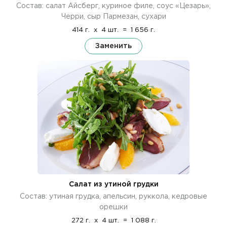
Состав: салат Айсберг, куриное филе, соус «Цезарь»,
Черри, сыр Пармезан, сухари
414 г.
x
4 шт.
=
1 656 г.
Заменить
Салат из утиной грудки
Состав: утиная грудка, апельсин, руккола, кедровые
орешки
272 г.
x
4 шт.
=
1 088 г.