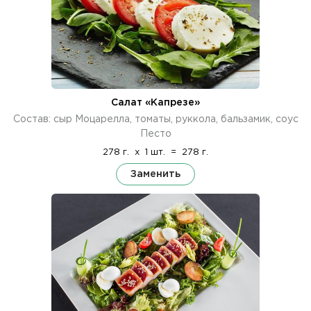
Салат «Капрезе»
Состав: сыр Моцарелла, томаты, руккола, бальзамик, соус
Песто
278 г.
x
1 шт.
=
278 г.
Заменить