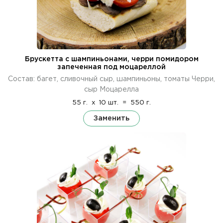
Брускетта с шампиньонами, черри помидором
запеченная под моцареллой
Состав: багет, сливочный сыр, шампиньоны, томаты Черри,
сыр Моцарелла
55 г.
x
10 шт.
=
550 г.
Заменить