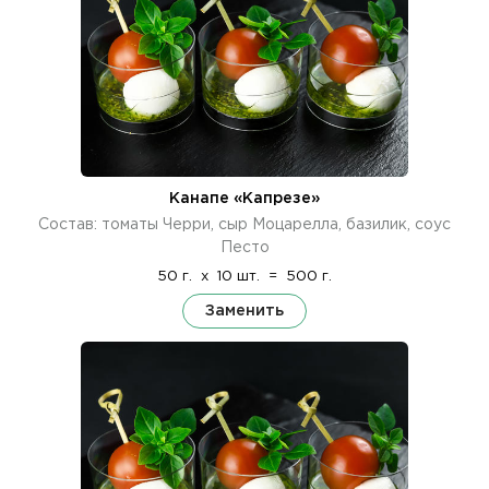
Канапе «Капрезе»
Состав: томаты Черри, сыр Моцарелла, базилик, соус
Песто
50 г.
x
10 шт.
=
500 г.
Заменить