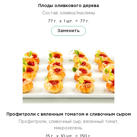
Плоды оливкового дерева
Состав: оливки/маслины
77 г.
x
1 шт.
=
77 г.
Заменить
Профитроли с вяленным томатом и сливочным сыром
Профитроли, сливочный сыр, вяленный томат,
микрозелень.
15 г.
x
10 шт.
=
150 г.