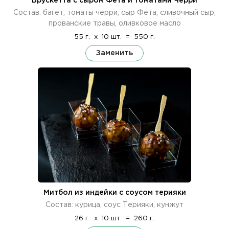
Брускетта с сыром Фета и томатами Черри
Состав: багет, томаты черри, сыр Фета, сливочный сыр,
прованские травы, оливковое масло
55 г.
x
10 шт.
=
550 г.
Заменить
Митбол из индейки с соусом терияки
Состав: курица, соус Терияки, кунжут
26 г.
x
10 шт.
=
260 г.