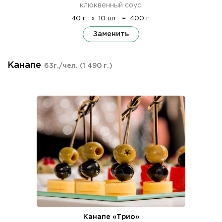
клюквенный соус.
40 г.
x
10 шт.
=
400 г.
Заменить
Канапе
63г./чел.
(1 490 г.)
Канапе «Трио»