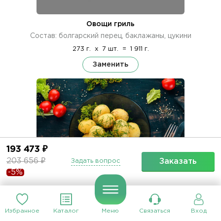
Овощи гриль
Состав: болгарский перец, баклажаны, цукини
273 г.
x
7 шт.
=
1 911 г.
Заменить
193 473 ₽
203 656 ₽
Заказать
Задать вопрос
-5%
Отварной картофель
Состав: картофель, специи, зелень
Избранное
Каталог
Меню
Связаться
Вход