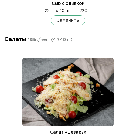
Сыр с оливкой
22 г.
x
10 шт.
=
220 г.
Заменить
Салаты
198г./чел.
(4 740 г.)
Салат «Цезарь»