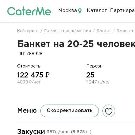
Москва
Каталог
Партнера
Кейтеринг в Москве
Кейтеринг
/
Готовые предложения
/
Банкет
/
Банкет н
Строка
навигации
Банкет на 20-25 человек
ID: 788928
Стоимость
Персон
122 475 ₽
25
4899 ₽/чел
1 247 г./чел.
Меню
Скорректировать
Закуски
387г./чел.
(9 675 г.)