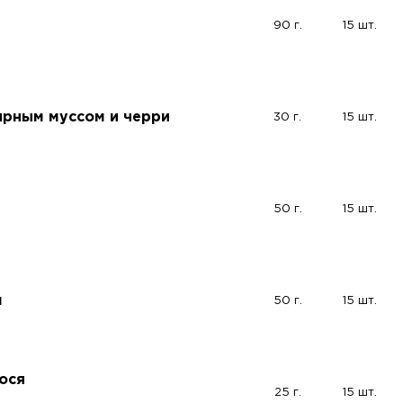
90 г.
15 шт.
ырным муссом и черри
30 г.
15 шт.
50 г.
15 шт.
м
50 г.
15 шт.
ося
25 г.
15 шт.