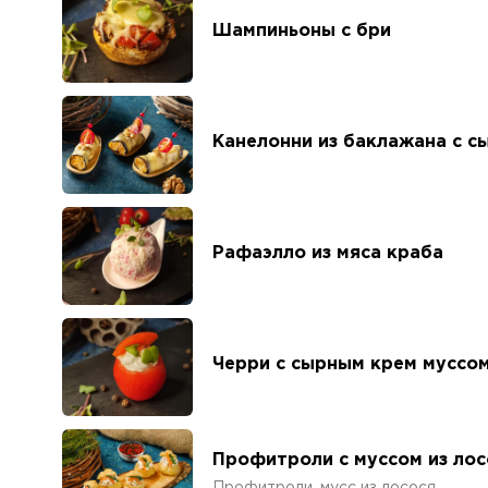
Шампиньоны с бри
Канелонни из баклажана с с
Рафаэлло из мяса краба
Черри с сырным крем муссо
Профитроли с муссом из лос