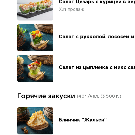
Салат Цезарь с курицей в в
Хит продаж
Салат с рукколой, лососем и
Салат из цыпленка с микс с
Горячие закуски
140г./чел.
(3 500 г.)
Блинчик "Жульен"