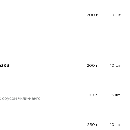
200 г.
10 шт.
езки
200 г.
10 шт.
100 г.
5 шт.
 соусом чили-манго
250 г.
10 шт.