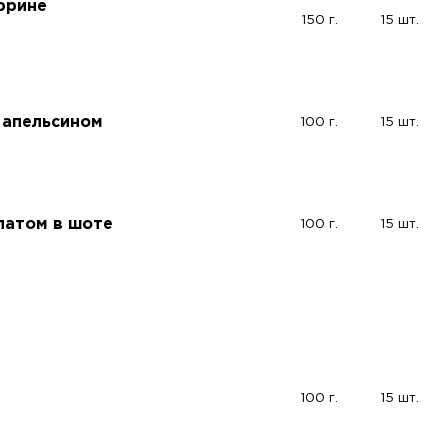
еррине
150 г.
15 шт.
 апельсином
100 г.
15 шт.
алатом в шоте
100 г.
15 шт.
100 г.
15 шт.