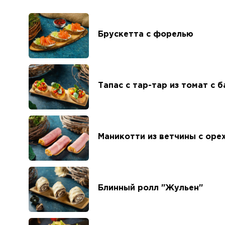
Брускетта с форелью
Тапас с тар-тар из томат с 
Маникотти из ветчины с оре
Блинный ролл "Жульен"