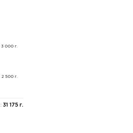
3 000 г.
2 500 г.
31 175 г.
х: