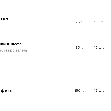
етом
25 г.
15 шт.
или в шоте
35 г.
15 шт.
и, микро зелень
з феты
150 г.
15 шт.