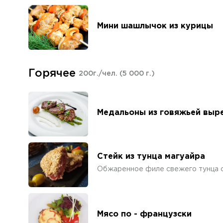
Мини шашлычок из курицы
Горячее
200г./чел.
(5 000 г.)
Медальоны из говяжьей выр
Стейк из тунца магуайра
Обжаренное филе свежего тунца с
Мясо по - французски