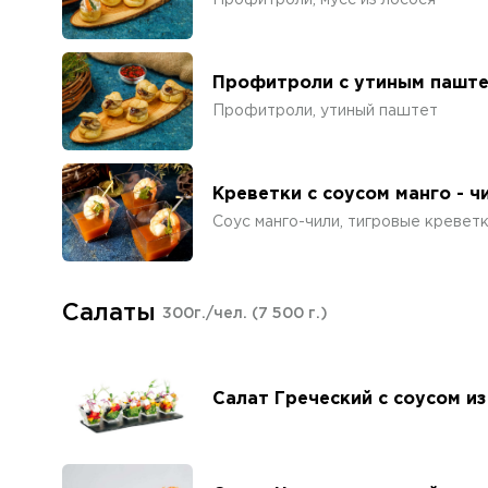
Профитроли, мусс из лосося
Профитроли с утиным пашт
Профитроли, утиный паштет
Креветки с соусом манго - ч
Соус манго-чили, тигровые креветк
Салаты
300г./чел.
(7 500 г.)
Салат Греческий с соусом и