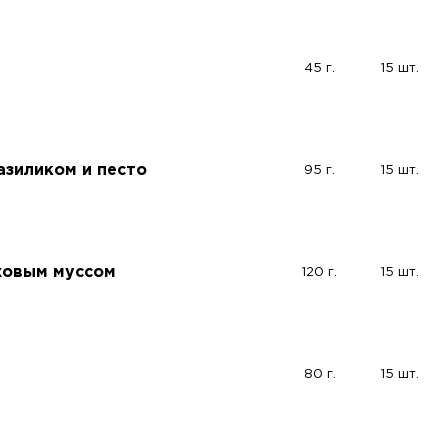
45 г.
15 шт.
базиликом и песто
95 г.
15 шт.
ховым муссом
120 г.
15 шт.
80 г.
15 шт.