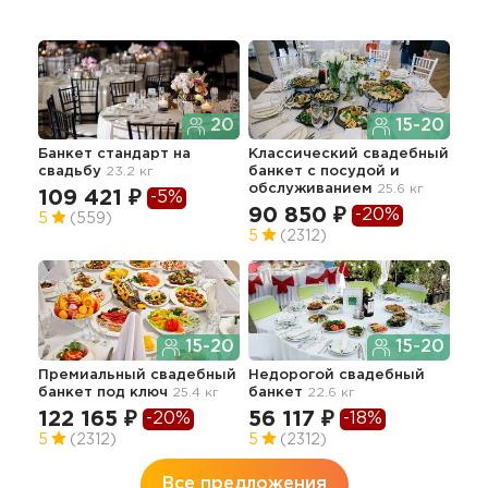
20
15-20
Банкет стандарт
на
Классический свадебный
Сва
свадьбу
23.2 кг
банкет с посудой и
се
обслуживанием
25.6 кг
109 421 ₽
-5%
73
90 850 ₽
-20%
5
(559)
5
(2312)
Тор
15-20
15-20
сва
22.3
Премиальный свадебный
Недорогой свадебный
банкет под ключ
25.4 кг
банкет
22.6 кг
11
122 165 ₽
56 117 ₽
-20%
-18%
5
(2312)
5
(2312)
Все предложения