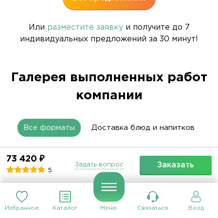
Или
разместите заявку
и получите до 7
индивидуальных предложений за 30 минут!
Галерея выполненных работ
компании
Все форматы
Доставка блюд и напитков
Фуршет
Банкет
Кофе-брейк
73 420 ₽
Заказать
Задать вопрос
5
Станция анимации
Барбекю
Доставка завтраков
Избранное
Каталог
Меню
Связаться
Вход