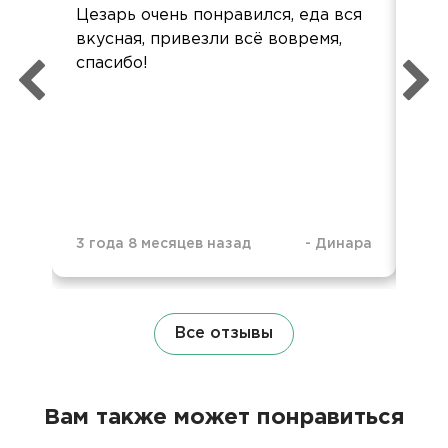
Цезарь очень понравился, еда вся
Ог
вкусная, привезли всё вовремя,
оч
спасибо!
раб
сыт
3 года 8 месяцев назад
-
Динара
3 г
Все отзывы
Вам также может понравиться