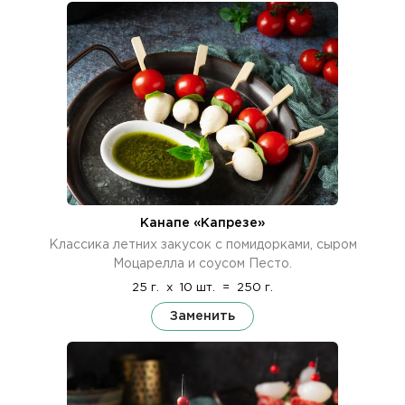
Канапе «Капрезе»
Классика летних закусок с помидорками, сыром
Моцарелла и соусом Песто.
25 г.
x
10 шт.
=
250 г.
Заменить