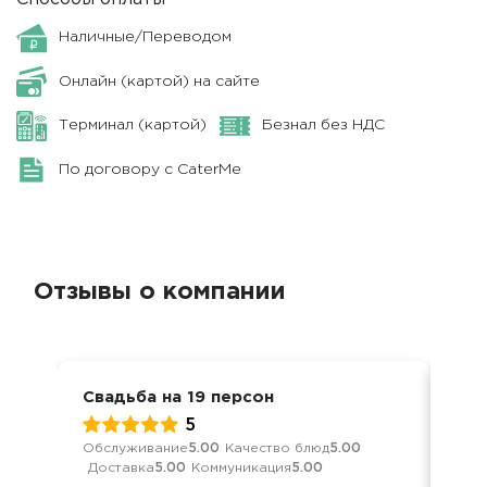
Наличные/Переводом
Онлайн (картой) на сайте
Терминал (картой)
Безнал без НДС
По договору с CaterMe
Отзывы о компании
Свадьба на 19 персон
Сва
5
Обслуживание
5.00
Качество блюд
5.00
Кач
Доставка
5.00
Коммуникация
5.00
Ком