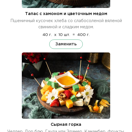
Тапас с хамоном и цветочным медом
Пшеничный кусочек хлеба со слабосоленой вяленой
свининой и сладким медом.
40 г.
x
10 шт.
=
400 г.
Заменить
Сырная горка
Чеддер, Дор блю, Гауда или Эдамер, Камамбер, фрукты,