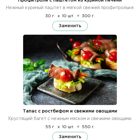
Профитроли с паштетом из куриной печени
Нежный куриный паштет в мягкой свежей профитрольке.
30 г.
x
10 шт.
=
300 г.
Заменить
Тапас с ростбифом и свежими овощами
Хрустящий багет с нежным мяском и свежими овощами.
55 г.
x
10 шт.
=
550 г.
Заменить