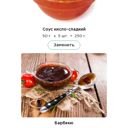
Соус кисло-сладкий
50 г.
x
5 шт.
=
250 г.
Заменить
Барбекю