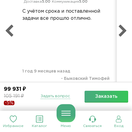
Доставка
5.00
Коммуникация
5.00
Дос
С учётом срока и поставленной
Всё
задачи все прошло отлично.
кра
ост
бла
ор
1 год 9 месяцев назад
-
Быковский Тимофей
1 г
99 931 ₽
105 191 ₽
Заказать
Задать вопрос
-5%
Все отзывы
Избранное
Каталог
Меню
Связаться
Вход
Вам также может понравиться