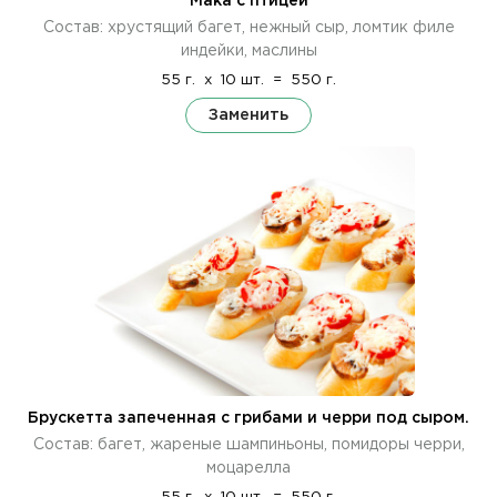
Мака с птицей
Состав: хрустящий багет, нежный сыр, ломтик филе
индейки, маслины
55 г.
x
10 шт.
=
550 г.
Заменить
Брускетта запеченная с грибами и черри под сыром.
Состав: багет, жареные шампиньоны, помидоры черри,
моцарелла