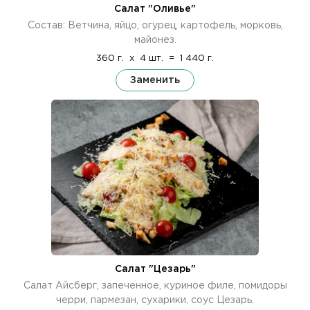
Салат "Оливье"
Состав: Ветчина, яйцо, огурец, картофель, морковь,
майонез.
360 г.
x
4 шт.
=
1 440 г.
Заменить
Салат "Цезарь"
Салат Айсберг, запеченное, куриное филе, помидоры
черри, пармезан, сухарики, соус Цезарь.