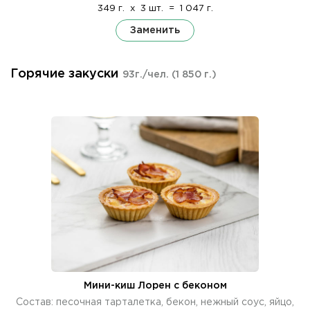
349 г.
x
3 шт.
=
1 047 г.
Заменить
Горячие закуски
93г./чел.
(1 850 г.)
Мини-киш Лорен с беконом
Состав: песочная тарталетка, бекон, нежный соус, яйцо,