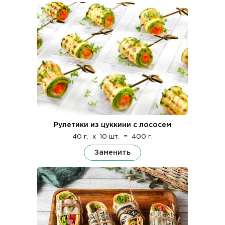
Рулетики из цуккини с лососем
40 г.
x
10 шт.
=
400 г.
Заменить