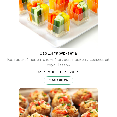
Овощи "Крудите" В
Болгарский перец, свежий огурец, морковь, сельдерей,
соус Цезарь.
69 г.
x
10 шт.
=
690 г.
Заменить