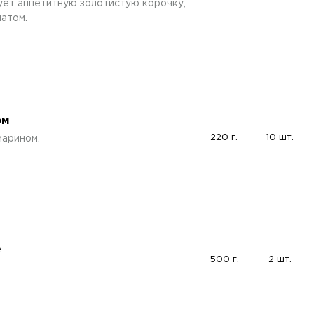
ует аппетитную золотистую корочку,
атом.
ом
220 г.
10 шт.
марином.
е
500 г.
2 шт.