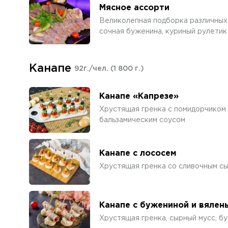
Мясное ассорти
Великолепная подборка различных 
сочная буженина, куриный рулетик
Канапе
92г./чел.
(1 800 г.)
Канапе «Капрезе»
Хрустящая гренка с помидорчиком 
бальзамическим соусом
Канапе с лососем
Хрустящая гренка со сливочным сы
Канапе с бужениной и вяле
Хрустящая гренка, сырный мусс, б