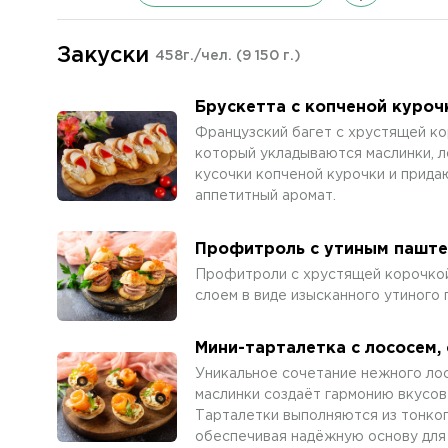
Закуски
458г./чел.
(9 150 г.)
Брускетта с копченой куроч
Французский багет с хрустящей ко
который укладываются маслинки, л
кусочки копченой курочки и прида
аппетитный аромат.
Профитроль с утиным пашт
Профитроли с хрустящей корочкой
слоем в виде изысканного утиного 
Мини-тарталетка с лососем,
Уникальное сочетание нежного лос
маслинки создаёт гармонию вкусов 
Тарталетки выполняются из тонког
обеспечивая надёжную основу для 