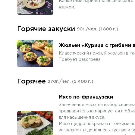
Банкетный вариант классического
языком.
Горячие закуски
90г./чел.
(1 800 г.)
Жюльен «Курица с грибами 
Классический нежный жюльен в та
Требует разогрева.
Горячее
270г./чел.
(5 400 г.)
Мясо по-французски
Запечённое мясо, на выбор свинина
предварительно маринуется и обж
для насыщения вкуса.
Мясо щедро покрывают тонкими ло
ингредиенты дополнены густым и а