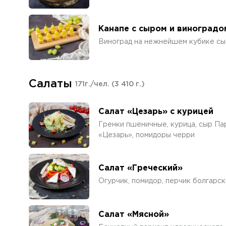
Канапе с сыром и виноградо
Виноград на нежнейшем кубике сы
Салаты
171г./чел.
(3 410 г.)
Салат «Цезарь» с курицей
Гренки пшеничные, курица, сыр Пар
«Цезарь», помидоры черри
Салат «Греческий»
Огурчик, помидор, перчик болгарск
Салат «Мясной»