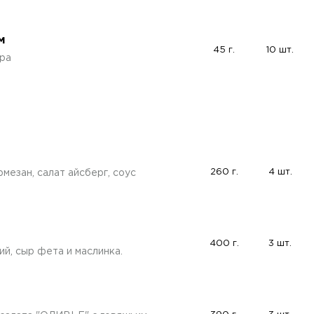
м
45 г.
10 шт.
ра
260 г.
4 шт.
мезан, салат айсберг, соус
400 г.
3 шт.
ий, сыр фета и маслинка.