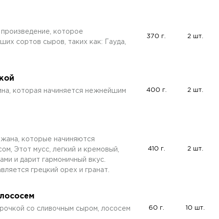
 произведение, которое
370 г.
2 шт.
их сортов сыров, таких как: Гауда,
нкой
400 г.
2 шт.
чина, которая начиняется нежнейшим
жана, которые начиняются
410 г.
2 шт.
, Этот мусс, легкий и кремовый,
ми и дарит гармоничный вкус.
вляется грецкий орех и гранат.
 лососем
60 г.
10 шт.
рочкой со сливочным сыром, лососем