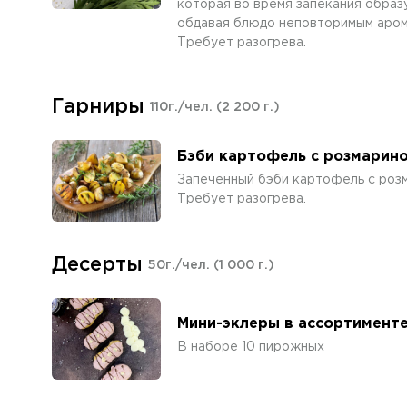
которая во время запекания образ
обдавая блюдо неповторимым аром
Требует разогрева.
Гарниры
110г./чел.
(2 200 г.)
Бэби картофель с розмарин
Запеченный бэби картофель с роз
Требует разогрева.
Десерты
50г./чел.
(1 000 г.)
Мини-эклеры в ассортимент
В наборе 10 пирожных