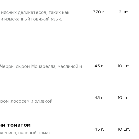
370 г.
2 шт.
мясных деликатесов, таких как:
 и изысканный говяжий язык.
45 г.
10 шт.
Черри, сыром Моцарелла, маслиной и
45 г.
10 шт.
ром, лососем и оливкой
ным томатом
45 г.
10 шт.
уженина, вяленый томат