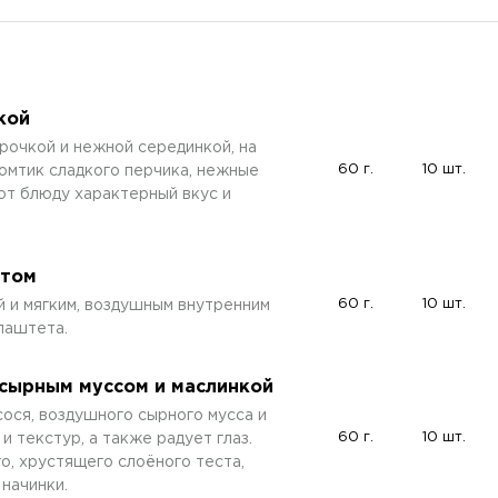
кой
рочкой и нежной серединкой, на
60 г.
10 шт.
омтик сладкого перчика, нежные
ют блюду характерный вкус и
етом
60 г.
10 шт.
 и мягким, воздушным внутренним
паштета.
 сырным муссом и маслинкой
ося, воздушного сырного мусса и
60 г.
10 шт.
и текстур, а также радует глаз.
о, хрустящего слоёного теста,
начинки.