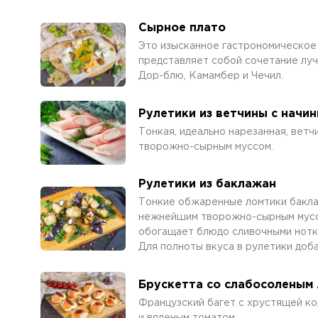
Сырное плато
Это изысканное гастрономическое
представляет собой сочетание лучш
Дор-блю, Камамбер и Чечил.
Рулетики из ветчины с начи
Тонкая, идеально нарезанная, вет
творожно-сырным муссом.
Рулетики из баклажан
Тонкие обжаренные ломтики бакла
нежнейшим творожно-сырным муссом
обогащает блюдо сливочными нотка
Для полноты вкуса в рулетики доба
Брускетта со слабосоленым
Французский багет с хрустящей ко
и вяленым томатом