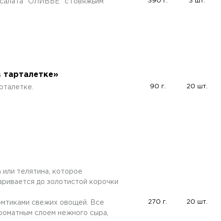
390 г.
3 шт.
 салата "ОЛИВЬЕ" с говяжьим
в тарталетке»
90 г.
20 шт.
рталетке.
 или телятина, которое
аривается до золотистой корочки
270 г.
20 шт.
мтиками свежих овощей. Все
роматным слоем нежного сыра,