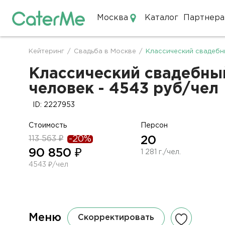
Москва
Каталог
Партнера
Кейтеринг в Москве
Кейтеринг
/
Свадьба в Москве
/
Классический свадебн
Строка
навигации
Классический свадебный
человек - 4543 руб/чел
ID: 2227953
Стоимость
Персон
113 563 ₽
-20%
20
90 850 ₽
1 281 г./чел.
4543 ₽/чел
Меню
Скорректировать