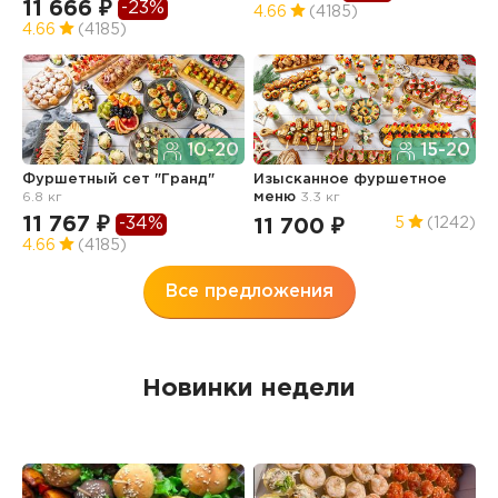
11 666 ₽
-23%
4.66
(4185)
4
4.66
(4185)
10-20
15-20
Ф
Фуршетный сет "Гранд"
Изысканное фуршетное
О
6.8 кг
меню
3.3 кг
7
11 767 ₽
-34%
11 700 ₽
5
(1242)
4
4.66
(4185)
Все предложения
Новинки недели