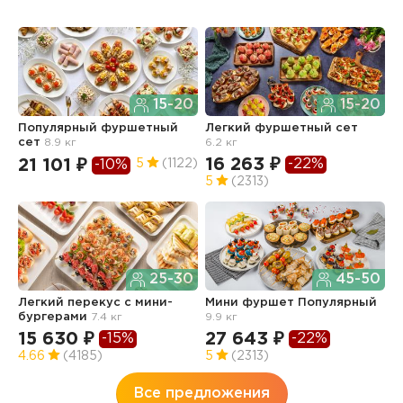
15-20
15-20
Популярный фуршетный
Легкий фуршетный сет
Ф
сет
8.9 кг
6.2 кг
5.
16 263 ₽
1
-22%
21 101 ₽
5
(1122)
-10%
5
(2313)
4
25-30
45-50
Легкий перекус c мини-
Мини фуршет Популярный
Ф
бургерами
7.4 кг
9.9 кг
п
з
15 630 ₽
27 643 ₽
-15%
-22%
3
4.66
(4185)
5
(2313)
Все предложения