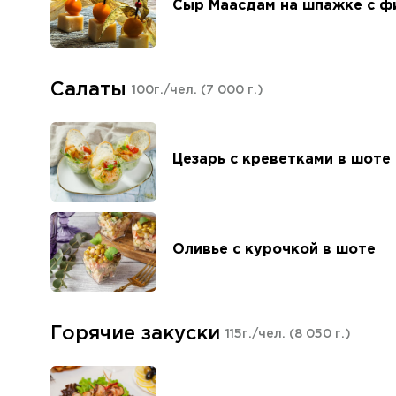
Сыр Маасдам на шпажке с ф
Салаты
100г./чел.
(7 000 г.)
Цезарь с креветками в шоте
Оливье с курочкой в шоте
Горячие закуски
115г./чел.
(8 050 г.)