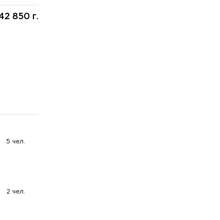
42 850 г.
5 чел.
2 чел.