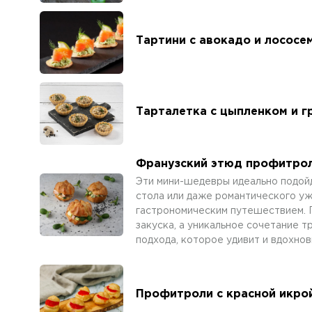
Тартини с авокадо и лососе
Тарталетка с цыпленком и г
Франузский этюд профитрол
Эти мини-шедевры идеально подой
стола или даже романтического уж
гастрономическим путешествием. 
закуска, а уникальное сочетание 
подхода, которое удивит и вдохно
Профитроли с красной икро