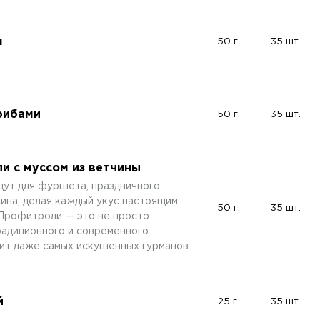
м
50 г.
35 шт.
рибами
50 г.
35 шт.
и с муссом из ветчины
дут для фуршета, праздничного
ина, делая каждый укус настоящим
50 г.
35 шт.
Профитроли — это не просто
традиционного и современного
вит даже самых искушенных гурманов.
й
25 г.
35 шт.