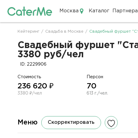
Москва
Каталог
Партнера
Кейтеринг в Москве
Кейтеринг
/
Свадьба в Москве
/
Свадебный фуршет "Ст
Строка
навигации
Свадебный фуршет "Стан
3380 руб/чел
ID: 2229906
Стоимость
Персон
236 620 ₽
70
3380 ₽/чел
613 г./чел.
Меню
Скорректировать