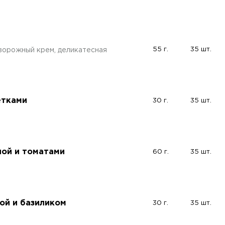
55 г.
35 шт.
ворожный крем, деликатесная
етками
30 г.
35 шт.
лой и томатами
60 г.
35 шт.
кой и базиликом
30 г.
35 шт.