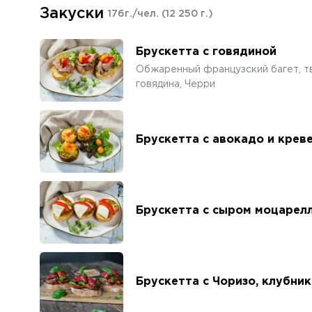
Закуски
176г./чел.
(12 250 г.)
Брускетта с говядиной
Обжаренный французский багет, т
говядина, Черри
Брускетта с авокадо и крев
Брускетта с сыром моцарел
Брускетта с Чоризо, клубни