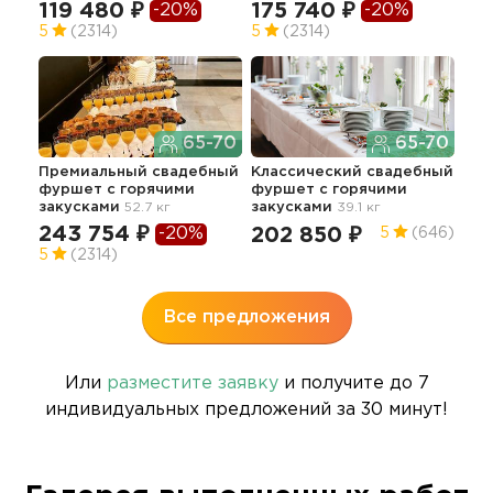
119 480 ₽
175 740 ₽
-20%
-20%
23
5
(2314)
5
(2314)
65-70
65-70
Премиальный свадебный
Классический свадебный
Сва
фуршет с горячими
фуршет с горячими
"Ст
закусками
52.7 кг
закусками
39.1 кг
зак
243 754 ₽
23
-20%
202 850 ₽
5
(646)
5
(2314)
4.9
Все предложения
Или
разместите заявку
и получите до 7
индивидуальных предложений за 30 минут!