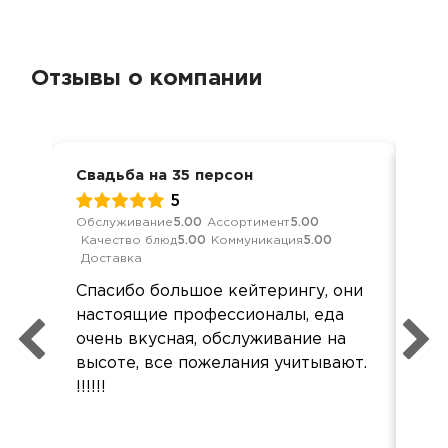
Отзывы о компании
Свадьба на 35 персон
Сва
5
Обслуживание
5.00
Ассортимент
5.00
Обс
Качество блюд
5.00
Коммуникация
5.00
Кач
Доставка
Дос
Спасибо большое кейтерингу, они
Бо
настоящие профессионалы, еда
оч
очень вкусная, обслуживание на
и п
высоте, все пожелания учитывают.
суп
!!!!!!