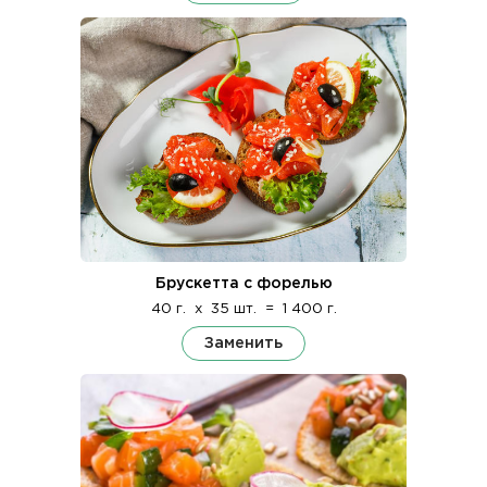
Брускетта с форелью
40 г.
x
35 шт.
=
1 400 г.
Заменить