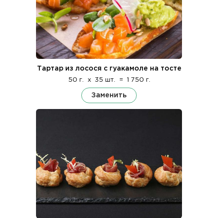
Тартар из лосося с гуакамоле на тосте
50 г.
x
35 шт.
=
1 750 г.
Заменить