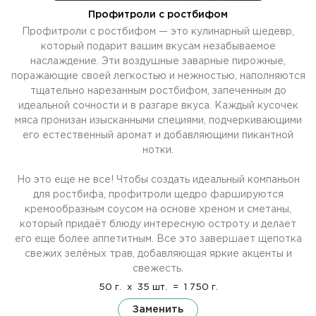
Профитроли с ростбифом
Профитроли с ростбифом — это кулинарный шедевр,
который подарит вашим вкусам незабываемое
наслаждение. Эти воздушные заварные пирожные,
поражающие своей легкостью и нежностью, наполняются
тщательно нарезанным ростбифом, запеченным до
идеальной сочности и в разгаре вкуса. Каждый кусочек
мяса пронизан изысканными специями, подчеркивающими
его естественный аромат и добавляющими пикантной
нотки.
Но это еще не все! Чтобы создать идеальный компаньон
для ростбифа, профитроли щедро фаршируются
кремообразным соусом на основе хреном и сметаны,
который придаёт блюду интересную остроту и делает
его еще более аппетитным. Все это завершает щепотка
свежих зелёных трав, добавляющая яркие акценты и
свежесть.
50 г.
x
35 шт.
=
1 750 г.
Заменить