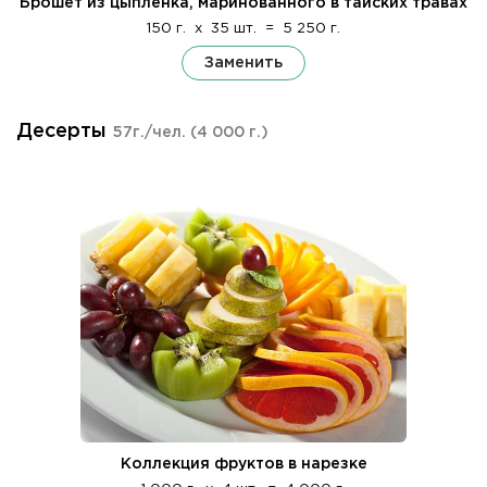
Брошет из цыпленка, маринованного в тайских травах
150 г.
x
35 шт.
=
5 250 г.
Заменить
Десерты
57г./чел.
(4 000 г.)
Коллекция фруктов в нарезке