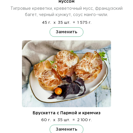
муссом
Тигровые креветки, креветочный мусс, французский
багет, черный кунжут, соус манго-чили.
45 г.
x
35 шт.
=
1 575 г.
Заменить
Брускетта с Пармой и кремчиз
60 г.
x
35 шт.
=
2 100 г.
Заменить