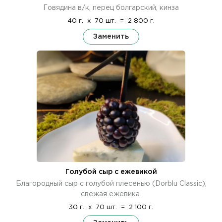
Говядина в/к, перец болгарский, кинза
40 г.
x
70 шт.
=
2 800 г.
Заменить
Голубой сыр с ежевикой
Благородный сыр с голубой плесенью (Dorblu Classic),
свежая ежевика.
30 г.
x
70 шт.
=
2 100 г.