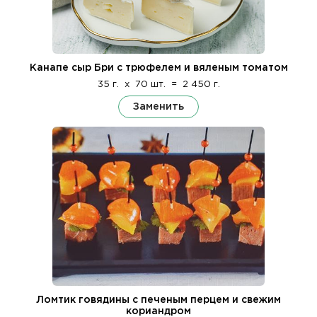
Канапе сыр Бри с трюфелем и вяленым томатом
35 г.
x
70 шт.
=
2 450 г.
Заменить
Ломтик говядины с печеным перцем и свежим
кориандром