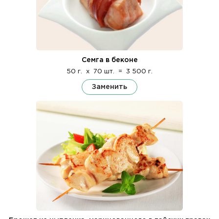
Семга в беконе
50 г.
x
70 шт.
=
3 500 г.
Заменить