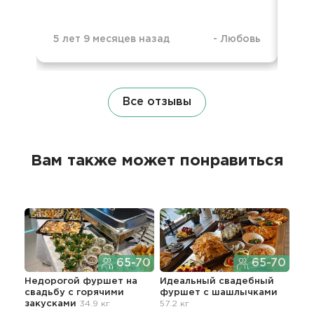
5 л
5 лет 9 месяцев назад
-
Любовь
Все отзывы
Вам также может понравиться
65-70
65-70
Недорогой фуршет на
Идеальный свадебный
Без
свадьбу с горячими
фуршет с шашлычками
сва
закусками
34.9 кг
57.2 кг
зак