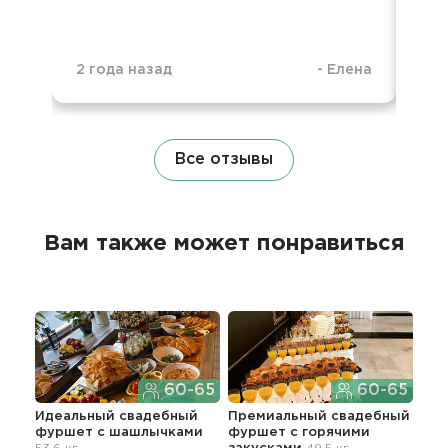
2 года назад
-
Елена
3 г
Все отзывы
Вам также может понравиться
60-65
60-65
Идеальный свадебный
Премиальный свадебный
Без
фуршет с шашлычками
фуршет с горячими
сва