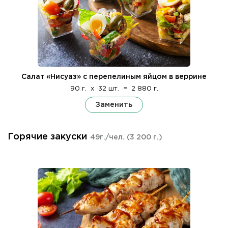
Салат «Нисуаз» с перепелиным яйцом в веррине
90 г.
x
32 шт.
=
2 880 г.
Заменить
Горячие закуски
49г./чел.
(3 200 г.)