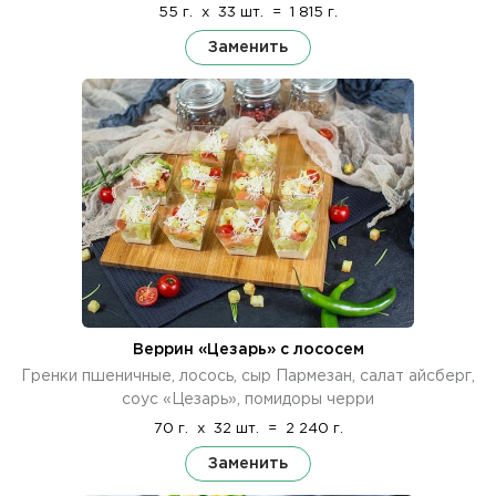
55 г.
x
33 шт.
=
1 815 г.
Заменить
Веррин «Цезарь» с лососем
Гренки пшеничные, лосось, сыр Пармезан, салат айсберг,
соус «Цезарь», помидоры черри
70 г.
x
32 шт.
=
2 240 г.
Заменить