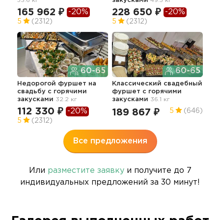
53.6 кг
закусками
49.5 кг
зак
165 962 ₽
228 650 ₽
-20%
-20%
22
5
(2312)
5
(2312)
60-65
60-65
Недорогой фуршет на
Классический свадебный
Сва
свадьбу с горячими
фуршет с горячими
"Ст
закусками
32.2 кг
закусками
36.1 кг
зак
112 330 ₽
21
-20%
189 867 ₽
5
(646)
5
(2312)
4.9
Все предложения
Или
разместите заявку
и получите до 7
индивидуальных предложений за 30 минут!