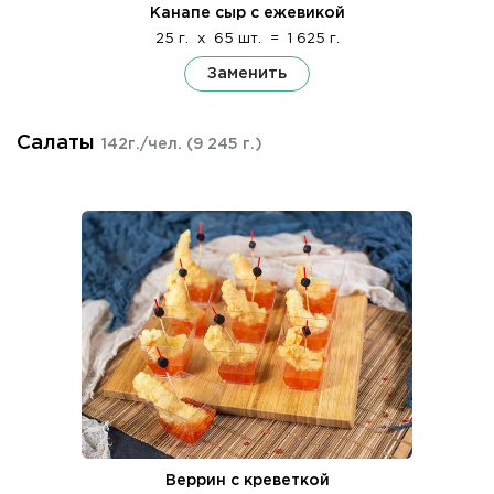
Канапе сыр с ежевикой
25 г.
x
65 шт.
=
1 625 г.
Заменить
Салаты
142г./чел.
(9 245 г.)
Веррин с креветкой