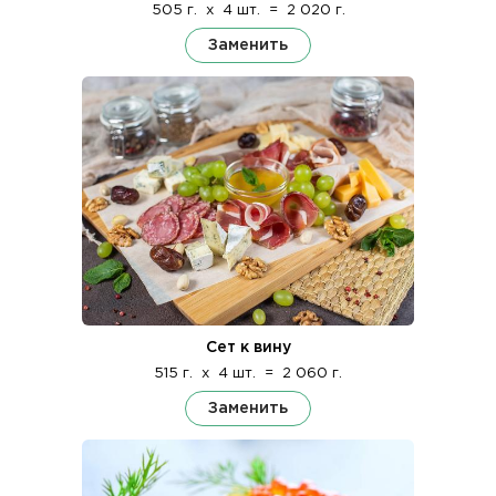
505 г.
x
4 шт.
=
2 020 г.
Заменить
Сет к вину
515 г.
x
4 шт.
=
2 060 г.
Заменить