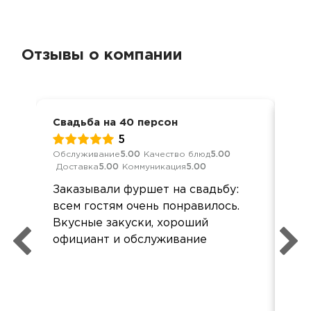
Отзывы о компании
Свадьба на 40 персон
Фур
5
Обслуживание
5.00
Качество блюд
5.00
Обс
Доставка
5.00
Коммуникация
5.00
Дос
Заказывали фуршет на свадьбу:
Все
всем гостям очень понравилось.
сва
Вкусные закуски, хороший
официант и обслуживание