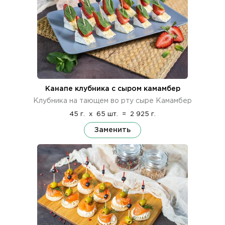
Канапе клубника с сыром камамбер
Клубника на тающем во рту сыре Камамбер
45 г.
x
65 шт.
=
2 925 г.
Заменить