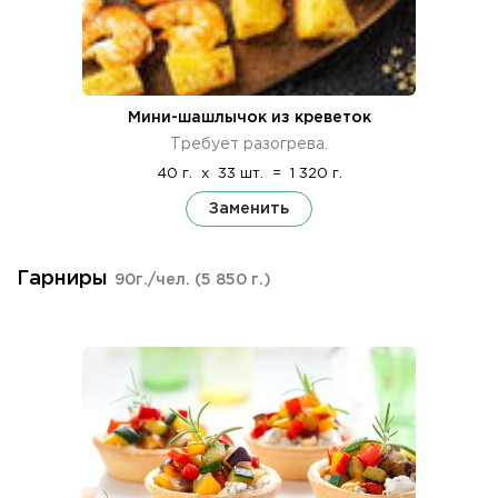
Мини-шашлычок из креветок
Требует разогрева.
40 г.
x
33 шт.
=
1 320 г.
Заменить
Гарниры
90г./чел.
(5 850 г.)