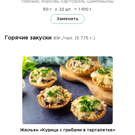
говяжий, морковь, картофель, шампиньоны
50 г.
x
22 шт.
=
1 100 г.
Заменить
Горячие закуски
89г./чел.
(5 775 г.)
Жюльен «Курица с грибами в тарталетке»