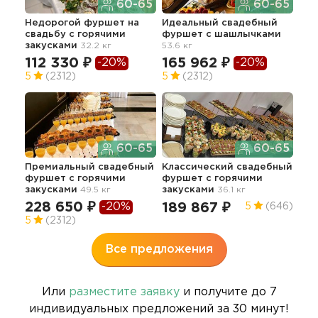
60-65
60-65
Недорогой фуршет на
Идеальный свадебный
Без
свадьбу с горячими
фуршет с шашлычками
сва
закусками
32.2 кг
53.6 кг
зак
112 330 ₽
165 962 ₽
-20%
-20%
22
5
(2312)
5
(2312)
60-65
60-65
Премиальный свадебный
Классический свадебный
Сва
фуршет с горячими
фуршет с горячими
"Ст
закусками
49.5 кг
закусками
36.1 кг
зак
228 650 ₽
21
-20%
189 867 ₽
5
(646)
5
(2312)
4.9
Все предложения
Или
разместите заявку
и получите до 7
индивидуальных предложений за 30 минут!