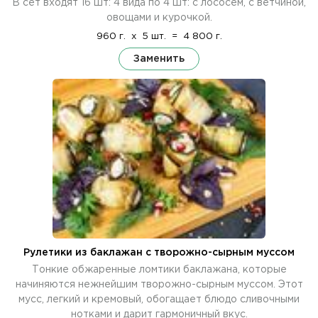
В сет входят 16 шт: 4 вида по 4 шт: с лососем, с ветчиной,
овощами и курочкой.
960 г.
x
5 шт.
=
4 800 г.
Заменить
Рулетики из баклажан с творожно-сырным муссом
Тонкие обжаренные ломтики баклажана, которые
начиняются нежнейшим творожно-сырным муссом. Этот
мусс, легкий и кремовый, обогащает блюдо сливочными
нотками и дарит гармоничный вкус.