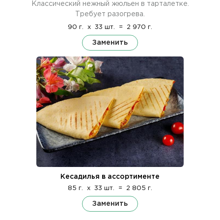
Классический нежный жюльен в тарталетке.
Требует разогрева.
90 г.
x
33 шт.
=
2 970 г.
Заменить
Кесадилья в ассортименте
85 г.
x
33 шт.
=
2 805 г.
Заменить