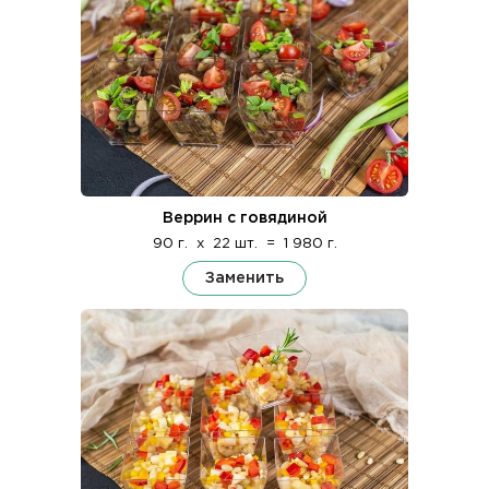
Веррин с говядиной
90 г.
x
22 шт.
=
1 980 г.
Заменить