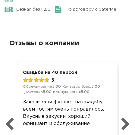
Безнал без НДС
По договору с CaterMe
Отзывы о компании
Свадьба на 40 персон
Фур
5
Обслуживание
5.00
Качество блюд
5.00
Обс
Доставка
5.00
Коммуникация
5.00
Дос
Заказывали фуршет на свадьбу:
Все
всем гостям очень понравилось.
сва
Вкусные закуски, хороший
официант и обслуживание