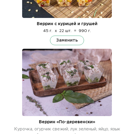
Веррин с курицей и грушей
45 г.
x
22 шт.
=
990 г.
Заменить
Веррин «По-деревенски»
Курочка, огурчик свежий, лук зеленый, яйцо, язык