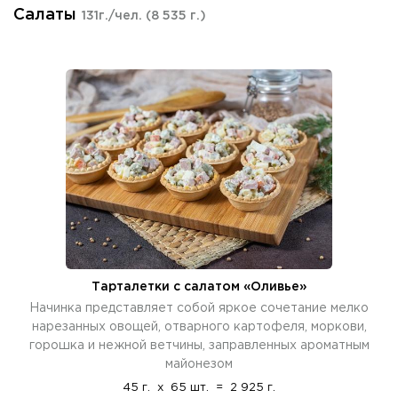
Салаты
131г./чел.
(8 535 г.)
Тарталетки с салатом «Оливье»
Начинка представляет собой яркое сочетание мелко
нарезанных овощей, отварного картофеля, моркови,
горошка и нежной ветчины, заправленных ароматным
майонезом
45 г.
x
65 шт.
=
2 925 г.