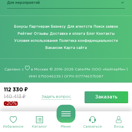
Для мероприятий
Бонусы
Партнерам
Бизнесу
Для агентств
Поиск заявок
Рейтинг
Отзывы
Доставка и оплата
Блог
Контакты
Условия использования
Политика конфиденциальности
Вакансии
Карта сайта
Сделано с
в Москве © 2016-2026 CaterMe ООО «КейтерМи» |
ИНН 9710046239 | ОГРН 5177746375087
112 330 ₽
140 413 ₽
Заказать
Задать вопрос
-20%
Избранное
Каталог
Меню
Связаться
Вход