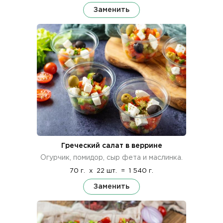
Заменить
Греческий салат в веррине
Огурчик, помидор, сыр фета и маслинка.
70 г.
x
22 шт.
=
1 540 г.
Заменить