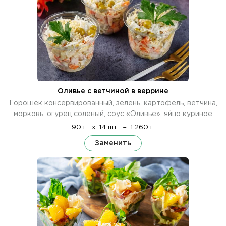
Оливье с ветчиной в веррине
Горошек консервированный, зелень, картофель, ветчина,
морковь, огурец соленый, соус «Оливье», яйцо куриное
90 г.
x
14 шт.
=
1 260 г.
Заменить