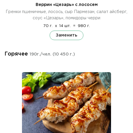
Веррин «Цезарь» с лососем
Гренки пшеничные, лосось, сыр Пармезан, салат айсберг,
соус «Цезарь», помидоры черри
70 г.
x
14 шт.
=
980 г.
Заменить
Горячее
190г./чел.
(10 450 г.)