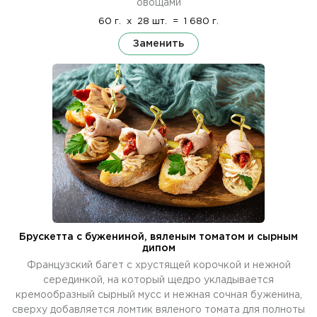
овощами
60 г.
x
28 шт.
=
1 680 г.
Заменить
Брускетта с бужениной, вяленым томатом и сырным
дипом
Французский багет с хрустящей корочкой и нежной
серединкой, на который щедро укладывается
кремообразный сырный мусс и нежная сочная буженина,
сверху добавляется ломтик вяленого томата для полноты