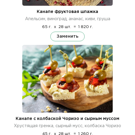
Канапе фруктовая шпажка
Апельсин, виноград, ананас, киви, груша
65 г.
x
28 шт.
=
1 820 г.
Заменить
Канапе с колбаской Чоризо и сырным муссом
Хрустящая гренка, сырный мусс, колбаска Чоризо
45 г.
x
28 шт.
=
1 260 г.