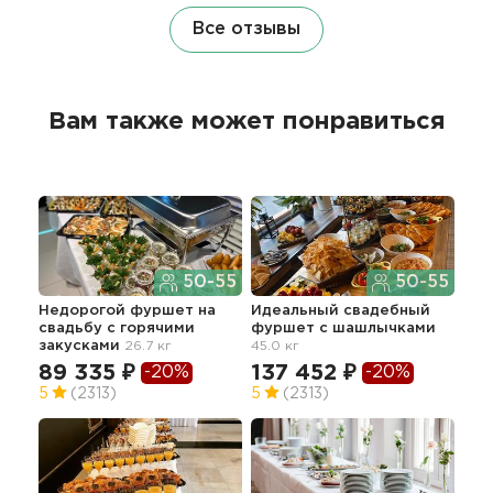
Все отзывы
Вам также может понравиться
50-55
50-55
Недорогой фуршет на
Идеальный свадебный
Без
свадьбу с горячими
фуршет с шашлычками
сва
закусками
26.7 кг
45.0 кг
зак
89 335 ₽
137 452 ₽
-20%
-20%
18
5
(2313)
5
(2313)