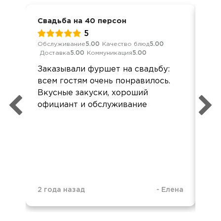
Свадьба на 40 персон
Фур
5
Обслуживание
5.00
Качество блюд
5.00
Обс
Доставка
5.00
Коммуникация
5.00
Дос
Заказывали фуршет на свадьбу:
Все
всем гостям очень понравилось.
сва
Вкусные закуски, хороший
официант и обслуживание
2 года назад
-
Елена
3 г