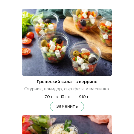
Греческий салат в веррине
Огурчик, помидор, сыр фета и маслинка.
70 г.
x
13 шт.
=
910 г.
Заменить