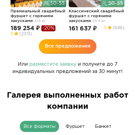
50-55
50-55
Сва
"Ст
Премиальный свадебный
Классический свадебный
зак
фуршет с горячими
фуршет с горячими
закусками
41.5 кг
закусками
29.4 кг
19
189 254 ₽
-20%
161 637 ₽
5
(646)
4.9
5
(2313)
Все предложения
Или
разместите заявку
и получите до 7
индивидуальных предложений за 30 минут!
Галерея выполненных работ
компании
Все форматы
Фуршет
Банкет