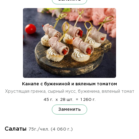
Канапе с бужениной и вяленым томатом
Хрустящая гренка, сырный мусс, буженина, вяленый томат
45 г.
x
28 шт.
=
1 260 г.
Заменить
Салаты
75г./чел.
(4 060 г.)