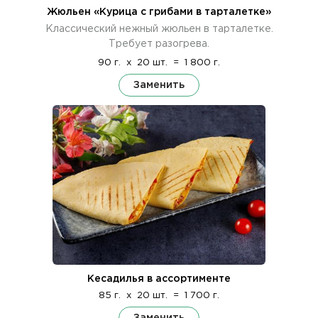
Жюльен «Курица с грибами в тарталетке»
Классический нежный жюльен в тарталетке.
Требует разогрева.
90 г.
x
20 шт.
=
1 800 г.
Заменить
Кесадилья в ассортименте
85 г.
x
20 шт.
=
1 700 г.
Заменить