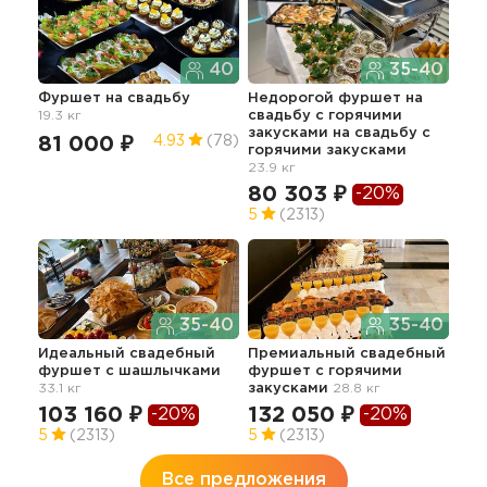
40
35-40
Фуршет
на свадьбу
Недорогой фуршет на
Фур
19.3 кг
свадьбу с горячими
хол
закусками на свадьбу с
сва
81 000 ₽
4.93
(78)
горячими закусками
65
23.9 кг
4.9
80 303 ₽
-20%
5
(2313)
Кла
35-40
35-40
фур
Идеальный свадебный
Премиальный свадебный
зак
фуршет с шашлычками
фуршет с горячими
11
33.1 кг
закусками
28.8 кг
103 160 ₽
132 050 ₽
-20%
-20%
5
(2313)
5
(2313)
Все предложения