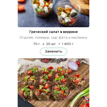
Греческий салат в веррине
Огурчик, помидор, сыр фета и маслинка.
70 г.
x
20 шт.
=
1 400 г.
Заменить