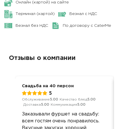
Онлайн (картой) на сайте
Терминал (картой)
Безнал с НДС
Безнал без НДС
По договору с CaterMe
Отзывы о компании
Свадьба на 40 персон
Фур
5
Обслуживание
5.00
Качество блюд
5.00
Обс
Доставка
5.00
Коммуникация
5.00
Дос
Заказывали фуршет на свадьбу:
Все
всем гостям очень понравилось.
сва
Вкусные закуски, хороший