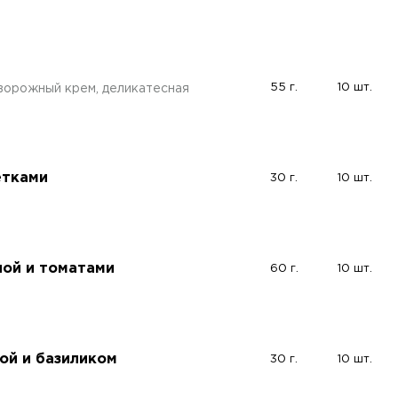
55 г.
10 шт.
ворожный крем, деликатесная
етками
30 г.
10 шт.
лой и томатами
60 г.
10 шт.
кой и базиликом
30 г.
10 шт.