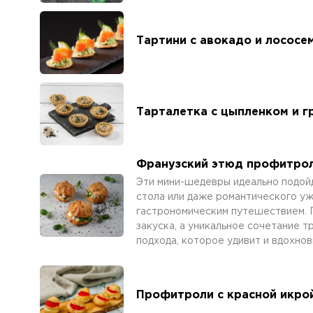
Тартини с авокадо и лососе
Тарталетка с цыпленком и г
Франузский этюд профитрол
Эти мини-шедевры идеально подой
стола или даже романтического уж
гастрономическим путешествием. 
закуска, а уникальное сочетание 
подхода, которое удивит и вдохно
Профитроли с красной икро