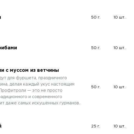
м
50 г.
10 шт.
рибами
50 г.
10 шт.
и с муссом из ветчины
дут для фуршета, праздничного
ина, делая каждый укус настоящим
50 г.
10 шт.
Профитроли — это не просто
традиционного и современного
вит даже самых искушенных гурманов.
й
25 г.
10 шт.