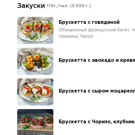
Закуски
176г./чел.
(3 500 г.)
Брускетта с говядиной
Обжаренный французский багет, т
говядина, Черри
Брускетта с авокадо и крев
Брускетта с сыром моцарел
Брускетта с Чоризо, клубни