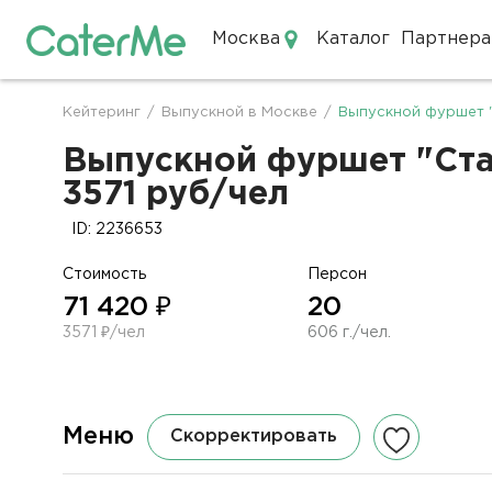
Москва
Каталог
Партнера
Кейтеринг в Москве
Кейтеринг
/
Выпускной в Москве
/
Выпускной фуршет "
Строка
навигации
Выпускной фуршет "Стан
3571 руб/чел
ID: 2236653
Стоимость
Персон
71 420 ₽
20
3571 ₽/чел
606 г./чел.
Меню
Скорректировать