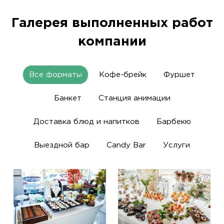
Галерея выполненных работ
компании
Все форматы
Кофе-брейк
Фуршет
Банкет
Станция анимации
Доставка блюд и напитков
Барбекю
Выездной бар
Candy Bar
Услуги