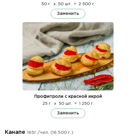
50 г.
x
50 шт.
=
2 500 г.
Заменить
Профитроли с красной икрой
25 г.
x
50 шт.
=
1 250 г.
Заменить
Канапе
165г./чел.
(16 500 г.)