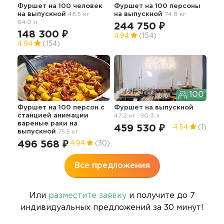
Фуршет на 100 человек
Фуршет на 100 персоны
Иде
на выпускной
48.5 кг
на выпускной
74.8 кг
фур
64.0 л
об
244 750 ₽
148 300 ₽
20
4.94
(154)
4.94
(154)
5
100
Фуршет на 100 персон с
Фуршет
на выпускной
Вып
станцией анимации
47.2 кг
90.3 л
"Ст
вареные раки
на
зак
459 530 ₽
4.54
(1)
выпускной
75.5 кг
32
496 568 ₽
4.94
(30)
4.9
Все предложения
Или
разместите заявку
и получите до 7
индивидуальных предложений за 30 минут!