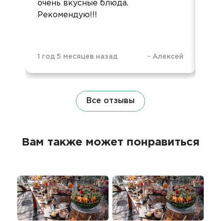
очень вкусные блюда.
все
Рекомендую!!!
жал
1 год 5 месяцев назад
-
Алексей
3 г
Все отзывы
Вам также может понравиться