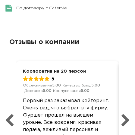
По договору с CaterMe
Отзывы о компании
Корпоратив на 20 персон
Нов
5
Обслуживание
5.00
Качество блюд
5.00
Обс
Доставка
5.00
Коммуникация
5.00
Дос
Первый раз заказывал кейтеринг.
Сп
Очень рад, что выбрал эту фирму.
при
Фуршет прошел на высшем
ко
уровне. Все вовремя, красивая
бы
подача, вежливый персонал и
Сам