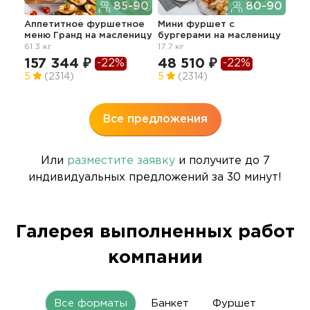
85-90
80-90
Аппетитное фуршетное
Мини фуршет с
меню Гранд
на масленицу
бургерами
на масленицу
Дос
61.3 кг
17.7 кг
нап
50.7
157 344 ₽
48 510 ₽
-22%
-22%
11
5
(2314)
5
(2314)
Все предложения
Или
разместите заявку
и получите до 7
индивидуальных предложений за 30 минут!
Галерея выполненных работ
компании
Все форматы
Банкет
Фуршет