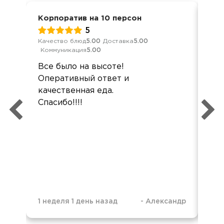
Корпоратив на 10 персон
Кор
5
Качество блюд
5.00
Доставка
5.00
Кач
Коммуникация
5.00
Ком
Все было на высоте!
Бо
Оперативный ответ и
Реб
качественная еда.
Все
Спасибо!!!!
1 неделя 1 день назад
-
Александр
1 н