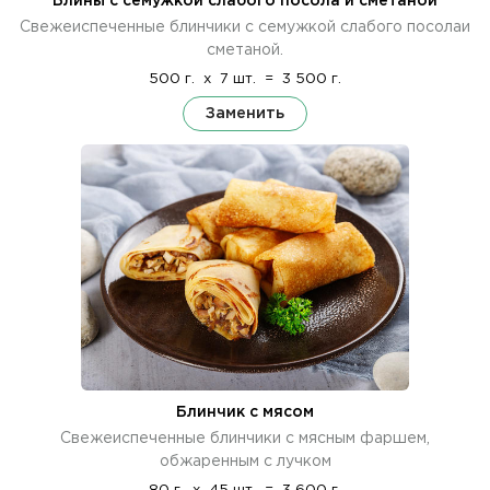
Блины с семужкой слабого посола и сметаной
Свежеиспеченные блинчики с семужкой слабого посолаи
сметаной.
500 г.
x
7 шт.
=
3 500 г.
Заменить
Блинчик с мясом
Свежеиспеченные блинчики с мясным фаршем,
обжаренным с лучком