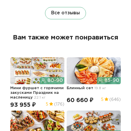
Все отзывы
Вам также может понравиться
80-90
85-90
Мини фуршет c горячими
Блинный сет
19.8 кг
Мин
закусками Праздник
на
на 
масленицу
22.1 кг
48
60 660 ₽
5
(646)
93 955 ₽
5
(176)
5