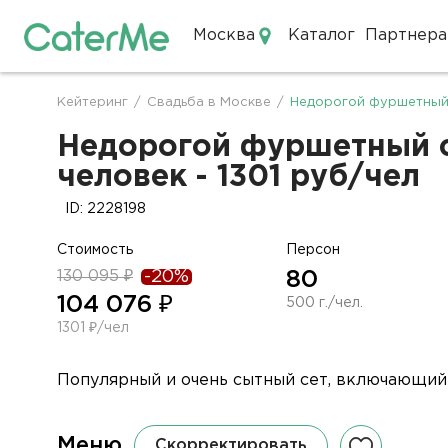
Москва
Каталог
Партнера
Кейтеринг в Москве
Кейтеринг
/
Свадьба в Москве
/
Недорогой фуршетный 
Строка
навигации
Недорогой фуршетный се
человек - 1301 руб/чел
ID: 2228198
Стоимость
Персон
130 095 ₽
-20%
80
104 076 ₽
500 г./чел.
1301 ₽/чел
Популярный и очень сытный сет, включающий в
Меню
Скорректировать