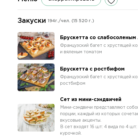
Закуски
194г./чел.
(15 520 г.)
Брускетта со слабосоленым
Французский багет с хрустящей ко
и вяленым томатом
Брускетта с ростбифом
Французский багет с хрустящей ко
ростбифом
Сет из мини-сэндвичей
Мини-сэндвичи представляют собой
порции, каждый из которых сочета
вкусовые акценты.
В сет входят 16 шт: 4 вида по 4 шт
курочкой.