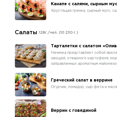
Канапе с салями, сырным му
Хрустящая гренка, сырный мусс, са
Салаты
128г./чел.
(10 230 г.)
Тарталетки с салатом «Олив
Начинка представляет собой ярко
овощей, отварного картофеля, мор
заправленных ароматным майонезо
Греческий салат в веррине
Огурчик, помидор, сыр фета и масл
Веррин с говядиной