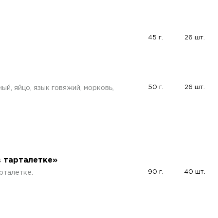
45 г.
26 шт.
50 г.
26 шт.
ый, яйцо, язык говяжий, морковь,
в тарталетке»
90 г.
40 шт.
рталетке.