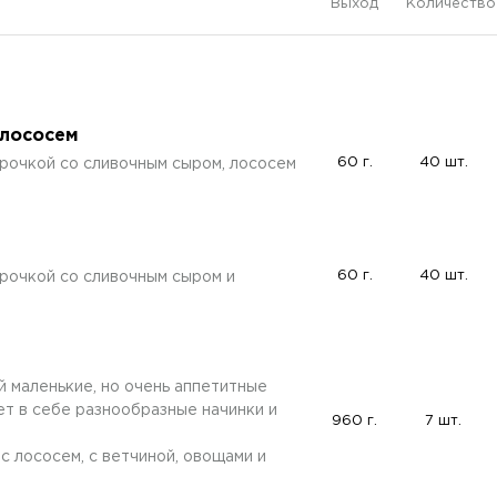
Выход
Количество
 лососем
60 г.
40 шт.
рочкой со сливочным сыром, лососем
60 г.
40 шт.
рочкой со сливочным сыром и
 маленькие, но очень аппетитные
ет в себе разнообразные начинки и
960 г.
7 шт.
: с лососем, с ветчиной, овощами и