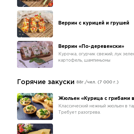
Веррин с курицей и грушей
Веррин «По-деревенски»
Курочка, огурчик свежий, лук зелен
картофель, шампиньоны
Горячие закуски
88г./чел.
(7 000 г.)
Жюльен «Курица с грибами 
Классический нежный жюльен в та
Требует разогрева.