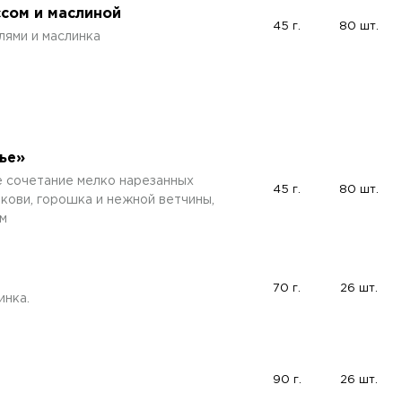
ссом и маслиной
45 г.
80 шт.
лями и маслинка
ье»
е сочетание мелко нарезанных
45 г.
80 шт.
кови, горошка и нежной ветчины,
м
70 г.
26 шт.
инка.
90 г.
26 шт.