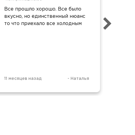
Все прошло хорошо. Все было
Спасиб
вкусно, но единственный нюанс
прекра
то что приехало все холодным
все оч
11 месяцев назад
-
Наталья
1 год н