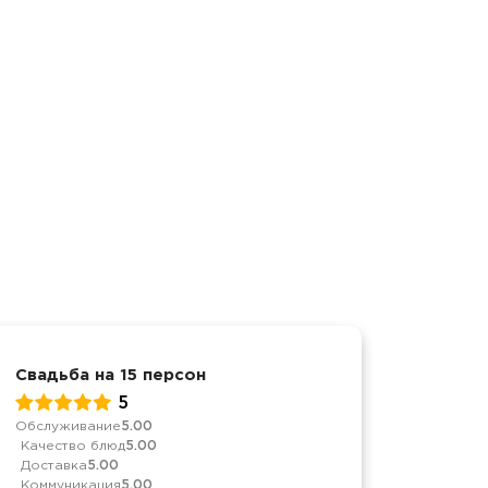
Свадьба на 15 персон
Свадьб
5
Обслуживание
5.00
Обслуж
Качество блюд
5.00
Качест
Доставка
5.00
Достав
Коммуникация
5.00
Коммун