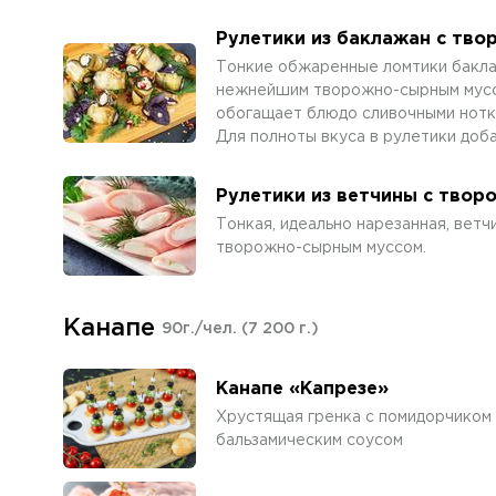
Рулетики из баклажан с тв
Тонкие обжаренные ломтики бакла
нежнейшим творожно-сырным муссом
обогащает блюдо сливочными нотка
Для полноты вкуса в рулетики доба
Рулетики из ветчины с тво
Тонкая, идеально нарезанная, вет
творожно-сырным муссом.
Канапе
90г./чел.
(7 200 г.)
Канапе «Капрезе»
Хрустящая гренка с помидорчиком 
бальзамическим соусом