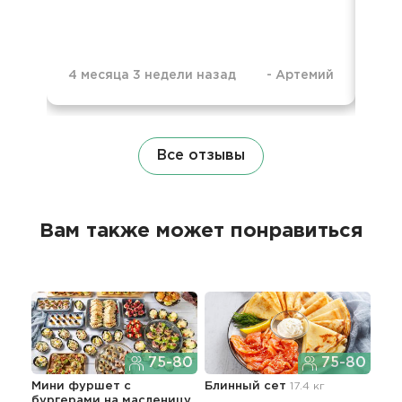
4 месяца 3 недели назад
-
Артемий
5 м
Все отзывы
Вам также может понравиться
75-80
75-80
Мини фуршет с
Блинный сет
17.4 кг
Апп
бургерами
на масленицу
мен