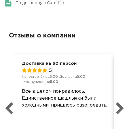
По договору с CaterMe
Отзывы о компании
Доставка на 60 персон
Еда
17 
5
Качество блюд
5.00
Доставка
5.00
Коммуникация
5.00
Кач
Ком
Все в целом понравилось.
все
Единственное шашлычки были
орг
холодными, пришлось разогревать.