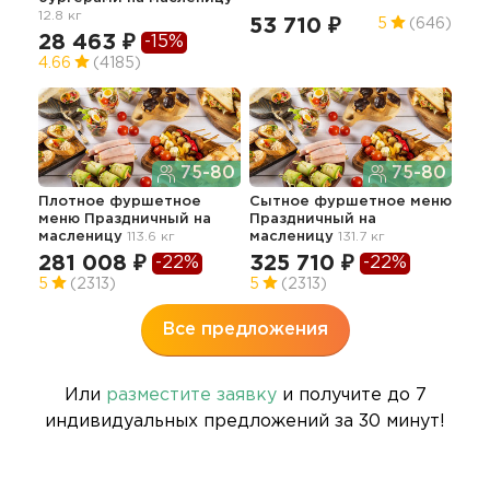
12.8 кг
мас
53 710 ₽
5
(646)
28 463 ₽
11
-15%
4.66
(4185)
5
75-80
75-80
Плотное фуршетное
Сытное фуршетное меню
Мин
меню Праздничный
на
Праздничный
на
мас
масленицу
113.6 кг
масленицу
131.7 кг
55
281 008 ₽
325 710 ₽
-22%
-22%
5
5
(2313)
5
(2313)
Все предложения
Или
разместите заявку
и получите до 7
индивидуальных предложений за 30 минут!