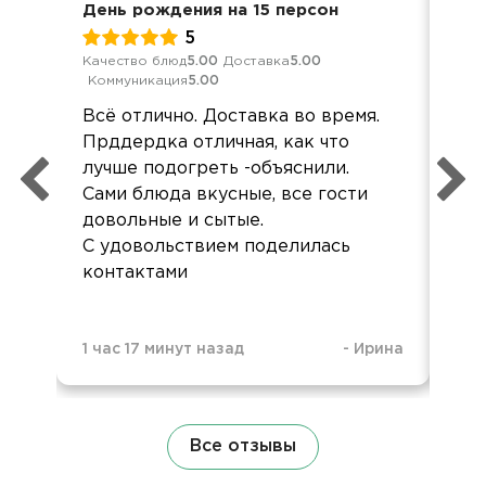
День рождения на 15 персон
Вст
5
Качество блюд
5.00
Доставка
5.00
Кач
Коммуникация
5.00
Ком
Всё отлично. Доставка во время.
еда
Прддердка отличная, как что
буд
лучше подогреть -объяснили.
Сами блюда вкусные, все гости
довольные и сытые.
С удовольствием поделилась
контактами
1 час 17 минут назад
-
Ирина
2 д
Все отзывы