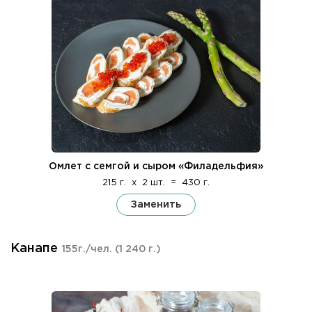
Омлет с семгой и сыром «Филадельфия»
215 г.
x
2 шт.
=
430 г.
Заменить
Канапе
155г./чел.
(1 240 г.)