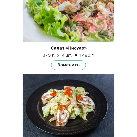
Салат «Нисуаз»
370 г.
x
4 шт.
=
1 480 г.
Заменить