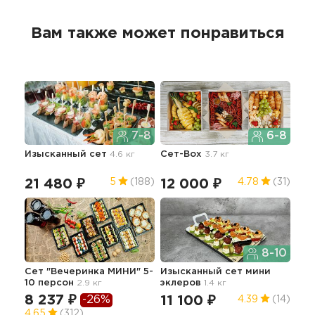
Вам также может понравиться
7-8
6-8
Изысканный сет
4.6 кг
Сет-Box
3.7 кг
Сет
21 480 ₽
12 000 ₽
11
5
(188)
4.78
(31)
8-10
Сет "Вечеринка МИНИ" 5-
Изысканный сет мини
БО
10 персон
2.9 кг
эклеров
1.4 кг
8 237 ₽
40
-26%
11 100 ₽
4.39
(14)
4.65
(312)
4.5