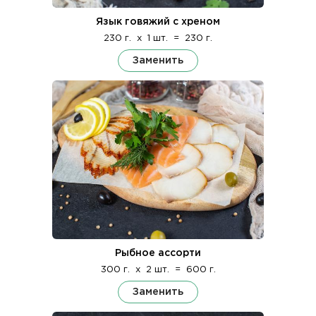
Язык говяжий с хреном
230 г.
x
1 шт.
=
230 г.
Заменить
Рыбное ассорти
300 г.
x
2 шт.
=
600 г.
Заменить