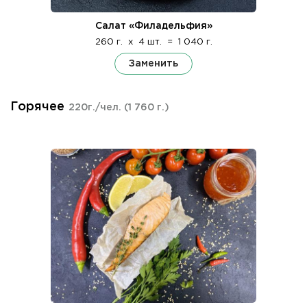
Салат «Филадельфия»
260 г.
x
4 шт.
=
1 040 г.
Заменить
Горячее
220г./чел.
(1 760 г.)