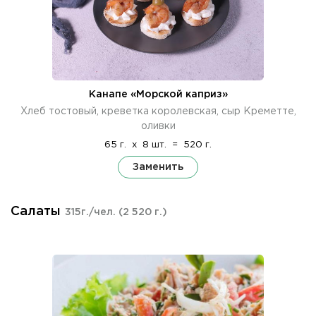
Канапе «Морской каприз»
Хлеб тостовый, креветка королевская, сыр Креметте,
оливки
65 г.
x
8 шт.
=
520 г.
Заменить
Салаты
315г./чел.
(2 520 г.)