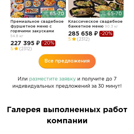
65-70
65-70
Премиальное свадебное
Классическое свадебное
фуршетное меню с
банкетное меню
90.3 кг
Кла
горячими закусками
фур
285 658 ₽
-20%
54.8 кг
сва
5
(2312)
зак
227 395 ₽
-20%
12
5
(2312)
Все предложения
Или
разместите заявку
и получите до 7
индивидуальных предложений за 30 минут!
Галерея выполненных работ
компании