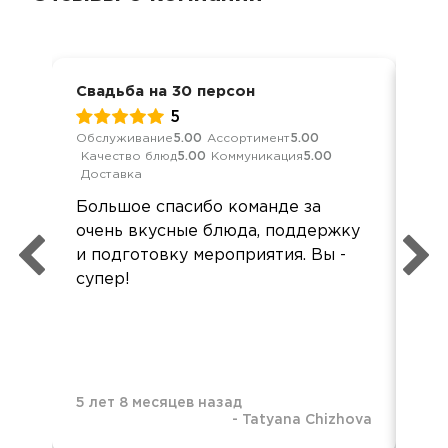
Свадьба на 30 персон
Сва
5
Обслуживание
5.00
Ассортимент
5.00
Обс
Качество блюд
5.00
Коммуникация
5.00
Кач
Доставка
Дос
Большое спасибо команде за
Спа
очень вкусные блюда, поддержку
на
и подготовку мероприятия. Вы -
оче
супер!
выс
!!!!!
5 лет 8 месяцев назад
-
Tatyana Chizhova
5 л