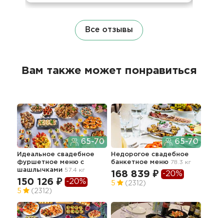
Все отзывы
Вам также может понравиться
65-70
65-70
Идеальное свадебное
Недорогое свадебное
Пре
фуршетное меню с
банкетное меню
78.3 кг
бан
шашлычками
57.4 кг
168 839 ₽
36
-20%
150 126 ₽
-20%
5
(2312)
5
5
(2312)