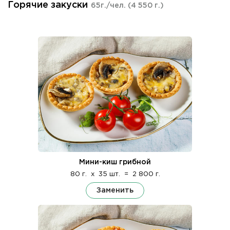
Горячие закуски
65г./чел.
(4 550 г.)
Мини-киш грибной
80 г.
x
35 шт.
=
2 800 г.
Заменить