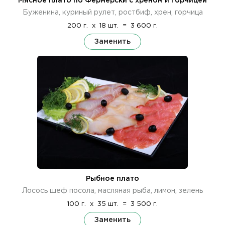
Мясное плато по Фермерски с хреном и горчицей
Буженина, куриный рулет, ростбиф, хрен, горчица
200 г.
x
18 шт.
=
3 600 г.
Заменить
Рыбное плато
Лосось шеф посола, масляная рыба, лимон, зелень
100 г.
x
35 шт.
=
3 500 г.
Заменить