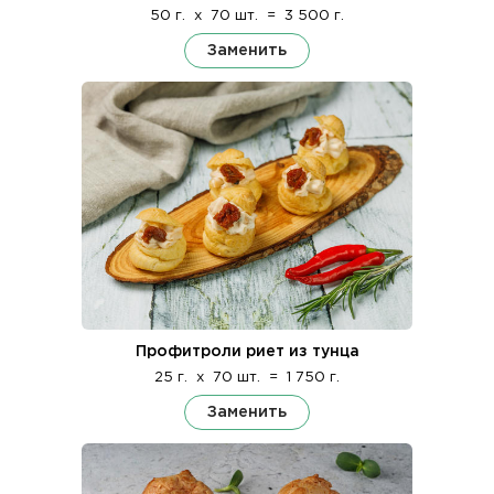
50 г.
x
70 шт.
=
3 500 г.
Заменить
Профитроли риет из тунца
25 г.
x
70 шт.
=
1 750 г.
Заменить