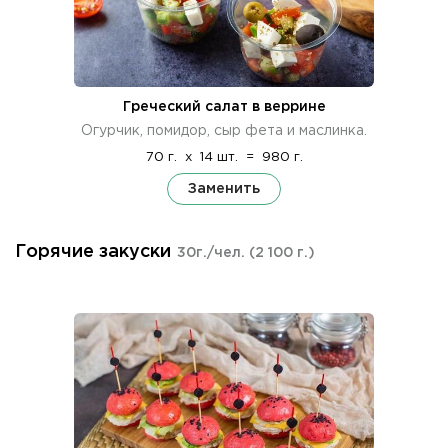
Греческий салат в веррине
Огурчик, помидор, сыр фета и маслинка.
70 г.
x
14 шт.
=
980 г.
Заменить
Горячие закуски
30г./чел.
(2 100 г.)