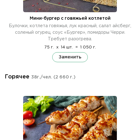
Мини-бургер с говяжьей котлетой
Булочки, котлета говяжья, лук красный, салат айсберг,
соленый огурец, соус «Бургер», помидоры Черри.
Требует разогрева.
75 г.
x
14 шт.
=
1 050 г.
Заменить
Горячее
38г./чел.
(2 660 г.)