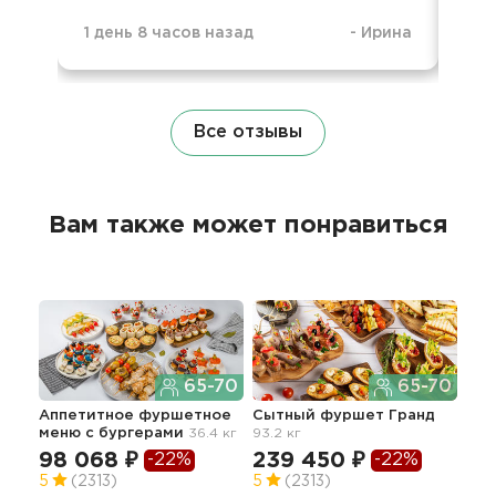
1 день 8 часов назад
-
Ирина
1 н
Все отзывы
Вам также может понравиться
65-70
65-70
Аппетитное фуршетное
Сытный фуршет Гранд
Лег
меню с бургерами
36.4 кг
93.2 кг
98 068 ₽
239 450 ₽
56
-22%
-22%
5
(2313)
5
(2313)
5