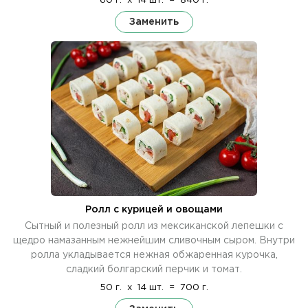
60 г.
x
14 шт.
=
840 г.
Заменить
Ролл с курицей и овощами
Сытный и полезный ролл из мексиканской лепешки с
щедро намазанным нежнейшим сливочным сыром. Внутри
ролла укладывается нежная обжаренная курочка,
сладкий болгарский перчик и томат.
50 г.
x
14 шт.
=
700 г.