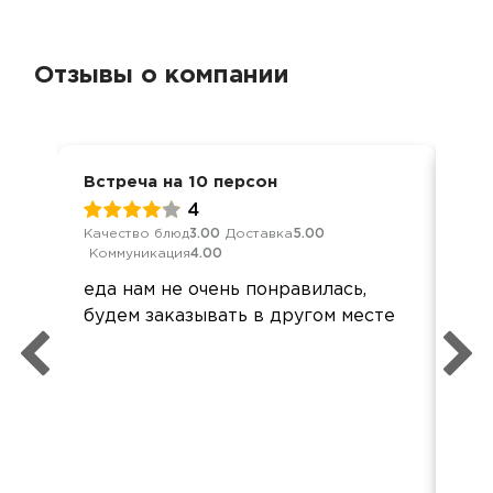
Отзывы о компании
Встреча на 10 персон
Ден
4
Качество блюд
3.00
Доставка
5.00
Кач
Коммуникация
4.00
Ком
еда нам не очень понравилась,
Все
будем заказывать в другом месте
при
Все
Спа