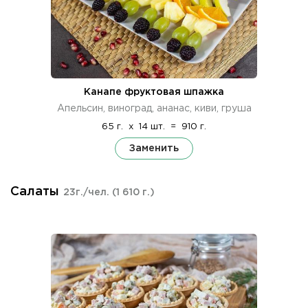
Канапе фруктовая шпажка
Апельсин, виноград, ананас, киви, груша
65 г.
x
14 шт.
=
910 г.
Заменить
Салаты
23г./чел.
(1 610 г.)