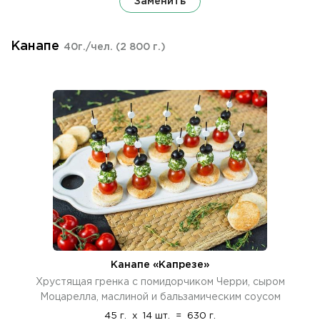
Заменить
Канапе
40г./чел.
(2 800 г.)
Канапе «Капрезе»
Хрустящая гренка с помидорчиком Черри, сыром
Моцарелла, маслиной и бальзамическим соусом
45 г.
x
14 шт.
=
630 г.