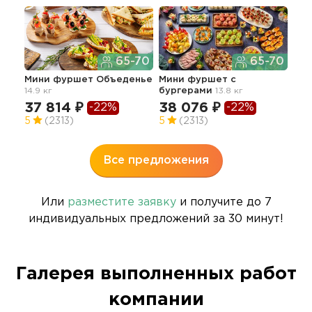
65-70
65-70
Мини фуршет Объеденье
Мини фуршет с
Апп
14.9 кг
бургерами
13.8 кг
гор
38.2
37 814 ₽
38 076 ₽
-22%
-22%
12
5
(2313)
5
(2313)
5
Все предложения
Или
разместите заявку
и получите до 7
индивидуальных предложений за 30 минут!
Галерея выполненных работ
компании