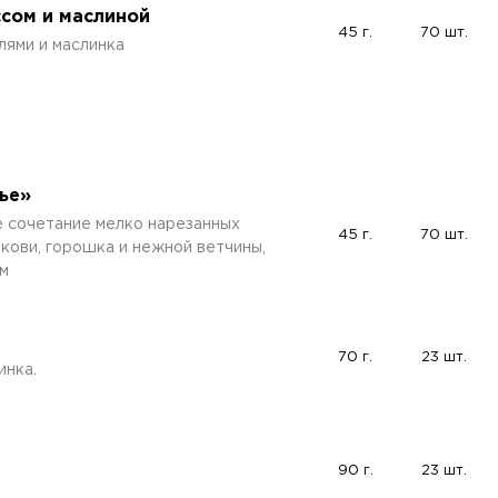
ссом и маслиной
45 г.
70 шт.
лями и маслинка
ье»
е сочетание мелко нарезанных
45 г.
70 шт.
кови, горошка и нежной ветчины,
м
70 г.
23 шт.
инка.
90 г.
23 шт.