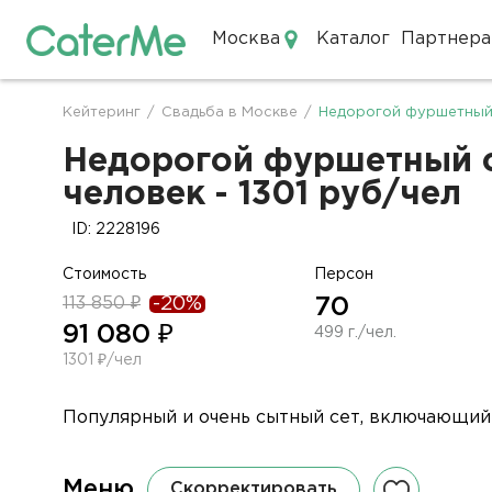
Москва
Каталог
Партнера
Кейтеринг в Москве
Кейтеринг
/
Свадьба в Москве
/
Недорогой фуршетный 
Строка
навигации
Недорогой фуршетный се
человек - 1301 руб/чел
ID: 2228196
Стоимость
Персон
113 850 ₽
-20%
70
91 080 ₽
499 г./чел.
1301 ₽/чел
Популярный и очень сытный сет, включающий в
Меню
Скорректировать