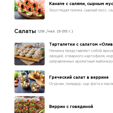
Канапе с салями, сырным му
Хрустящая гренка, сырный мусс, са
Салаты
129г./чел.
(9 015 г.)
Тарталетки с салатом «Олив
Начинка представляет собой ярко
овощей, отварного картофеля, мор
заправленных ароматным майонезо
Греческий салат в веррине
Огурчик, помидор, сыр фета и масл
Веррин с говядиной