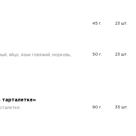
45 г.
23 шт.
50 г.
23 шт.
ый, яйцо, язык говяжий, морковь,
в тарталетке»
90 г.
35 шт.
рталетке.