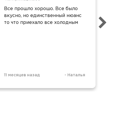
Все прошло хорошо. Все было
Спасиб
вкусно, но единственный нюанс
прекра
то что приехало все холодным
все оч
11 месяцев назад
-
Наталья
1 год н