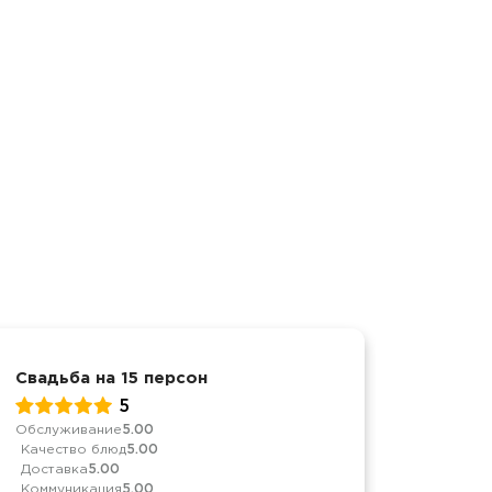
Свадьба на 15 персон
Свадьб
5
Обслуживание
5.00
Обслуж
Качество блюд
5.00
Качест
Доставка
5.00
Достав
Коммуникация
5.00
Коммун