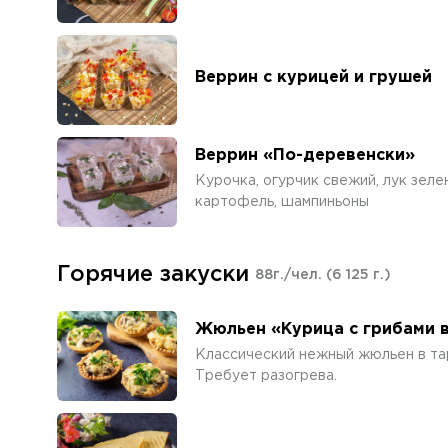
Веррин с курицей и грушей
Веррин «По-деревенски»
Курочка, огурчик свежий, лук зелен
картофель, шампиньоны
Горячие закуски
88г./чел.
(6 125 г.)
Жюльен «Курица с грибами 
Классический нежный жюльен в та
Требует разогрева.