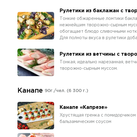
Рулетики из баклажан с тв
Тонкие обжаренные ломтики бакла
нежнейшим творожно-сырным муссом
обогащает блюдо сливочными нотка
Для полноты вкуса в рулетики доба
Рулетики из ветчины с тво
Тонкая, идеально нарезанная, вет
творожно-сырным муссом.
Канапе
90г./чел.
(6 300 г.)
Канапе «Капрезе»
Хрустящая гренка с помидорчиком 
бальзамическим соусом