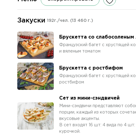
Закуски
192г./чел.
(13 460 г.)
Брускетта со слабосоленым
Французский багет с хрустящей ко
и вяленым томатом
Брускетта с ростбифом
Французский багет с хрустящей ко
ростбифом
Сет из мини-сэндвичей
Мини-сэндвичи представляют собой
порции, каждый из которых сочета
вкусовые акценты.
В сет входят 16 шт: 4 вида по 4 шт
курочкой.