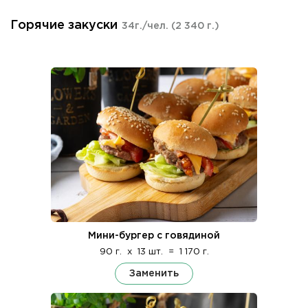
Горячие закуски
34г./чел.
(2 340 г.)
Мини-бургер с говядиной
90 г.
x
13 шт.
=
1 170 г.
Заменить