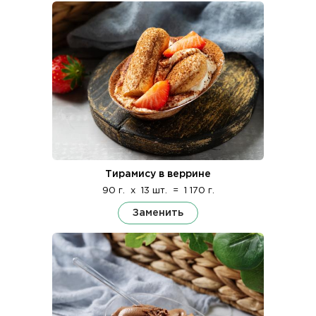
Тирамису в веррине
90 г.
x
13 шт.
=
1 170 г.
Заменить