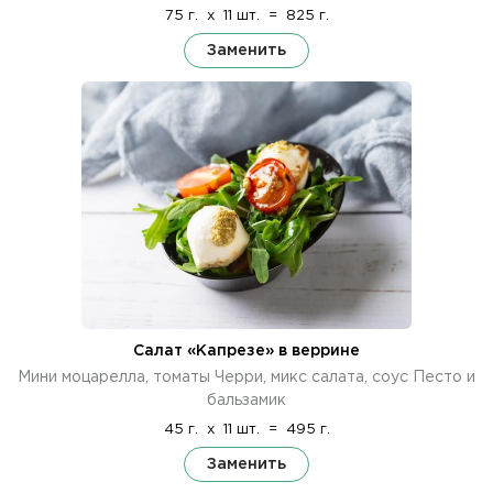
75 г.
x
11 шт.
=
825 г.
Заменить
Салат «Капрезе» в веррине
Мини моцарелла, томаты Черри, микс салата, соус Песто и
бальзамик
45 г.
x
11 шт.
=
495 г.
Заменить