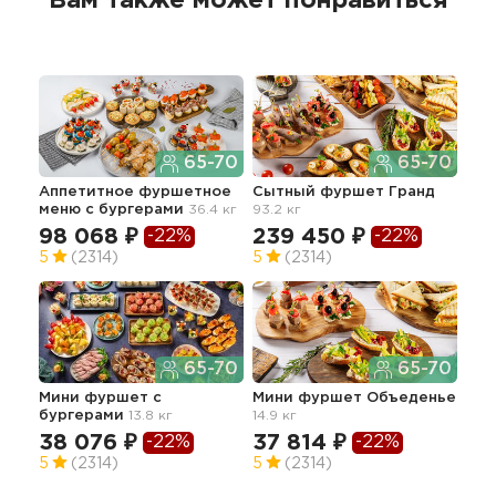
Вам также может понравиться
65-70
65-70
Аппетитное фуршетное
Сытный фуршет Гранд
Сет
меню с бургерами
36.4 кг
93.2 кг
зак
98 068 ₽
239 450 ₽
-22%
-22%
10
5
(2314)
5
(2314)
65-70
65-70
Мини фуршет с
Мини фуршет Объеденье
Апп
бургерами
13.8 кг
14.9 кг
гор
38.2
38 076 ₽
37 814 ₽
-22%
-22%
12
5
(2314)
5
(2314)
5