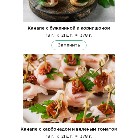
Канапе с бужениной и корнишоном
18 г.
x
21 шт.
=
378 г.
Заменить
Канапе с карбонадом и вяленым томатом
18 г.
x
21 шт.
=
378 г.