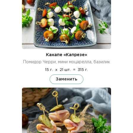
Канапе «Капрезе»
Помидор Черри, мини моцарелла, базилик
15 г.
x
21 шт.
=
315 г.
Заменить