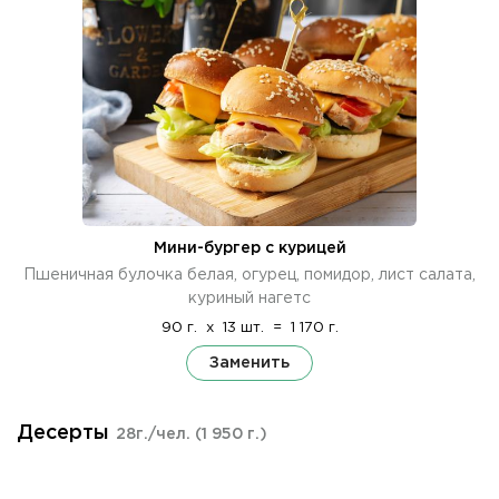
Мини-бургер с курицей
Пшеничная булочка белая, огурец, помидор, лист салата,
куриный нагетс
90 г.
x
13 шт.
=
1 170 г.
Заменить
Десерты
28г./чел.
(1 950 г.)