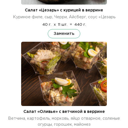
Салат «Цезарь» с курицей в веррине
Куриное филе, сыр, Черри, Айсберг, соус «Цезарь
40 г.
x
11 шт.
=
440 г.
Заменить
Салат «Оливье» с ветчиной в веррине
Ветчина, картофель, морковь, яйцо отварное, соленые
огурцы, горошек, майонез