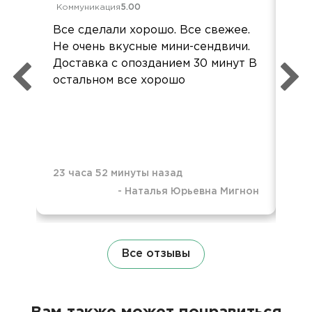
Коммуникация
5.00
Ком
Все сделали хорошо. Все свежее.
«За
Не очень вкусные мини-сендвичи.
рож
Доставка с опозданием 30 минут В
реш
остальном все хорошо
пли
вос
тар
пол
23 часа 52 минуты назад
-
Наталья Юрьевна Мигнон
1 д
Все отзывы