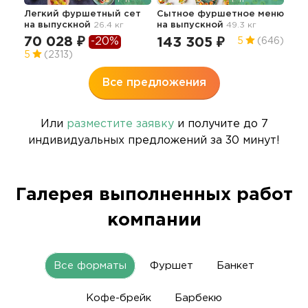
мен
вып
Легкий фуршетный сет
Сытное фуршетное меню
на выпускной
26.4 кг
на выпускной
49.3 кг
98
70 028 ₽
-20%
143 305 ₽
5
(646)
5
5
(2313)
Все предложения
Или
разместите заявку
и получите до 7
индивидуальных предложений за 30 минут!
Галерея выполненных работ
компании
Все форматы
Фуршет
Банкет
Кофе-брейк
Барбекю