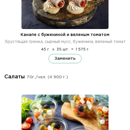
Канапе с бужениной и вяленым томатом
Хрустящая гренка, сырный мусс, буженина, вяленый томат
45 г.
x
35 шт.
=
1 575 г.
Заменить
Салаты
70г./чел.
(4 900 г.)