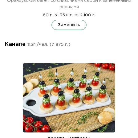
Французский багет со сливочными сыром и запеченными
овощами
60 г.
x
35 шт.
=
2 100 г.
Заменить
Канапе
115г./чел.
(7 875 г.)