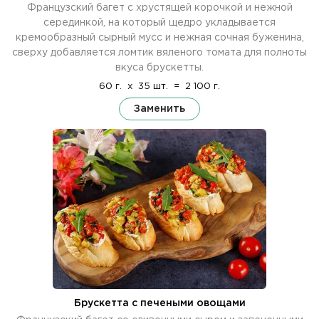
Французский багет с хрустящей корочкой и нежной
серединкой, на который щедро укладывается
кремообразный сырный мусс и нежная сочная буженина,
сверху добавляется ломтик вяленого томата для полноты
вкуса брускетты.
60 г.
x
35 шт.
=
2 100 г.
Заменить
Брускетта с печеными овощами