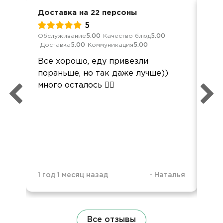
Доставка на 22 персоны
Вып
5
Обслуживание
5.00
Качество блюд
5.00
Обс
Доставка
5.00
Коммуникация
5.00
Дос
Все хорошо, еду привезли
Все
пораньше, но так даже лучше))
све
много осталось 🤷‍♀️
Сер
1 год 1 месяц назад
-
Наталья
2 г
Все отзывы