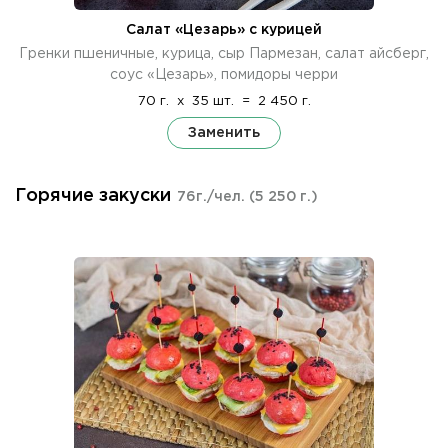
Салат «Цезарь» с курицей
Гренки пшеничные, курица, сыр Пармезан, салат айсберг,
соус «Цезарь», помидоры черри
70 г.
x
35 шт.
=
2 450 г.
Заменить
Горячие закуски
76г./чел.
(5 250 г.)