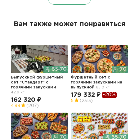
Вам также может понравиться
65-70
70
Выпускной фуршетный
Фуршетный сет с
Опт
сет "Стандарт" с
горячими закусками на
мен
горячими закусками
выпускной
65.0 кг
71.5
42.9 кг
179 332 ₽
-20%
19
162 320 ₽
5
(2313)
4.98
(207)
Апп
70
65-70