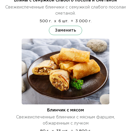
Блины с семужкой слабого посола и сметаной
Свежеиспеченные блинчики с семужкой слабого посолаи
сметаной.
500 г.
x
6 шт.
=
3 000 г.
Заменить
Блинчик с мясом
Свежеиспеченные блинчики с мясным фаршем,
обжаренным с лучком