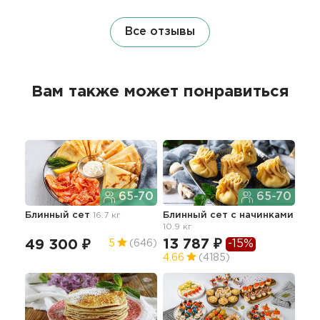
Все отзывы
Вам также может понравиться
65-70
65-70
Блинный сет
16.7 кг
Блинный сет с начинками
Сыт
10.9 кг
мас
13 787 ₽
23
-15%
49 300 ₽
5
(646)
4.66
(4185)
5