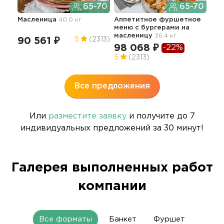
65-70
65-70
Масленица
40.0 кг
Аппетитное фуршетное
меню с бургерами
на
Мин
масленицу
36.4 кг
на 
90 561 ₽
5
(2313)
98 068 ₽
37
-22%
5
(2313)
5
Все предложения
Или
разместите заявку
и получите до 7
индивидуальных предложений за 30 минут!
Галерея выполненных работ
компании
Все форматы
Банкет
Фуршет