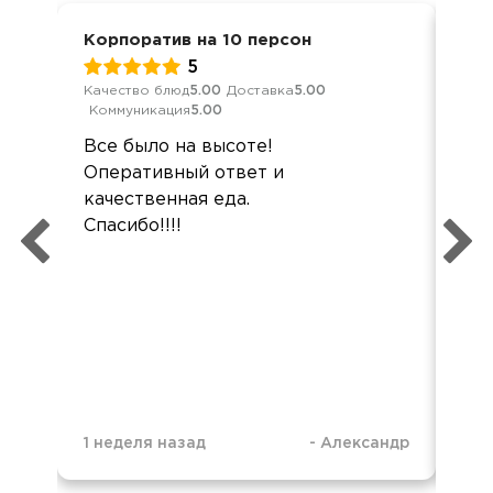
Корпоратив на 10 персон
Кор
5
Качество блюд
5.00
Доставка
5.00
Кач
Коммуникация
5.00
Ком
Все было на высоте!
Бо
Оперативный ответ и
Реб
качественная еда.
Все
Спасибо!!!!
1 неделя назад
-
Александр
1 н