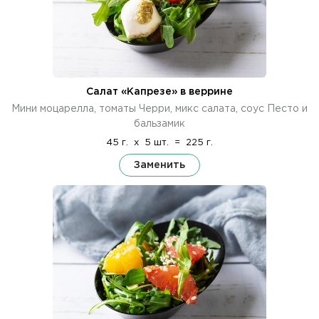
Салат «Капрезе» в веррине
Мини моцарелла, томаты Черри, микс салата, соус Песто и
бальзамик
45 г.
x
5 шт.
=
225 г.
Заменить