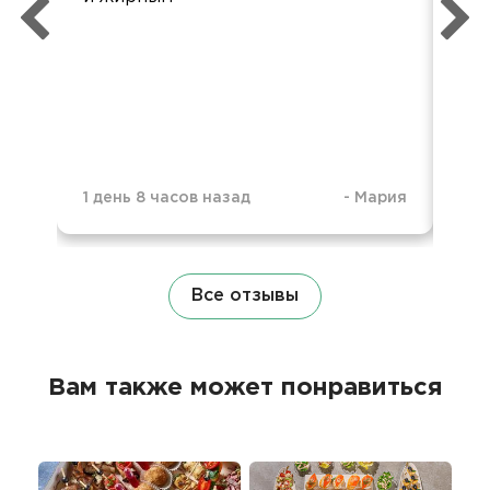
для
был
слу
1 день 8 часов назад
-
Мария
1 д
Все отзывы
Вам также может понравиться