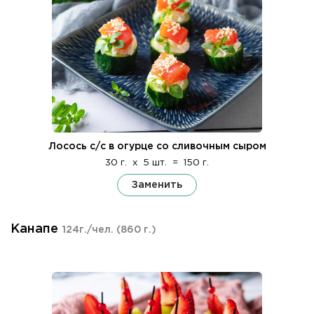
Лосось с/с в огурце со сливочным сыром
30 г.
x
5 шт.
=
150 г.
Заменить
Канапе
124г./чел.
(860 г.)