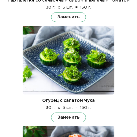
Тарталетки со сливочным сыром и вяленым томатом
30 г.
x
5 шт.
=
150 г.
Заменить
Огурец с салатом Чука
30 г.
x
5 шт.
=
150 г.
Заменить