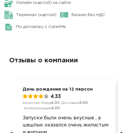
Онлайн (картой) на сайте
Терминал (картой)
Безнал без НДС
По договору с CaterMe
Отзывы о компании
День рождения на 12 персон
Дос
4.33
Качество блюд
4.00
Доставка
5.00
Кач
Коммуникация
4.00
Ком
Запуски были очень вкусные , а
Здр
шашлык оказался очень жилистым
хор
и жирным
на 