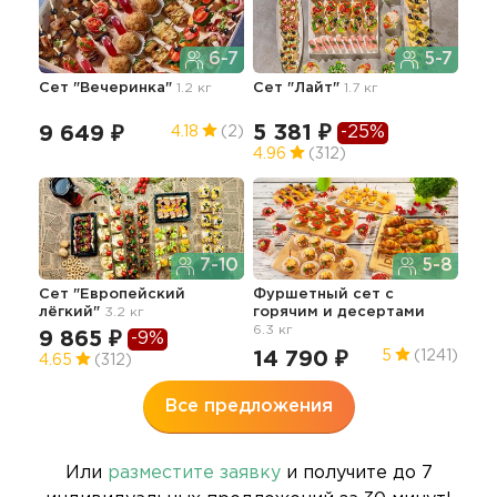
6-7
5-7
Сет "Вечеринка"
1.2 кг
Сет "Лайт"
1.7 кг
Фур
4.4 
5 381 ₽
-25%
9 649 ₽
12
4.18
(2)
4.96
(312)
7-10
5-8
Сет "Европейский
Фуршетный сет с
Сет
лёгкий"
3.2 кг
горячим и десертами
2.0 
6.3 кг
9 865 ₽
7 
-9%
14 790 ₽
5
(1241)
4.65
(312)
4.6
Все предложения
Или
разместите заявку
и получите до 7