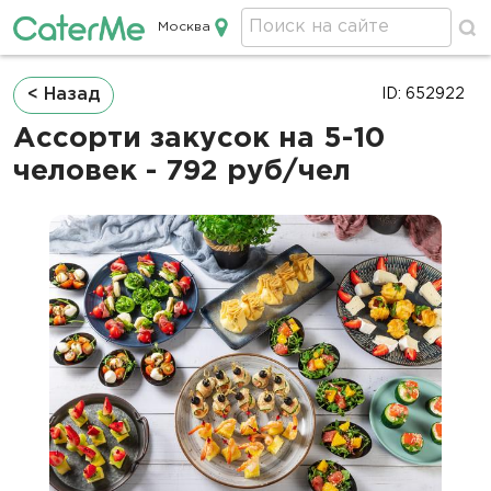
Москва
Кейтеринг в Москве
Строка
< Назад
ID: 652922
навигации
Ассорти закусок на 5-10
человек - 792 руб/чел