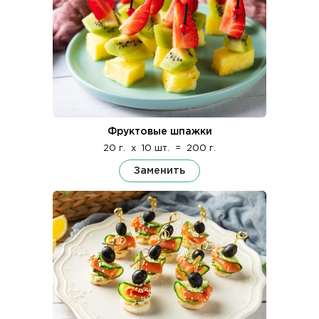
Фруктовые шпажки
20 г.
x
10 шт.
=
200 г.
Заменить