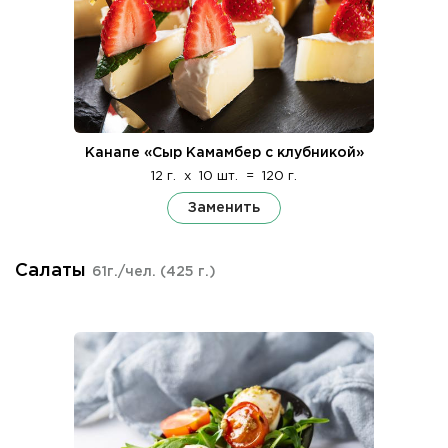
Канапе «Сыр Камамбер с клубникой»
12 г.
x
10 шт.
=
120 г.
Заменить
Салаты
61г./чел.
(425 г.)