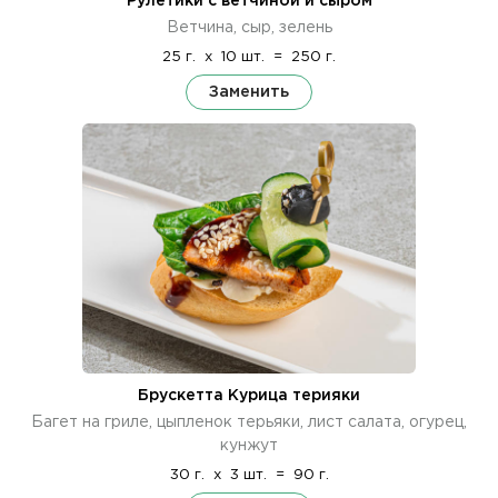
Рулетики с ветчиной и сыром
Ветчина, сыр, зелень
25 г.
x
10 шт.
=
250 г.
Заменить
Брускетта Курица терияки
Багет на гриле, цыпленок терьяки, лист салата, огурец,
кунжут
30 г.
x
3 шт.
=
90 г.