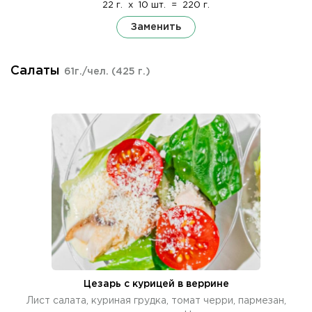
22 г.
x
10 шт.
=
220 г.
Заменить
Салаты
61г./чел.
(425 г.)
Цезарь с курицей в веррине
Лист салата, куриная грудка, томат черри, пармезан,