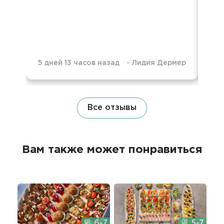
5 дней 13 часов назад
-
Лидия Дермер
1 н
Все отзывы
Вам также может понравиться
6-7
5-7