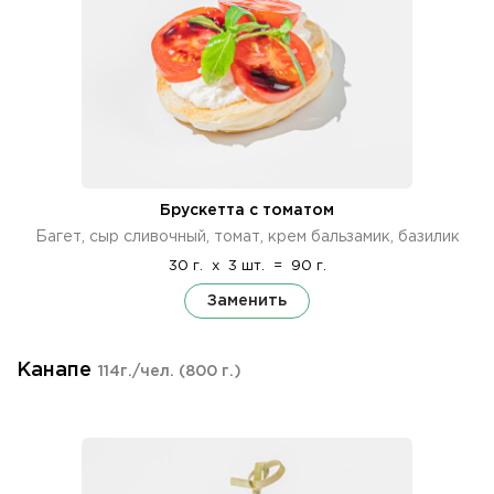
Брускетта с томатом
Багет, сыр сливочный, томат, крем бальзамик, базилик
30 г.
x
3 шт.
=
90 г.
Заменить
Канапе
114г./чел.
(800 г.)