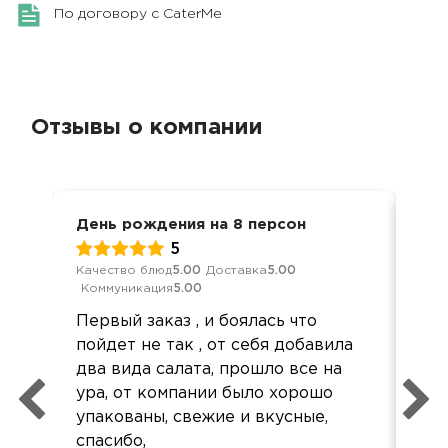
По договору с CaterMe
Отзывы о компании
День рождения на 8 персон
Дос
5
Качество блюд
5.00
Доставка
5.00
Кач
Коммуникация
5.00
Ком
Первый заказ , и боялась что
Сп
пойдет не так , от себя добавила
отл
два вида салата, прошло все на
зак
ура, от компании было хорошо
вов
упакованы, свежие и вкусные,
по
спасибо,
из 