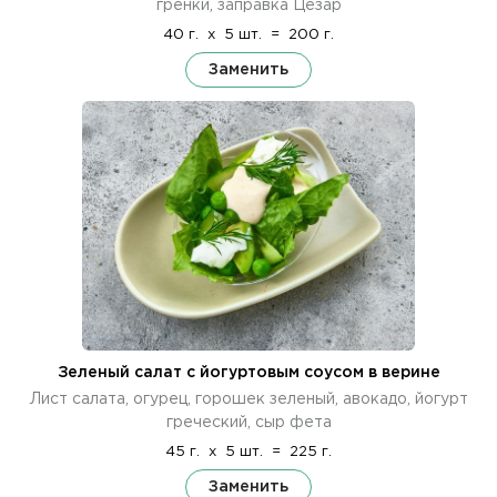
гренки, заправка Цезар
40 г.
x
5 шт.
=
200 г.
Заменить
Зеленый салат с йогуртовым соусом в верине
Лист салата, огурец, горошек зеленый, авокадо, йогурт
греческий, сыр фета
45 г.
x
5 шт.
=
225 г.
Заменить