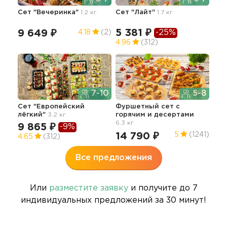
Сет "Вечеринка"
1.2 кг
Сет "Лайт"
1.7 кг
Фур
4.4 
5 381 ₽
-25%
9 649 ₽
12
4.18
(2)
4.96
(312)
7-10
5-8
Сет "Европейский
Фуршетный сет с
Сет
лёгкий"
3.2 кг
горячим и десертами
2.0 
6.3 кг
9 865 ₽
7 
-9%
14 790 ₽
5
(1241)
4.65
(312)
4.6
Все предложения
Или
разместите заявку
и получите до 7
индивидуальных предложений за 30 минут!