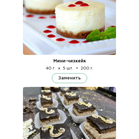
Мини-чизкейк
40 г.
x
5 шт.
=
200 г.
Заменить