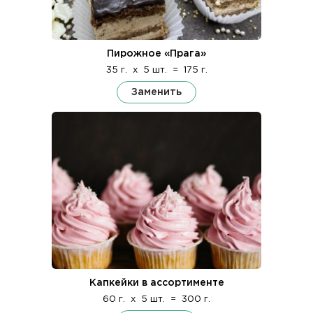
Пирожное «Прага»
35 г.
x
5 шт.
=
175 г.
Заменить
Капкейки в ассортименте
60 г.
x
5 шт.
=
300 г.