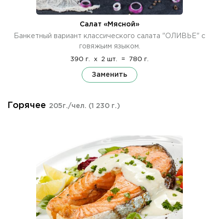
Салат «Мясной»
Банкетный вариант классического салата "ОЛИВЬЕ" с
говяжьим языком.
390 г.
x
2 шт.
=
780 г.
Заменить
Горячее
205г./чел.
(1 230 г.)