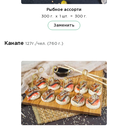
Рыбное ассорти
300 г.
x
1 шт.
=
300 г.
Заменить
Канапе
127г./чел.
(760 г.)