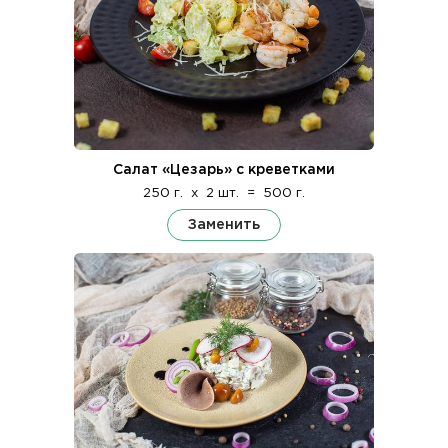
Салат «Цезарь» с креветками
250 г.
x
2 шт.
=
500 г.
Заменить