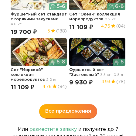
5-6
6-8
Фуршетный сет стандарт
Сет "Океан" коллекция
Пра
с горячими закусками
морепродуктов
2.2 кг
фур
4.6 кг
7.5 
11 109 ₽
4.76
(84)
19 700 ₽
35
5
(188)
6-8
6
Сет "Морской"
Фуршетный сет
Пра
коллекция
"Застольный"
3.5 кг
0.8 л
сет
морепродуктов
2.2 кг
25
9 930 ₽
4.93
(78)
11 109 ₽
4.76
(84)
5
Все предложения
Или
разместите заявку
и получите до 7