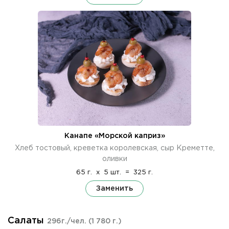
Канапе «Морской каприз»
Хлеб тостовый, креветка королевская, сыр Креметте,
оливки
65 г.
x
5 шт.
=
325 г.
Заменить
Салаты
296г./чел.
(1 780 г.)