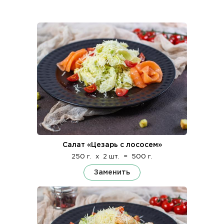
Салат «Цезарь с лососем»
250 г.
x
2 шт.
=
500 г.
Заменить