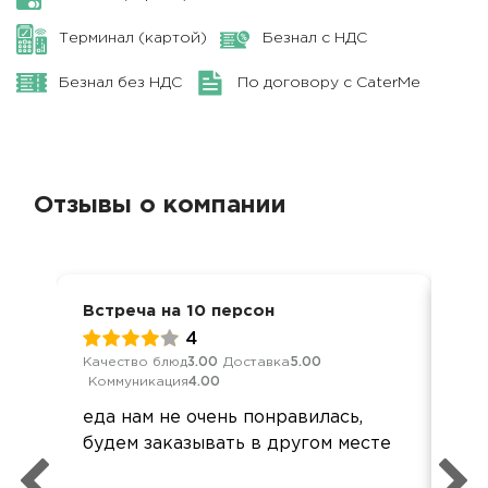
Терминал (картой)
Безнал с НДС
Безнал без НДС
По договору с CaterMe
Отзывы о компании
Встреча на 10 персон
Ден
4
Качество блюд
3.00
Доставка
5.00
Кач
Коммуникация
4.00
Ком
еда нам не очень понравилась,
Все
будем заказывать в другом месте
при
Все