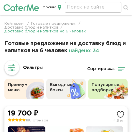
Москва
Кейтеринг в Москве
Кейтеринг
/
Готовые предложения
/
Строка
Доставка блюд и напитков
/
Доставка блюд и напитков на 6 человек
навигации
Готовые предложения на доставку блюд и
напитков на 6 человек
найдено: 34
Сортировка:
Премиум
Выгодные
Популярные
меню
боксы
подборки
19 700 ₽
188 отзывов
4.6 кг