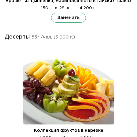
Брошет из цыпленка, маринованного в тайских травах
150 г.
x
28 шт.
=
4 200 г.
Заменить
Десерты
55г./чел.
(3 000 г.)
Коллекция фруктов в нарезке