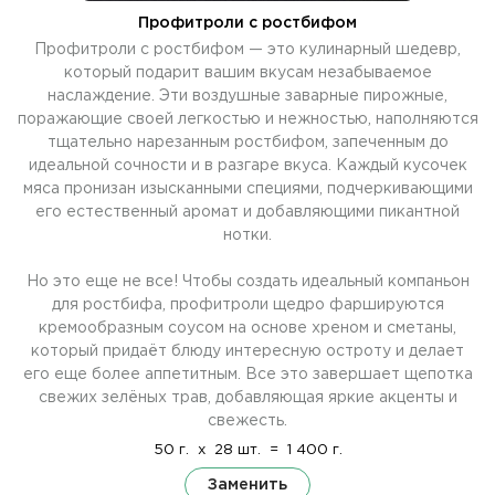
Профитроли с ростбифом
Профитроли с ростбифом — это кулинарный шедевр,
который подарит вашим вкусам незабываемое
наслаждение. Эти воздушные заварные пирожные,
поражающие своей легкостью и нежностью, наполняются
тщательно нарезанным ростбифом, запеченным до
идеальной сочности и в разгаре вкуса. Каждый кусочек
мяса пронизан изысканными специями, подчеркивающими
его естественный аромат и добавляющими пикантной
нотки.
Но это еще не все! Чтобы создать идеальный компаньон
для ростбифа, профитроли щедро фаршируются
кремообразным соусом на основе хреном и сметаны,
который придаёт блюду интересную остроту и делает
его еще более аппетитным. Все это завершает щепотка
свежих зелёных трав, добавляющая яркие акценты и
свежесть.
50 г.
x
28 шт.
=
1 400 г.
Заменить