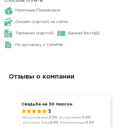
Способы оплаты
Наличные/Переводом
Онлайн (картой) на сайте
Терминал (картой)
Безнал без НДС
По договору с CaterMe
Отзывы о компании
Свадьба на 30 персон
Сва
5
Обслуживание
5.00
Ассортимент
5.00
Обс
Качество блюд
5.00
Коммуникация
5.00
Кач