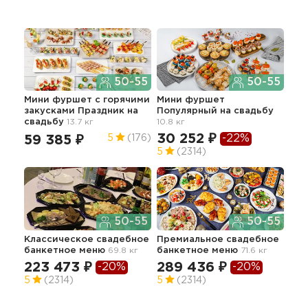
50-55
50-55
Мини фуршет c горячими
Мини фуршет
Нед
закусками Праздник
на
Популярный
на свадьбу
сет
свадьбу
13.7 кг
10.8 кг
гор
26.7
30 252 ₽
-22%
59 385 ₽
5
(176)
69
5
(2314)
5
50-55
50-55
Классическое свадебное
Премиальное свадебное
банкетное меню
69.8 кг
банкетное меню
71.6 кг
Нед
бан
223 473 ₽
289 436 ₽
-20%
-20%
12
5
(2314)
5
(2314)
5