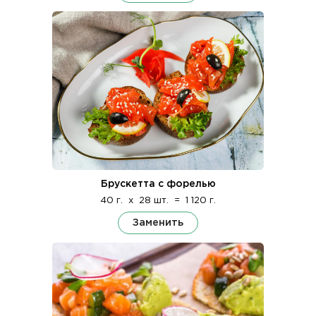
Брускетта с форелью
40 г.
x
28 шт.
=
1 120 г.
Заменить