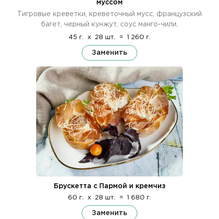
муссом
Тигровые креветки, креветочный мусс, французский
багет, черный кунжут, соус манго-чили.
45 г.
x
28 шт.
=
1 260 г.
Заменить
Брускетта с Пармой и кремчиз
60 г.
x
28 шт.
=
1 680 г.
Заменить