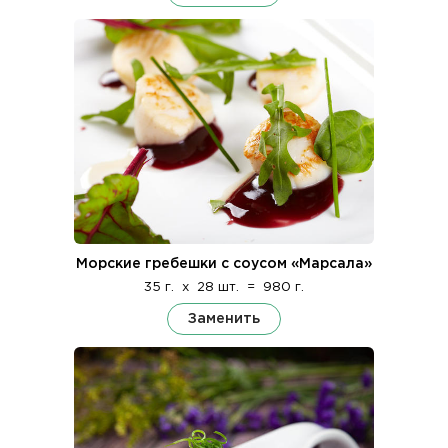
Морские гребешки с соусом «Марсала»
35 г.
x
28 шт.
=
980 г.
Заменить