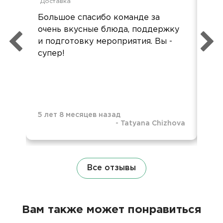
Доставка
Дос
Большое спасибо команде за
Спа
очень вкусные блюда, поддержку
на
и подготовку мероприятия. Вы -
оче
супер!
выс
!!!!!
5 лет 8 месяцев назад
-
Tatyana Chizhova
5 л
Все отзывы
Вам также может понравиться