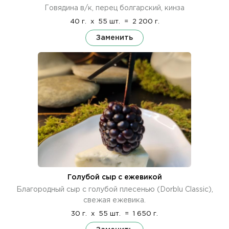
Говядина в/к, перец болгарский, кинза
40 г.
x
55 шт.
=
2 200 г.
Заменить
Голубой сыр с ежевикой
Благородный сыр с голубой плесенью (Dorblu Classic),
свежая ежевика.
30 г.
x
55 шт.
=
1 650 г.