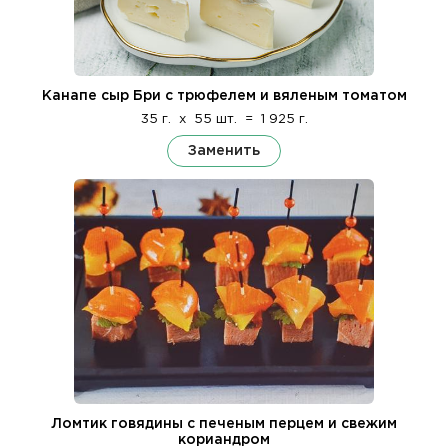
Канапе сыр Бри с трюфелем и вяленым томатом
35 г.
x
55 шт.
=
1 925 г.
Заменить
Ломтик говядины с печеным перцем и свежим
кориандром