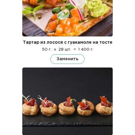
Тартар из лосося с гуакамоле на тосте
50 г.
x
28 шт.
=
1 400 г.
Заменить