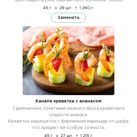
45 г.
x
28 шт.
=
1 260 г.
Заменить
Канапе креветка с ананасом
Гармоничное сочетание нежного вкуса креветки и
сладости ананаса.
Креветка маринуется с фирменном маринаде от шефа,
что придает ей особую сочность.
45 г.
x
27 шт.
=
1 215 г.