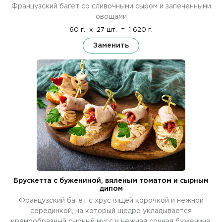
Французский багет со сливочными сыром и запеченными
овощами
60 г.
x
27 шт.
=
1 620 г.
Заменить
Брускетта с бужениной, вяленым томатом и сырным
дипом
Французский багет с хрустящей корочкой и нежной
серединкой, на который щедро укладывается
кремообразный сырный мусс и нежная сочная буженина,