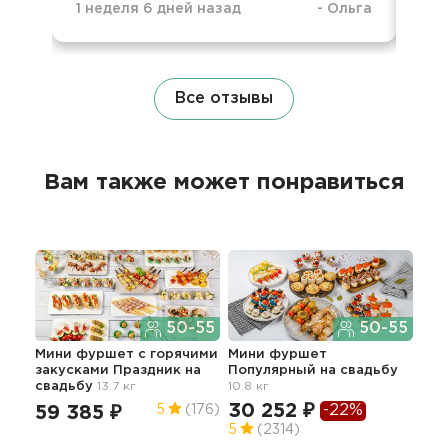
1 неделя 6 дней назад
-
Ольга
10 
Все отзывы
Вам также может понравиться
50-55
50-55
Мини фуршет c горячими
Мини фуршет
Кла
закусками Праздник
на
Популярный
на свадьбу
бан
свадьбу
13.7 кг
10.8 кг
22
30 252 ₽
-22%
59 385 ₽
5
(176)
5
5
(2314)