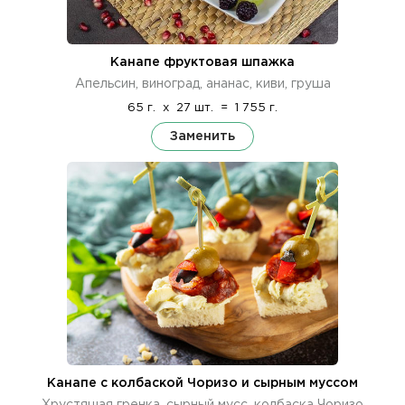
Канапе фруктовая шпажка
Апельсин, виноград, ананас, киви, груша
65 г.
x
27 шт.
=
1 755 г.
Заменить
Канапе с колбаской Чоризо и сырным муссом
Хрустящая гренка, сырный мусс, колбаска Чоризо