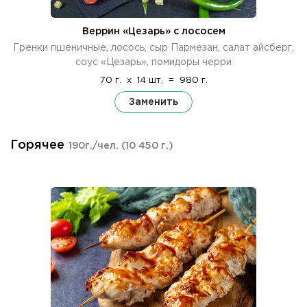
Веррин «Цезарь» с лососем
Гренки пшеничные, лосось, сыр Пармезан, салат айсберг,
соус «Цезарь», помидоры черри
70 г.
x
14 шт.
=
980 г.
Заменить
Горячее
190г./чел.
(10 450 г.)