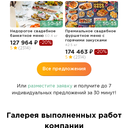
50-55
50-55
Нед
Недорогое свадебное
Премиальное свадебное
сет
банкетное меню
60.4 кг
фуршетное меню с
гор
горячими закусками
26.7
127 964 ₽
-20%
42.5 кг
69
5
(2314)
174 463 ₽
-20%
5
5
(2314)
Все предложения
Или
разместите заявку
и получите до 7
индивидуальных предложений за 30 минут!
Галерея выполненных работ
компании