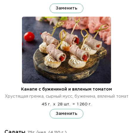
Заменить
Канапе с бужениной и вяленым томатом
Хрустящая гренка, сырный мусс, буженина, вяленый томат
45 г.
x
28 шт.
=
1 260 г.
Заменить
Салаты
75г./чел.
(4 110 г.)