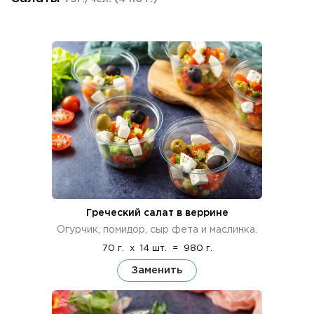
Греческий салат в веррине
Огурчик, помидор, сыр фета и маслинка.
70 г.
x
14 шт.
=
980 г.
Заменить