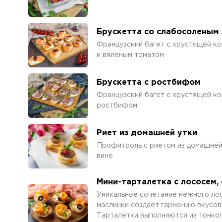
Брускетта со слабосоленым
Французский багет с хрустящей ко
и вяленым томатом
Брускетта с ростбифом
Французский багет с хрустящей ко
ростбифом
Риет из домашней утки
Профитроль с риетом из домашней 
вине
Мини-тарталетка с лососем,
Уникальное сочетание нежного лос
маслинки создаёт гармонию вкусов 
Тарталетки выполняются из тонког