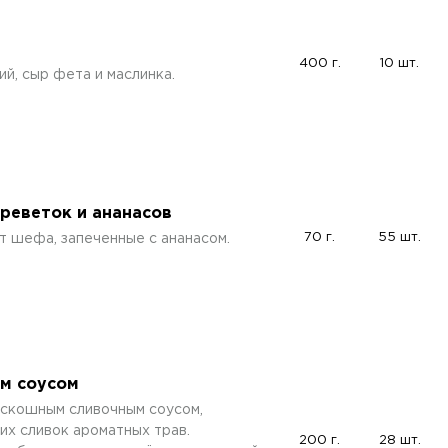
400 г.
10 шт.
ий, сыр фета и маслинка.
реветок и ананасов
70 г.
55 шт.
т шефа, запеченные с ананасом.
ым соусом
скошным сливочным соусом,
их сливок ароматных трав.
200 г.
28 шт.