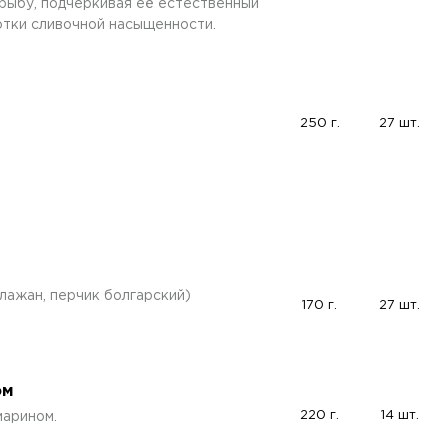
рыбу, подчеркивая её естественный
отки сливочной насыщенности.
250 г.
27 шт.
лажан, перчик болгарский)
170 г.
27 шт.
ом
220 г.
14 шт.
марином.