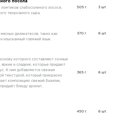
нного посола
505 г.
3 шт.
х ломтиков слабосоленого лосося,
ого творожного сыра.
370 г.
6 шт.
мясных деликатесов, таких как:
 и изысканный говяжий язык.
 основу которого составляют сочные
 яркие и сладкие, которые придают
ус. К ним добавляется свежая
365 г.
6 шт.
ой текстурой, который прекрасно
ает композицию свежий базилик,
 придаёт блюду аромат,
450 г.
6 шт.