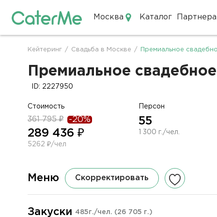
Москва
Каталог
Партнера
Кейтеринг в Москве
Кейтеринг
/
Свадьба в Москве
/
Премиальное свадебно
Строка
навигации
Премиальное свадебное 
ID: 2227950
Стоимость
Персон
361 795 ₽
-20%
55
289 436 ₽
1 300 г./чел.
5262 ₽/чел
Меню
Скорректировать
Закуски
485г./чел.
(26 705 г.)