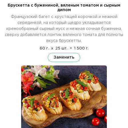
Брускетта с бужениной, вяленым томатом и сырным
дипом
Французский багет с хрустящей корочкой и нежной
серединкой, на который щедро укладывается
кремообразный сырный мусс и нежная сочная буженина,
сверху добавляется ломтик вяленого томата для полноты
вкуса брускетты.
60 г.
x
25 шт.
=
1 500 г.
Заменить