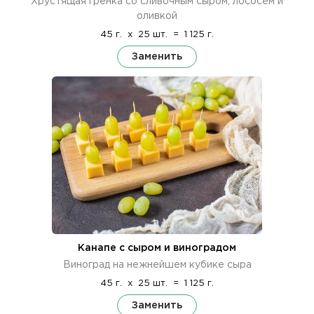
Хрустящая гренка со сливочным сыром, лососем и
оливкой
45 г.
x
25 шт.
=
1 125 г.
Заменить
Канапе с сыром и виноградом
Виноград на нежнейшем кубике сыра
45 г.
x
25 шт.
=
1 125 г.
Заменить