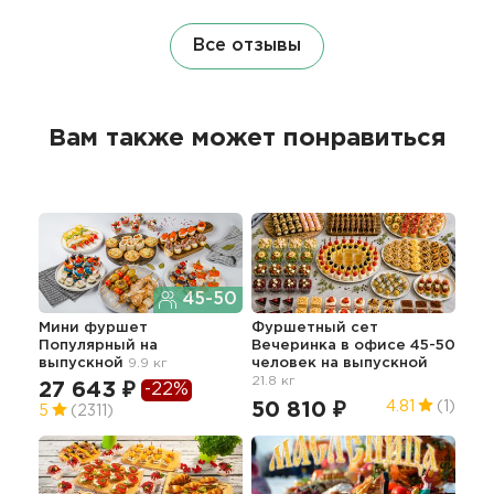
Все отзывы
Вам также может понравиться
45-50
Мини фуршет
Фуршетный сет
Изы
Популярный
на
Вечеринка в офисе 45-50
ме
выпускной
9.9 кг
человек
на выпускной
45.3
21.8 кг
27 643 ₽
-22%
14
50 810 ₽
4.81
(1)
5
(2311)