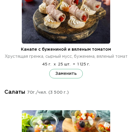
Канапе с бужениной и вяленым томатом
Хрустящая гренка, сырный мусс, буженина, вяленый томат
45 г.
x
25 шт.
=
1 125 г.
Заменить
Салаты
70г./чел.
(3 500 г.)