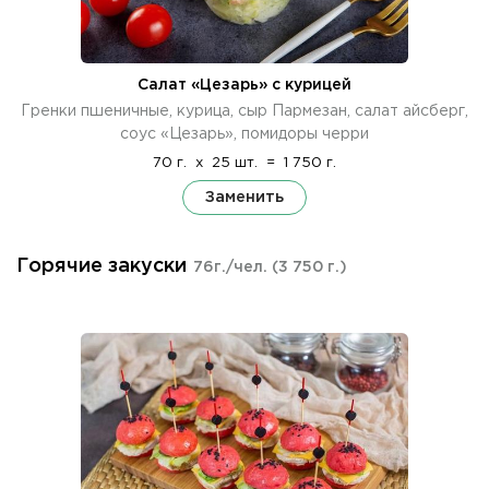
Салат «Цезарь» с курицей
Гренки пшеничные, курица, сыр Пармезан, салат айсберг,
соус «Цезарь», помидоры черри
70 г.
x
25 шт.
=
1 750 г.
Заменить
Горячие закуски
76г./чел.
(3 750 г.)