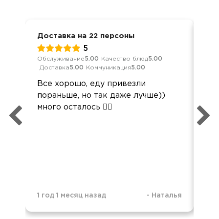
Доставка на 22 персоны
Вып
5
Обслуживание
5.00
Качество блюд
5.00
Обс
Доставка
5.00
Коммуникация
5.00
Дос
Все хорошо, еду привезли
Все
пораньше, но так даже лучше))
све
много осталось 🤷‍♀️
Сер
1 год 1 месяц назад
-
Наталья
2 г