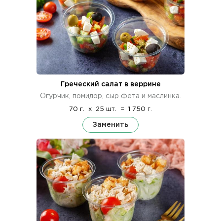
Греческий салат в веррине
Огурчик, помидор, сыр фета и маслинка.
70 г.
x
25 шт.
=
1 750 г.
Заменить