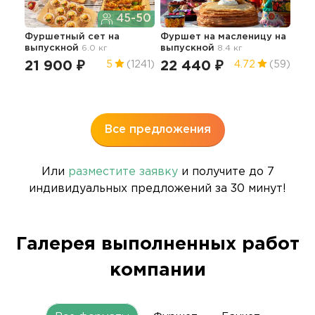
45-50
Фуршетный сет
на
Фуршет на масленицу
на
Лег
выпускной
6.0 кг
выпускной
8.4 кг
на 
50
21 900 ₽
22 440 ₽
5
(1241)
4.72
(59)
5
Все предложения
Или
разместите заявку
и получите до 7
индивидуальных предложений за 30 минут!
Галерея выполненных работ
компании