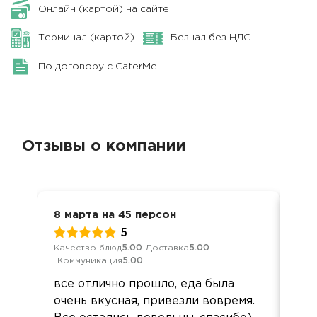
Онлайн (картой) на сайте
Терминал (картой)
Безнал без НДС
По договору с CaterMe
Отзывы о компании
8 марта на 45 персон
Дос
5
Качество блюд
5.00
Доставка
5.00
Кач
Коммуникация
5.00
Ком
все отлично прошло, еда была
Зак
очень вкусная, привезли вовремя.
сут