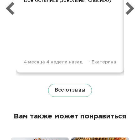
Все остались довольны, спасибо)
вку
4 месяца 4 недели назад
-
Екатерина
10 
Все отзывы
Вам также может понравиться