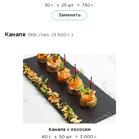
30 г.
x
25 шт.
=
750 г.
Заменить
Канапе
190г./чел.
(9 500 г.)
Канапе с лососем
60 г.
x
50 шт.
=
3 000 г.