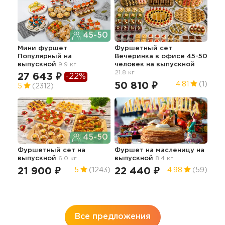
45-50
Мини фуршет
Фуршетный сет
Изы
Популярный
на
Вечеринка в офисе 45-50
ме
выпускной
9.9 кг
человек
на выпускной
45.3
21.8 кг
27 643 ₽
-22%
14
50 810 ₽
4.81
(1)
5
(2312)
45-50
Фуршетный сет
на
Фуршет на масленицу
на
Лег
выпускной
6.0 кг
выпускной
8.4 кг
на 
50
21 900 ₽
22 440 ₽
5
(1243)
4.98
(59)
5
Все предложения