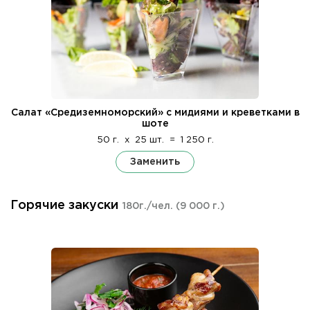
Салат «Средиземноморский» с мидиями и креветками в
шоте
50 г.
x
25 шт.
=
1 250 г.
Заменить
Горячие закуски
180г./чел.
(9 000 г.)