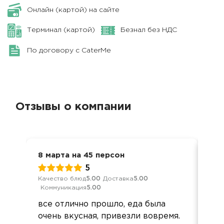
Онлайн (картой) на сайте
Терминал (картой)
Безнал без НДС
По договору с CaterMe
Отзывы о компании
8 марта на 45 персон
Дос
5
Качество блюд
5.00
Доставка
5.00
Кач
Коммуникация
5.00
Ком
все отлично прошло, еда была
Зак
очень вкусная, привезли вовремя.
сут