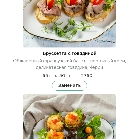
Брускетта с говядиной
Обжаренный французский багет, творожный крем,
деликатесная говядина, Черри
55 г.
x
50 шт.
=
2 750 г.
Заменить