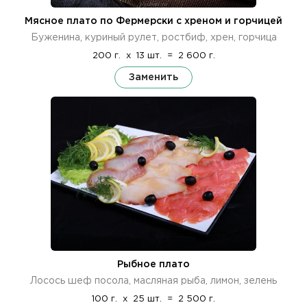
Мясное плато по Фермерски с хреном и горчицей
Буженина, куриный рулет, ростбиф, хрен, горчица
200 г.
x
13 шт.
=
2 600 г.
Заменить
Рыбное плато
Лосось шеф посола, масляная рыба, лимон, зелень
100 г.
x
25 шт.
=
2 500 г.