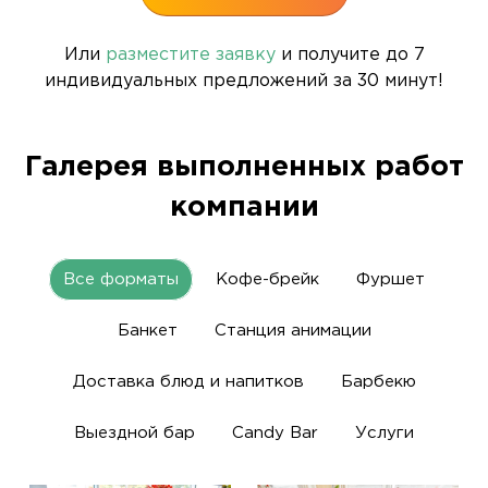
Или
разместите заявку
и получите до 7
индивидуальных предложений за 30 минут!
Галерея выполненных работ
компании
Все форматы
Кофе-брейк
Фуршет
Банкет
Станция анимации
Доставка блюд и напитков
Барбекю
Выездной бар
Candy Bar
Услуги