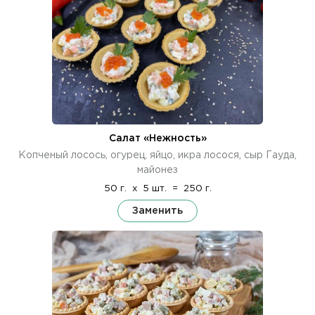
Салат «Нежность»
Копченый лосось, огурец, яйцо, икра лосося, сыр Гауда,
майонез
50 г.
x
5 шт.
=
250 г.
Заменить