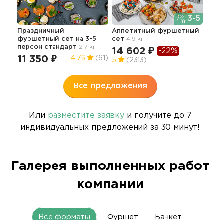
3-5
Праздничный
Аппетитный фуршетный
Гас
фуршетный сет на 3-5
сет
4.9 кг
фу
персон стандарт
2.7 кг
14 602 ₽
16
-22%
11 350 ₽
4.76
(61)
5
(2313)
5
Все предложения
Или
разместите заявку
и получите до 7
индивидуальных предложений за 30 минут!
Галерея выполненных работ
компании
Все форматы
Фуршет
Банкет