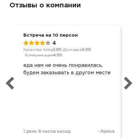
Отзывы о компании
Встреча на 10 персон
Ден
4
Качество блюд
3.00
Доставка
5.00
Кач
Коммуникация
4.00
Ком
еда нам не очень понравилась,
Все
будем заказывать в другом месте
при
Все
Спа
1 день 8 часов назад
-
Ирина
1 н