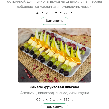
остринкой. Для полноты вкуса на шпажку с пепперони
добавляется маслинка и помидорчик черри.
45 г.
x
5 шт.
=
225 г.
Заменить
Канапе фруктовая шпажка
Апельсин, виноград, ананас, киви, груша
65 г.
x
5 шт.
=
325 г.
Заменить