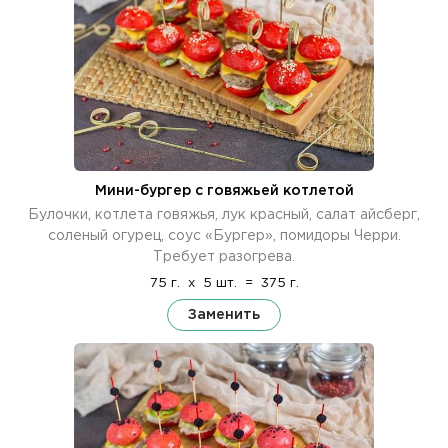
Мини-бургер с говяжьей котлетой
Булочки, котлета говяжья, лук красный, салат айсберг,
соленый огурец, соус «Бургер», помидоры Черри.
Требует разогрева.
75 г.
x
5 шт.
=
375 г.
Заменить