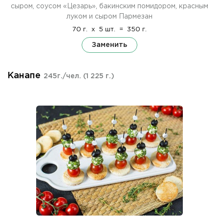
сыром, соусом «Цезарь», бакинским помидором, красным
луком и сыром Пармезан
70 г.
x
5 шт.
=
350 г.
Заменить
Канапе
245г./чел.
(1 225 г.)