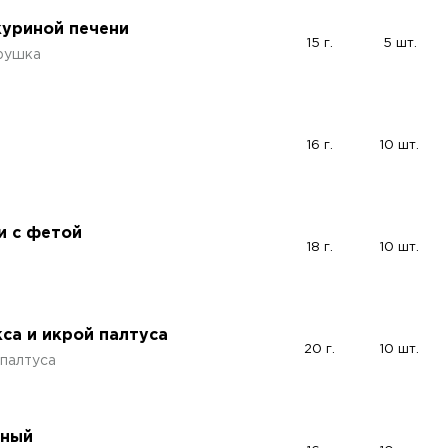
куриной печени
15 г.
5 шт.
трушка
16 г.
10 шт.
и с фетой
18 г.
10 шт.
а
са и икрой палтуса
20 г.
10 шт.
 палтуса
иный