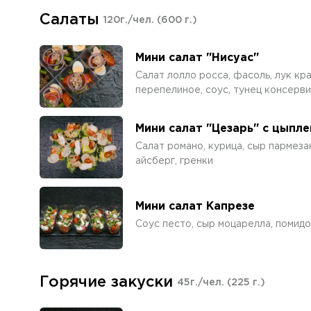
Салаты
120г./чел.
(600 г.)
Мини салат "Нисуас"
Салат лолло росса, фасоль, лук кр
перепелиное, соус, тунец консерв
Мини салат "Цезарь" с цыпл
Салат романо, курица, сыр пармеза
айсберг, гренки
Мини салат Капрезе
Соус песто, сыр моцарелла, помидо
Горячие закуски
45г./чел.
(225 г.)