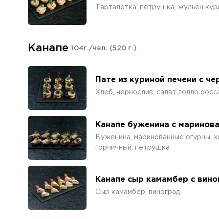
Тарталетка, петрушка, жульен кур
Канапе
104г./чел.
(520 г.)
Пате из куриной печени с ч
Хлеб, чернослив, салат лолло росс
Канапе буженина с маринов
Буженина, маринованные огурцы, х
горчичный, петрушка
Канапе сыр камамбер с вин
Сыр камамбер, виноград