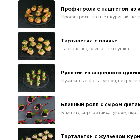
Профитроли с паштетом из 
Профитроли, паштет куриный, пе
Тарталетка с оливье
Тарталетка, оливье, петрушка
Рулетик из жаренного цукин
Цукини, сыр фета, укроп, петрушк
Блинный ролл с сыром фетак
Блинчик, сыр фетакса, укром, икра
Тарталетки с жульеном кур