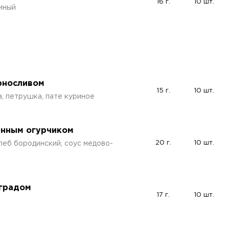
16 г.
10 шт.
иный
ерносливом
15 г.
10 шт.
а, петрушка, пате куриное
анным огурчиком
20 г.
10 шт.
леб бородинский, соус медово-
оградом
17 г.
10 шт.