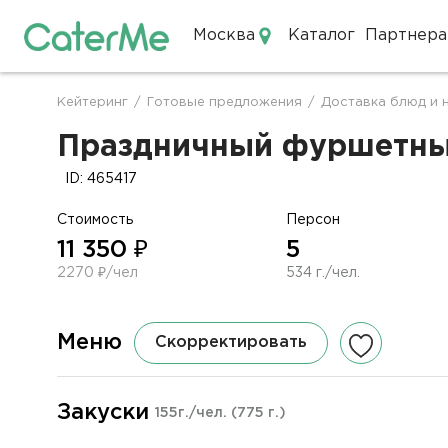
Москва
Каталог
Партнера
Кейтеринг в Москве
Кейтеринг
/
Готовые предложения
/
Доставка блюд и 
Строка
навигации
Праздничный фуршетный 
ID: 465417
Стоимость
Персон
11 350 ₽
5
2270 ₽/чел
534 г./чел.
Меню
Скорректировать
Закуски
155г./чел.
(775 г.)