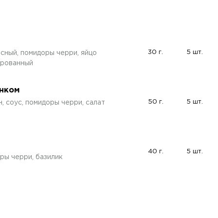
30 г.
5 шт.
асный, помидоры черри, яйцо
ированный
енком
50 г.
5 шт.
н, соус, помидоры черри, салат
40 г.
5 шт.
ры черри, базилик