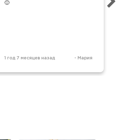
🙂
2 года 
1 год 7 месяцев назад
-
Мария
-
Ро