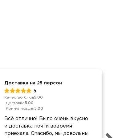
Доставка на 25 персон
Достав
5
Качество блюд
5.00
Качеств
Доставка
5.00
Достав
Коммуникация
5.00
Коммун
Всё отлично! Было очень вкусно
Отличн
и доставка почти вовремя
воврем
приехала. Спасибо, мы довольны
вкусна