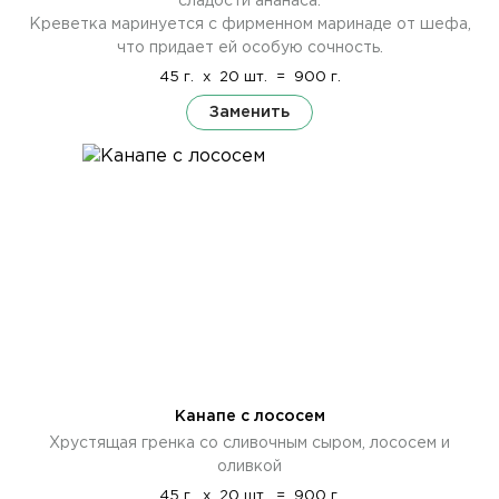
сладости ананаса.
Креветка маринуется с фирменном маринаде от шефа,
что придает ей особую сочность.
45 г.
x
20 шт.
=
900 г.
Заменить
Канапе с лососем
Хрустящая гренка со сливочным сыром, лососем и
оливкой
45 г.
x
20 шт.
=
900 г.