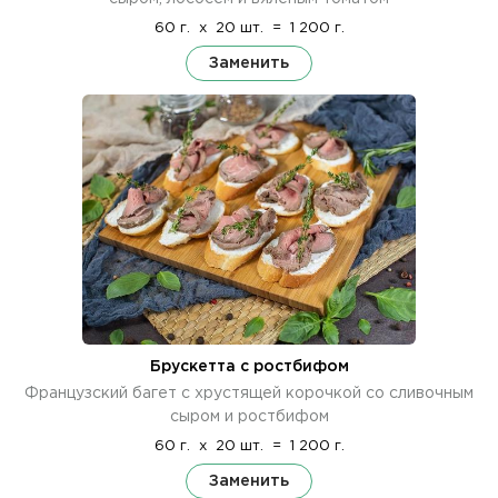
60 г.
x
20 шт.
=
1 200 г.
Заменить
Брускетта с ростбифом
Французский багет с хрустящей корочкой со сливочным
сыром и ростбифом
60 г.
x
20 шт.
=
1 200 г.
Заменить