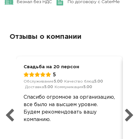
Безнал без НДС
По договору с CaterMe
Отзывы о компании
Свадьба на 20 персон
Сва
5
Обслуживание
5.00
Качество блюд
5.00
Обс
Доставка
5.00
Коммуникация
5.00
Дос
Спасибо огромное за организацию,
Все
все было на высшем уровне.
по 
Будем рекомендовать вашу
компанию.