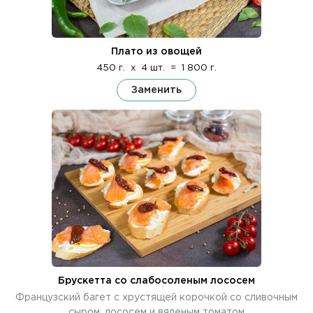
Плато из овощей
450 г.
x
4 шт.
=
1 800 г.
Заменить
Брускетта со слабосоленым лососем
Французский багет с хрустящей корочкой со сливочным
сыром, лососем и вяленым томатом