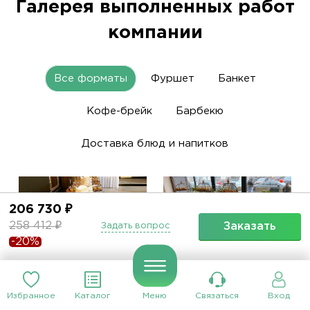
Галерея выполненных работ
компании
Все форматы
Фуршет
Банкет
Кофе-брейк
Барбекю
Доставка блюд и напитков
206 730 ₽
258 412 ₽
Заказать
Задать вопрос
-20%
Банкет . Юбилей
Избранное
Каталог
Меню
Связаться
Вход