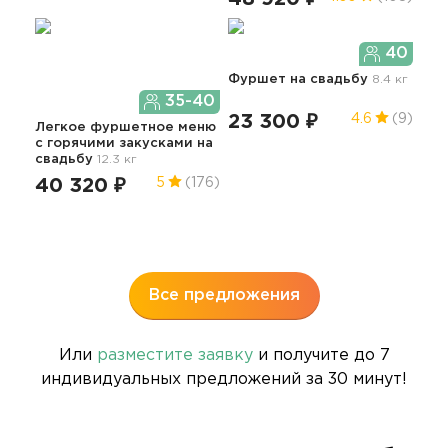
сва
13
40
Фуршет
на свадьбу
8.4 кг
35-40
23 300 ₽
4.6
(9)
Легкое фуршетное меню
c горячими закусками
на
Сыт
свадьбу
12.3 кг
с б
40 320 ₽
5
(176)
чел
35.6
12
Все предложения
Или
разместите заявку
и получите до 7
индивидуальных предложений за 30 минут!