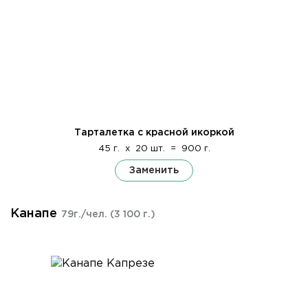
Тарталетка с красной икоркой
45 г.
x
20 шт.
=
900 г.
Заменить
Канапе
79г./чел.
(3 100 г.)