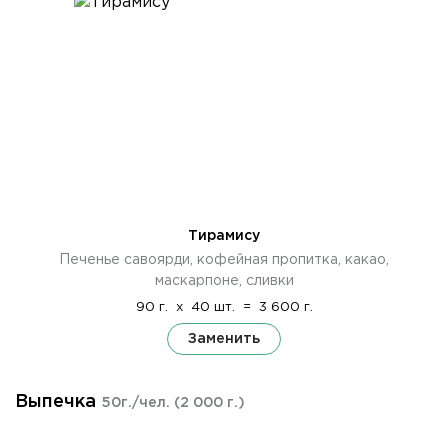
Тирамису
Печенье савоярди, кофейная пропитка, какао,
маскарпоне, сливки
90 г.
x
40 шт.
=
3 600 г.
Заменить
Выпечка
50г./чел.
(2 000 г.)