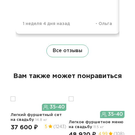
1 неделя 4 дня назад
-
Ольга
10 
Все отзывы
Вам также может понравиться
35-40
35-40
Легкий фуршетный сет
на свадьбу
14.8 кг
Легкое фуршетное меню
37 600 ₽
5
(1243)
на свадьбу
11.5 кг
Пра
гор
48 920 ₽
4.99
(108)