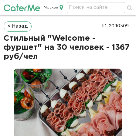
Москва
Кейтеринг в Москве
Строка
< Назад
ID: 2090509
навигации
Стильный "Welcome -
фуршет" на 30 человек - 1367
руб/чел