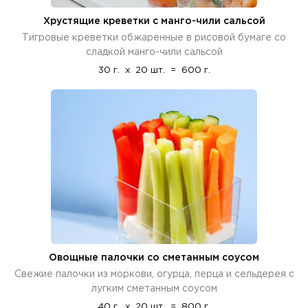
Хрустящие креветки с манго-чили сальсой
Тигровые креветки обжаренные в рисовой бумаге со
сладкой манго-чили сальсой
30 г.
x
20 шт.
=
600 г.
Овощные палочки со сметанным соусом
Свежие палочки из моркови, огурца, перца и сельдерея с
лугким сметанным соусом
40 г.
x
20 шт.
=
800 г.