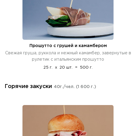
Прошутто с грушей и камамбером
Свежая груша, руккола и нежный камамбер, завернутые в
рулетик с итальянским прошутто
25 г.
x
20 шт.
=
500 г.
Горячие закуски
40г./чел.
(1 600 г.)