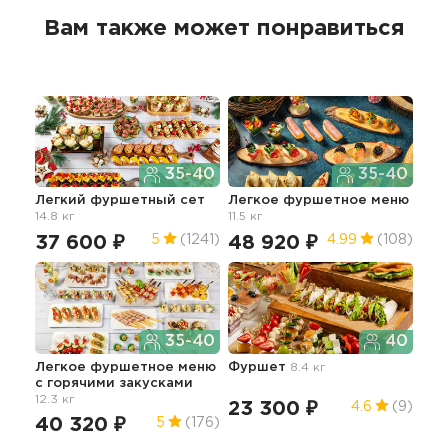
Вам также может понравиться
35-40
35-40
Легкий фуршетный сет
Легкое фуршетное меню
Пра
14.8 кг
11.5 кг
гор
21.2
37 600 ₽
48 920 ₽
5
(1241)
4.99
(108)
13
35-40
40
Легкое фуршетное меню
Фуршет
8.4 кг
c горячими закусками
Сыт
12.3 кг
с б
23 300 ₽
4.6
(9)
чел
40 320 ₽
5
(176)
12