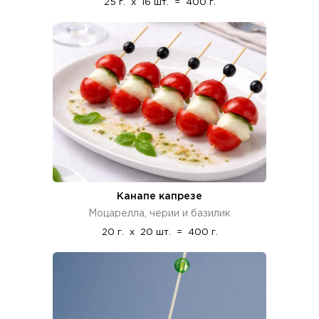
25 г.
x
16 шт.
=
400 г.
Канапе капрезе
Моцарелла, черии и базилик
20 г.
x
20 шт.
=
400 г.