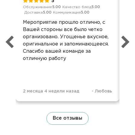
5
Обслуживание
5.00
Качество блюд
5.00
Кач
Доставка
5.00
Коммуникация
5.00
Ком
Мероприятие прошло отлично, с
Эта
Вашей стороны все было четко
Ос
организовано. Угощенье вкусное,
оригинальное и запоминающееся.
Спасибо вашей команде за
отличную работу
2 месяца 4 недели назад
-
Любовь
4 м
Все отзывы