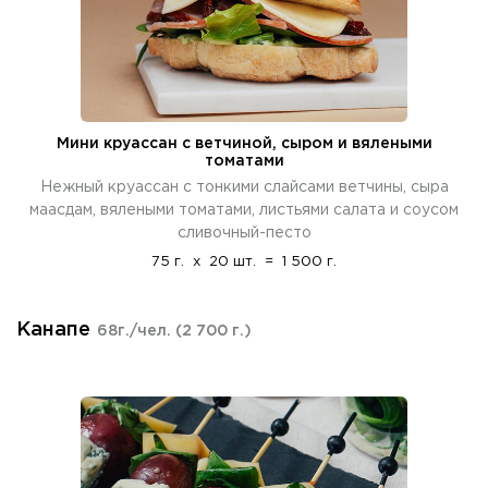
Мини круассан с ветчиной, сыром и вялеными
томатами
Нежный круассан с тонкими слайсами ветчины, сыра
маасдам, вялеными томатами, листьями салата и соусом
сливочный-песто
75 г.
x
20 шт.
=
1 500 г.
Канапе
68г./чел.
(2 700 г.)