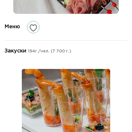
Меню
Закуски
194г./чел.
(7 700 г.)