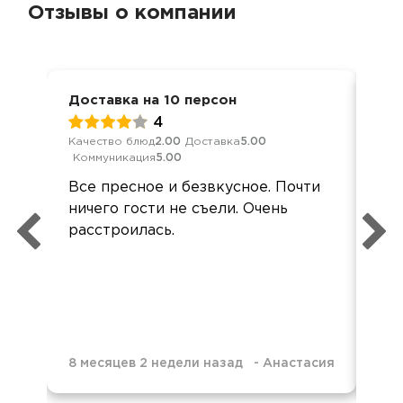
Отзывы о компании
Доставка на 10 персон
Дос
4
Качество блюд
2.00
Доставка
5.00
Кач
Коммуникация
5.00
Ком
Все пресное и безвкусное. Почти
Ме
ничего гости не съели. Очень
кей
расстроилась.
гор
хо
8 месяцев 2 недели назад
-
Анастасия
8 м