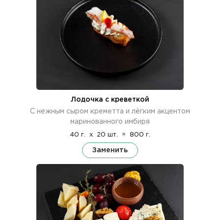
Лодочка с креветкой
С нежным сыром креметта и лёгким акцентом
маринованного имбиря
40 г.
x
20 шт.
=
800 г.
Заменить