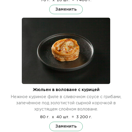
70 г.
x
20 шт.
=
1 400 г.
Заменить
Жюльен в воловане с курицей
Нежное куриное филе в сливочном соусе с грибами,
запечённое под золотистой сырной корочкой в
хрустящем слоёном воловане.
80 г.
x
40 шт.
=
3 200 г.
Заменить