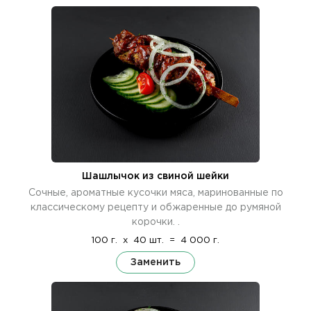
Шашлычок из свиной шейки
Сочные, ароматные кусочки мяса, маринованные по
классическому рецепту и обжаренные до румяной
корочки. .
100 г.
x
40 шт.
=
4 000 г.
Заменить