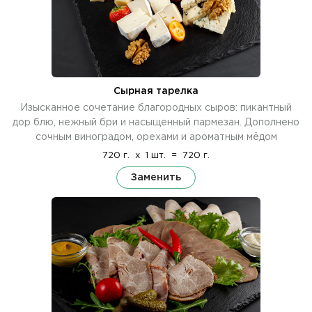
Сырная тарелка
Изысканное сочетание благородных сыров: пикантный
дор блю, нежный бри и насыщенный пармезан. Дополнено
сочным виноградом, орехами и ароматным мёдом
720 г.
x
1 шт.
=
720 г.
Заменить