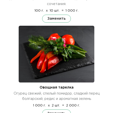
сочетания.
100 г.
x
10 шт.
=
1 000 г.
Заменить
Овощная тарелка
Огурец свежий, спелый помидор, сладкий перец
болгарский, редис и ароматная зелень
1 000 г.
x
2 шт.
=
2 000 г.