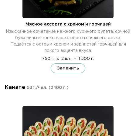
Мясное ассорти с хреном и горчицей
Изысканное сочетание нежного куриного рулета, сочной
буженины и тонко нарезанного говяжьего языка.
Подаётся с острым хреном и зернистой горчицей для
яркого акцента вкуса.
750 г.
x
2 шт.
=
1 500 г.
Заменить
Канапе
53г./чел.
(2 100 г.)