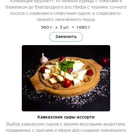
Коллекция брускетт, от нежной курицы с томатами и
базиликом до благородного ростбифа с терияки, сочного
лосося с оливками и сливочным сыром, и сладковато-
пряного запечённого перца
560 г.
x
3 шт.
=
1 680 г.
Заменить
Кавказские сыры ассорти
Выбор кавказских сыров с яркими вкусовыми акцентами,
подаваемых с орехами и мёдом для создания уникального