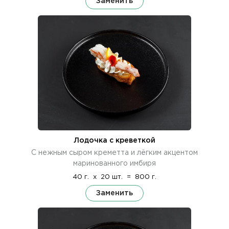
Заменить
Лодочка с креветкой
С нежным сыром креметта и лёгким акцентом
маринованного имбиря
40 г.
x
20 шт.
=
800 г.
Заменить