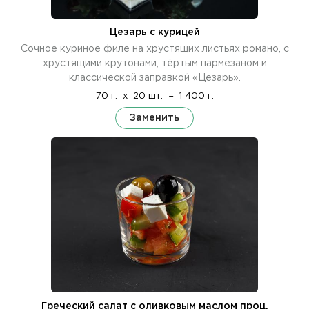
Цезарь с курицей
Сочное куриное филе на хрустящих листьях романо, с
хрустящими крутонами, тёртым пармезаном и
классической заправкой «Цезарь».
70 г.
x
20 шт.
=
1 400 г.
Заменить
Греческий салат с оливковым маслом проц.