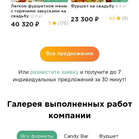
Легкое фуршетное меню
Фуршет
на свадьбу
8.4 кг
c горячими закусками
на
Сыт
свадьбу
12.3 кг
с б
23 300 ₽
4.6
(9)
чел
40 320 ₽
5
(176)
35.6
12
Все предложения
Или
разместите заявку
и получите до 7
индивидуальных предложений за 30 минут!
Галерея выполненных работ
компании
Все форматы
Candy Bar
Фуршет