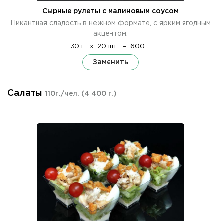
Сырные рулеты с малиновым соусом
Пикантная сладость в нежном формате, с ярким ягодным
акцентом.
30 г.
x
20 шт.
=
600 г.
Заменить
Салаты
110г./чел.
(4 400 г.)