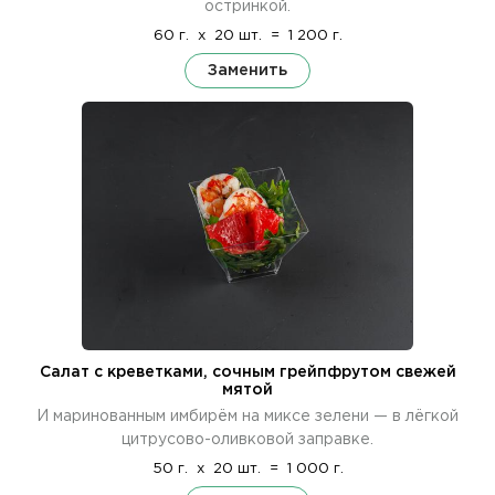
остринкой.
60 г.
x
20 шт.
=
1 200 г.
Заменить
Салат с креветками, сочным грейпфрутом свежей
мятой
И маринованным имбирём на миксе зелени — в лёгкой
цитрусово-оливковой заправке.
50 г.
x
20 шт.
=
1 000 г.