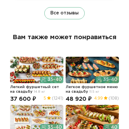
Все отзывы
Вам также может понравиться
35-40
35-40
Легкий фуршетный сет
Легкое фуршетное меню
Пра
на свадьбу
14.8 кг
на свадьбу
11.5 кг
гор
сва
37 600 ₽
48 920 ₽
5
(1241)
4.99
(108)
13
35-40
40