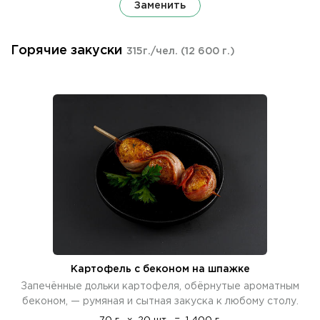
Заменить
Горячие закуски
315г./чел.
(12 600 г.)
Картофель с беконом на шпажке
Запечённые дольки картофеля, обёрнутые ароматным
беконом, — румяная и сытная закуска к любому столу.