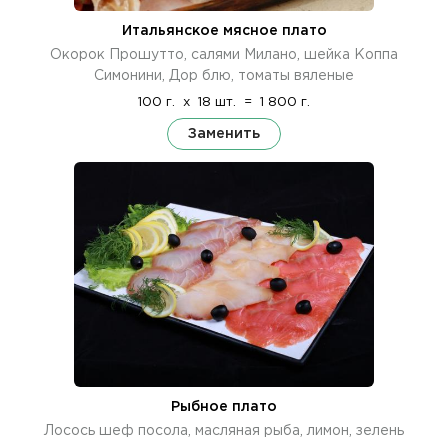
Итальянское мясное плато
Окорок Прошутто, салями Милано, шейка Коппа
Симонини, Дор блю, томаты вяленые
100 г.
x
18 шт.
=
1 800 г.
Заменить
Рыбное плато
Лосось шеф посола, масляная рыба, лимон, зелень