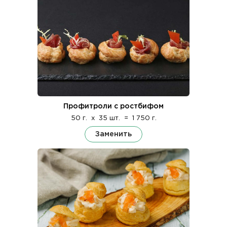
Профитроли с ростбифом
50 г.
x
35 шт.
=
1 750 г.
Заменить