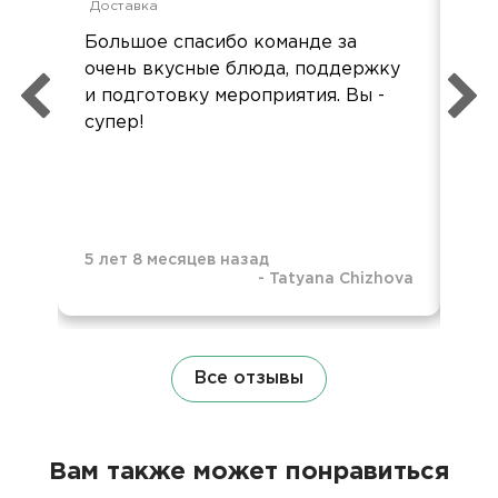
Доставка
Дос
Большое спасибо команде за
Спа
очень вкусные блюда, поддержку
на
и подготовку мероприятия. Вы -
оче
супер!
выс
!!!!!
5 лет 8 месяцев назад
-
Tatyana Chizhova
5 л
Все отзывы
Вам также может понравиться