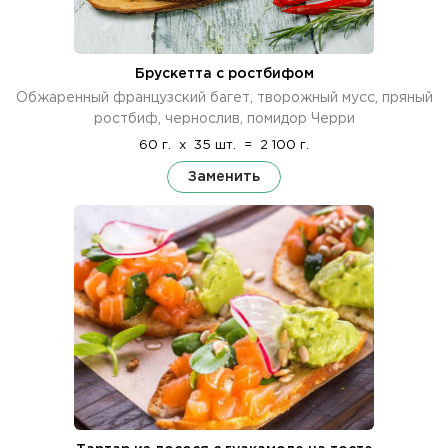
Брускетта с ростбифом
Обжаренный французский багет, творожный мусс, пряный
ростбиф, чернослив, помидор Черри
60 г.
x
35 шт.
=
2 100 г.
Заменить