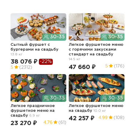
30-35
30-35
Сытный фуршет с
Легкое фуршетное меню
Пре
бургерами
на свадьбу
c горячими закусками
бан
13.8 кг
стандарт
на свадьбу
19
14.5 кг
38 076 ₽
-22%
5
47 660 ₽
5
(176)
5
(2312)
30-35
30-35
Легкое праздничное
Легкое фуршетное меню
фуршетное меню
на
на свадьбу
10.0 кг
Иде
свадьбу
6.9 кг
фур
42 257 ₽
4.99
(108)
ша
23 270 ₽
4.76
(61)
75
5