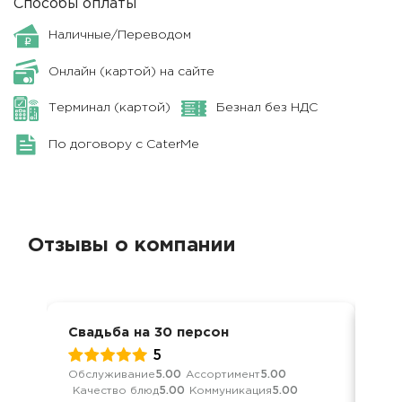
Способы оплаты
Наличные/Переводом
Онлайн (картой) на сайте
Терминал (картой)
Безнал без НДС
По договору с CaterMe
Отзывы о компании
Свадьба на 30 персон
Сва
5
Обслуживание
5.00
Ассортимент
5.00
Обс
Качество блюд
5.00
Коммуникация
5.00
Кач