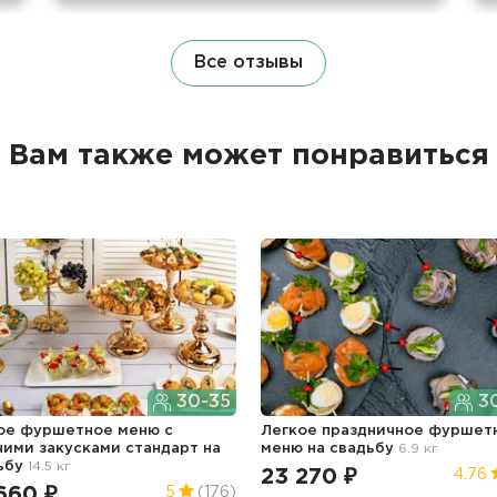
Все отзывы
Вам также может понравиться
30-35
30
ое фуршетное меню c
Легкое праздничное фуршет
чими закусками стандарт
на
меню
на свадьбу
6.9 кг
ьбу
14.5 кг
23 270 ₽
4.76
660 ₽
5
(176)