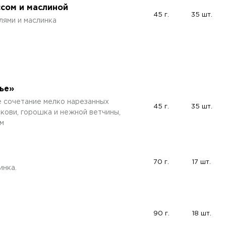
ссом и маслиной
45 г.
35 шт.
лями и маслинка
ье»
е сочетание мелко нарезанных
45 г.
35 шт.
кови, горошка и нежной ветчины,
м
70 г.
17 шт.
инка.
90 г.
18 шт.