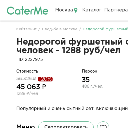
Москва
Каталог
Партнера
Кейтеринг в Москве
Кейтеринг
/
Свадьба в Москве
/
Недорогой фуршетный 
Строка
навигации
Недорогой фуршетный се
человек - 1288 руб/чел
ID: 2227975
Стоимость
Персон
56 329 ₽
-20%
35
45 063 ₽
486 г./чел.
1288 ₽/чел
Популярный и очень сытный сет, включающий в
Меню
Скорректировать