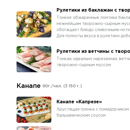
Рулетики из баклажан с тв
Тонкие обжаренные ломтики бакла
нежнейшим творожно-сырным муссом
обогащает блюдо сливочными нотка
Для полноты вкуса в рулетики доба
Рулетики из ветчины с тво
Тонкая, идеально нарезанная, вет
творожно-сырным муссом.
Канапе
90г./чел.
(3 150 г.)
Канапе «Капрезе»
Хрустящая гренка с помидорчиком 
бальзамическим соусом