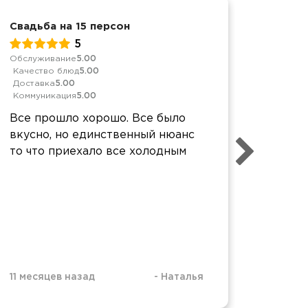
Свадьба на 15 персон
Свадьб
5
Обслуживание
5.00
Обслуж
Качество блюд
5.00
Качест
Доставка
5.00
Достав
Коммуникация
5.00
Коммун
Все прошло хорошо. Все было
Спасиб
вкусно, но единственный нюанс
прекра
то что приехало все холодным
все оч
11 месяцев назад
-
Наталья
1 год н