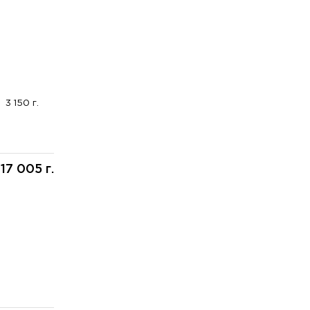
3 150 г.
17 005 г.
: