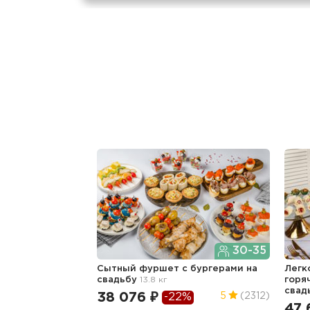
30-35
Сытный фуршет с бургерами
на
Легк
свадьбу
13.8 кг
горя
свад
38 076 ₽
5
(2312)
-22%
47 