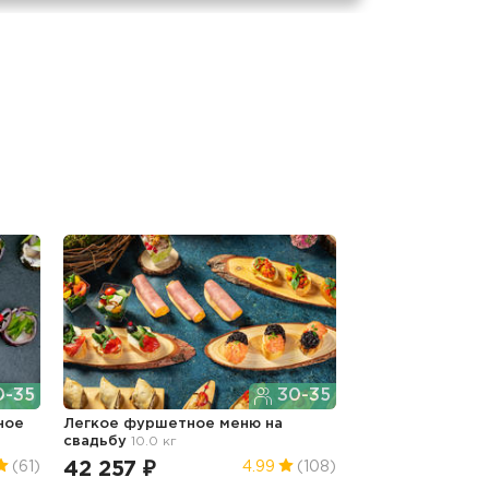
-35
30-35
ное
Легкое фуршетное меню
на
свадьбу
10.0 кг
42 257 ₽
(61)
4.99
(108)