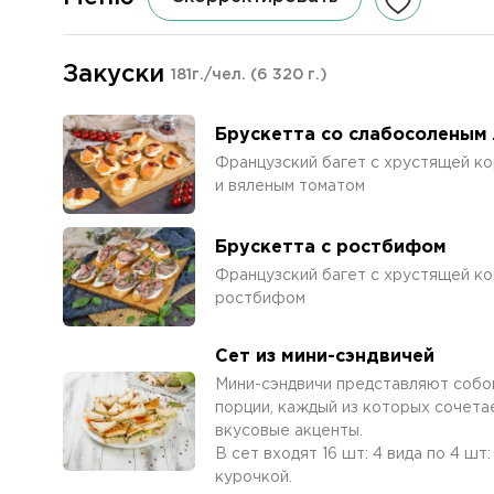
Закуски
181г./чел.
(6 320 г.)
Брускетта со слабосоленым
Французский багет с хрустящей ко
и вяленым томатом
Брускетта с ростбифом
Французский багет с хрустящей ко
ростбифом
Сет из мини-сэндвичей
Мини-сэндвичи представляют собой
порции, каждый из которых сочета
вкусовые акценты.
В сет входят 16 шт: 4 вида по 4 шт
курочкой.