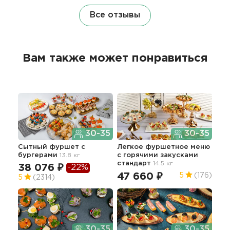
Все отзывы
Вам также может понравиться
30-35
30-35
Сытный фуршет с
Легкое фуршетное меню
Асс
бургерами
13.8 кг
c горячими закусками
шаш
стандарт
14.5 кг
сал
38 076 ₽
-22%
тра
47 660 ₽
5
(176)
5
(2314)
зак
70
30-35
30-35