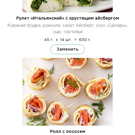
Рулет «Итальянский» с хрустящим айсбергом
Куриная грудка, руккола. салат Айсберг, соус «Цезарь»,
сыр, тортилья
45 г.
x
14 шт.
=
630 г.
Заменить
Ролл с лососем