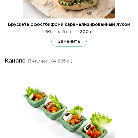
Брускета с ростбифоми карамелизированным луком
60 г.
x
5 шт.
=
300 г.
Заменить
Канапе
134г./чел.
(4 695 г.)