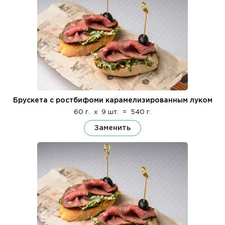
Брускета с ростбифоми карамелизированным луком
60 г.
x
9 шт.
=
540 г.
Заменить