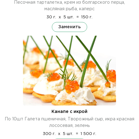
Песочная тарталетка, крем из болгарского перца,
масляная рыба, каперс
30 г.
x
5 шт.
=
150 г.
Заменить
Канапе с икрой
По 10шт Галета пшеничная, Творожный сыр, икра красная
лососевая, зелень
300 г.
x
5 шт.
=
1 500 г.