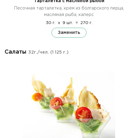
Тарталетка с масляной рыбой
Песочная тарталетка, крем из болгарского перца,
масляная рыба, каперс
30 г.
x
9 шт.
=
270 г.
Заменить
Салаты
32г./чел.
(1 125 г.)