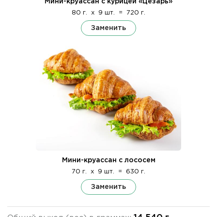
Мини-круассан с курицей «Цезарь»
80 г.
x
9 шт.
=
720 г.
Заменить
Мини-круассан с лососем
70 г.
x
9 шт.
=
630 г.
Заменить