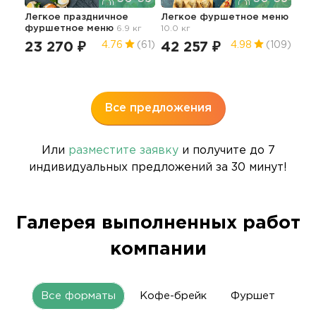
Легкое праздничное
Легкое фуршетное меню
фуршетное меню
6.9 кг
10.0 кг
Апп
23 270 ₽
42 257 ₽
4.76
(61)
4.98
(109)
мен
51
5
Все предложения
Или
разместите заявку
и получите до 7
индивидуальных предложений за 30 минут!
Галерея выполненных работ
компании
Все форматы
Кофе-брейк
Фуршет