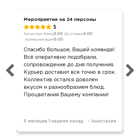
Мероприятие на 24 персоны
Вст
5
Качество блюд
5.00
Доставка
5.00
Кач
Коммуникация
5.00
Ком
Спасибо большое, Вашей команде!
Это
Всё оперативно подобрали,
ост
сопровождение до дня получения.
оче
Курьер доставил все точно в срок.
кра
Коллектив остался доволен
пок
вкусом и разнообразием блюд.
все
Процветания Вашему компании!
5 месяцев 1 неделя назад
-
Анастасия
1 г