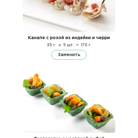
Канапе с розой из индейки и черри
35 г.
x
5 шт.
=
175 г.
Заменить