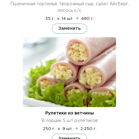
Пшеничная тортилья, творожный сыр, салат Айсберг,
лосось с/с
35 г.
x
14 шт.
=
490 г.
Заменить
Рулетики из ветчины
В порции 5 шт рулетиков
250 г.
x
9 шт.
=
2 250 г.
Заменить