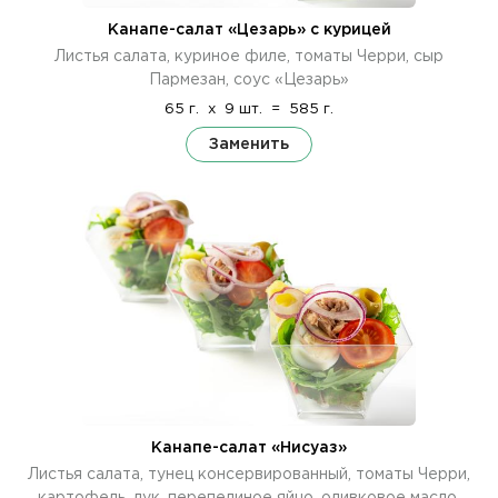
Канапе-салат «Цезарь» с курицей
Листья салата, куриное филе, томаты Черри, сыр
Пармезан, соус «Цезарь»
65 г.
x
9 шт.
=
585 г.
Заменить
Канапе-салат «Нисуаз»
Листья салата, тунец консервированный, томаты Черри,
картофель, лук, перепелиное яйцо, оливковое масло,