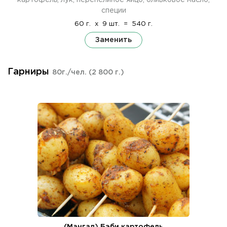
специи
60 г.
x
9 шт.
=
540 г.
Заменить
Гарниры
80г./чел.
(2 800 г.)
(Мангал) Бэби картофель