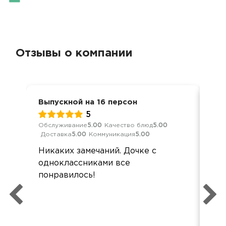
Отзывы о компании
Выпускной на 16 персон
Вып
5
Обслуживание
5.00
Качество блюд
5.00
Обс
Доставка
5.00
Коммуникация
5.00
Дос
Никаких замечаний. Дочке с
Все
одноклассниками все
дос
понравилось!