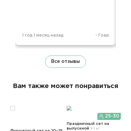
1 год 1 месяц назад
-
Гоар
1 г
Все отзывы
Вам также может понравиться
25-30
Праздничный сет
на
выпускной
9.1 кг
Фуршетный сет на 20-25