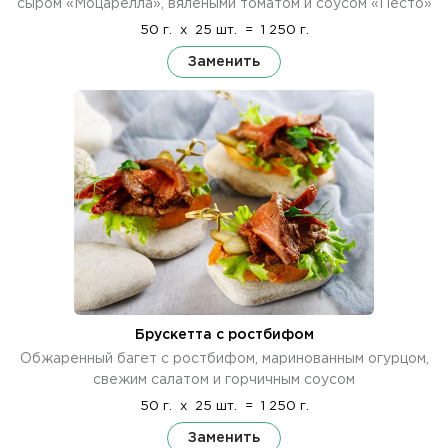
сыром «Моцарелла», вялеными томатом и соусом «Песто»
50 г.
x
25 шт.
=
1 250 г.
Заменить
Брускетта с ростбифом
Обжаренный багет с ростбифом, маринованным огурцом,
свежим салатом и горчичным соусом
50 г.
x
25 шт.
=
1 250 г.
Заменить