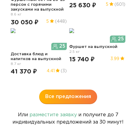
25 630 ₽
5
(601)
персон с горячими
Изы
закусками
на выпускной
вып
8.6 кг
62
30 050 ₽
5
(448)
25
25
Фуршет
на выпускной
2.5 кг
Доставка блюд и
15 740 ₽
3.99
напитков
на выпускной
Фур
8.7 кг
гор
41 370 ₽
4.41
(3)
вып
64
5
Все предложения
Или
разместите заявку
и получите до 7
индивидуальных предложений за 30 минут!