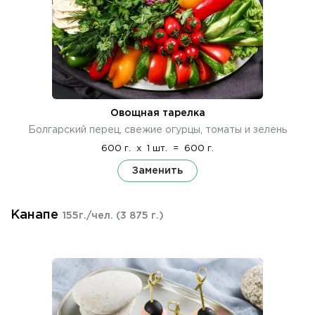
Овощная тарелка
Болгарский перец, свежие огурцы, томаты и зелень
600 г.
x
1 шт.
=
600 г.
Заменить
Канапе
155г./чел.
(3 875 г.)